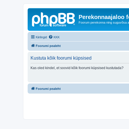
Perekonnaajaloo 
Foorum perekonna ning suguvõsa ajal
Kiirlingid
KKK
Foorumi pealeht
Kustuta kõik foorumi küpsised
Kas oled kindel, et soovid kõik foorumi küpsised kustutada?
Foorumi pealeht