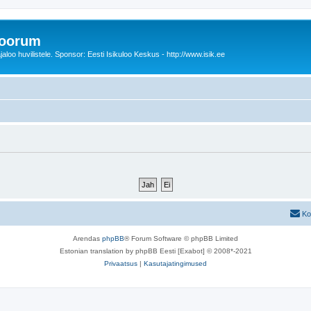
foorum
oo huvilistele. Sponsor: Eesti Isikuloo Keskus - http://www.isik.ee
Ko
Arendas
phpBB
® Forum Software © phpBB Limited
Estonian translation by phpBB Eesti [Exabot] © 2008*-2021
Privaatsus
|
Kasutajatingimused