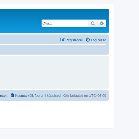
Otsi
Täiendatud otsing
Registreeru
Logi sisse
ntakt
Kustuta kõik foorumi küpsised
Kõik kellaajad on
UTC+03:00