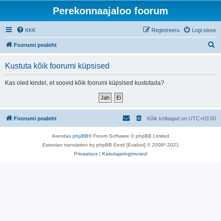
Perekonnaajaloo foorum
KKK
Registreeru
Logi sisse
O
Foorumi pealeht
t
Kustuta kõik foorumi küpsised
s
i
Kas oled kindel, et soovid kõik foorumi küpsised kustutada?
Foorumi pealeht
Kõik kellaajad on
UTC+03:00
Arendas
phpBB
® Forum Software © phpBB Limited
Estonian translation by phpBB Eesti [Exabot] © 2008*-2021
Privaatsus
|
Kasutajatingimused