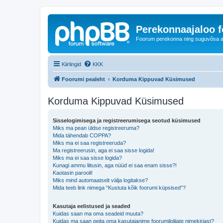
Perekonnaajaloo 
Foorum perekonna ning suguvõsa ajal
Kiirlingid
KKK
Foorumi pealeht
Korduma Kippuvad Küsimused
Korduma Kippuvad Küsimused
Sisselogimisega ja registreerumisega seotud küsimused
Miks ma pean üldse registreeruma?
Mida tähendab COPPA?
Miks ma ei saa registreeruda?
Ma registreerusin, aga ei saa sisse logida!
Miks ma ei saa sisse logida?
Kunagi ammu liitusin, aga nüüd ei saa enam sisse?!
Kaotasin parooli!
Miks mind automaatselt välja logitakse?
Mida teeb link nimega “Kustuta kõik foorumi küpsised”?
Kasutaja eelistused ja seaded
Kuidas saan ma oma seadeid muuta?
Kuidas ma saan peita oma kasutajanime foorumilolijate nimekirjast?