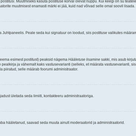
postitusi. Muutmiseks kasuta postituse kõrval olevat nuppu. Kui keegi on su teate
raatorite muutmisest enamasti märki ei jää, kuid nad võivad selle omal soovil lisada.
ma Juhtpaneelis. Peale seda kui signatuur on loodud, siis postituse valikutes määr
d teema esimest postitust) peaksid nägema
Hääletuse lisamine
sakki, mis asub kirjut
ealkirja ja vähemalt kaks vastusevarianti (selleks, et määrata vastusevarianti, s
la piiratud, selle määrab foorumi administraator.
adust ületada seda limiiti, kontakteeru administraatoriga.
juba hääletanud, saavad seda muuta ainult moderaatorid ja administraatorid.