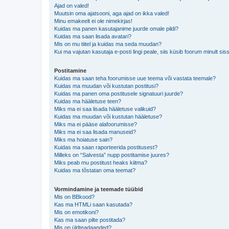
Ajad on valed!
Muutsin oma ajatsooni, aga ajad on ikka valed!
Minu emakeelt ei ole nimekirjas!
Kuidas ma panen kasutajanime juurde omale pildi?
Kuidas ma saan lisada avatari?
Mis on mu tiitel ja kuidas ma seda muudan?
Kui ma vajutan kasutaja e-posti lingi peale, siis küsib foorum minult sis
Postitamine
Kuidas ma saan teha foorumisse uue teema või vastata teemale?
Kuidas ma muudan või kustutan postitusi?
Kuidas ma panen oma postitusele signatuuri juurde?
Kuidas ma hääletuse teen?
Miks ma ei saa lisada hääletuse valikuid?
Kuidas ma muudan või kustutan hääletuse?
Miks ma ei pääse alafoorumisse?
Miks ma ei saa lisada manuseid?
Miks ma hoiatuse sain?
Kuidas ma saan raporteerida postitusest?
Milleks on “Salvesta” nupp postitamise juures?
Miks peab mu postitust heaks kiitma?
Kuidas ma tõstatan oma teemat?
Vormindamine ja teemade tüübid
Mis on BBkood?
Kas ma HTMLi saan kasutada?
Mis on emotikoni?
Kas ma saan pilte postitada?
Mis on üldteadaanded?