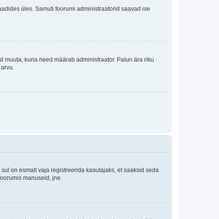
i laadides üles. Samuti foorumi administraatorid saavad ise
tleid muuta, kuna need määrab administraator. Palun ära riku
 arvu.
ul on esmalt vaja registreerida kasutajaks, et saaksid seda
 foorumis manuseid, jne.