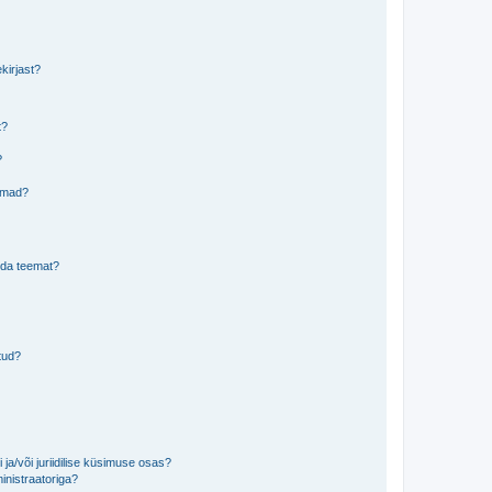
kirjast?
t?
?
eemad?
lida teemat?
tud?
ja/või juriidilise küsimuse osas?
inistraatoriga?