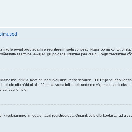
üsimused
as nad lasevad postitada ilma registreerimiseta või pead ikkagi looma konto. Siiski;
rivaatsõnumite saatmine, e-kirjad, gruppidega liitumine jpm veelgi. Registreerumine 
 täidame me 1998.a. laste online turvalisuse kaitse seadust. COPPA ja sellega kaa
leht ei ole ette nähtud alla 13 aasta vanustelt lastelt andmete väljameelitamiseks 
akse vanusandmeid.
õi kasutajanime, millega üritasid registreeruda. Omanik võib olla keelustanud ülds