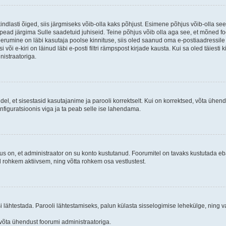
kindlasti õiged, siis järgmiseks võib-olla kaks põhjust. Esimene põhjus võib-olla s
iis pead järgima Sulle saadetuid juhiseid. Teine põhjus võib olla aga see, et mõned f
treerumine on läbi kasutaja poolse kinnituse, siis oled saanud oma e-postiaadressile ki
või e-kiri on läinud läbi e-posti filtri rämpspost kirjade kausta. Kui sa oled täiesti 
nistraatoriga.
ndel, et sisestasid kasutajanime ja parooli korrektselt. Kui on korrektsed, võta ühe
nfiguratsioonis viga ja ta peab selle ise lahendama.
us on, et administraator on su konto kustutanud. Foorumitel on tavaks kustutada e
al rohkem aktiivsem, ning võtta rohkem osa vestlustest.
si lähtestada. Parooli lähtestamiseks, palun külasta sisselogimise lehekülge, ning v
un võta ühendust foorumi administraatoriga.