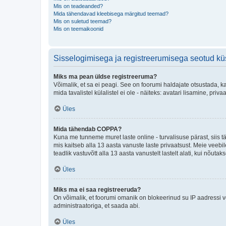
Mis on teadeanded?
Mida tähendavad kleebisega märgitud teemad?
Mis on suletud teemad?
Mis on teemaikoonid
Sisselogimisega ja registreerumisega seotud k
Miks ma pean üldse registreeruma?
Võimalik, et sa ei peagi. See on foorumi haldajate otsustada, k
mida tavalistel külalistel ei ole - näiteks: avatari lisamine, p
Üles
Mida tähendab COPPA?
Kuna me tunneme muret laste online - turvalisuse pärast, siis
mis kaitseb alla 13 aasta vanuste laste privaatsust. Meie veebi
teadlik vastuvõtt alla 13 aasta vanustelt lastelt alati, kui nõut
Üles
Miks ma ei saa registreeruda?
On võimalik, et foorumi omanik on blokeerinud su IP aadressi v
administraatoriga, et saada abi.
Üles