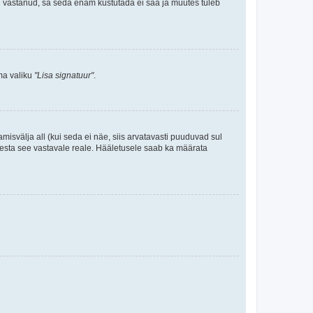
le vastanud, sa seda enam kustutada ei saa ja muutes tuleb
ama valiku
"Lisa signatuur"
.
amisvälja all (kui seda ei näe, siis arvatavasti puuduvad sul
isesta see vastavale reale. Hääletusele saab ka määrata