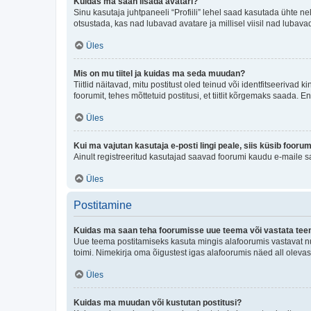
Kuidas ma saan lisada avatari?
Sinu kasutaja juhtpaneeli “Profiili” lehel saad kasutada ühte nel
otsustada, kas nad lubavad avatare ja millisel viisil nad lubava
Üles
Mis on mu tiitel ja kuidas ma seda muudan?
Tiitlid näitavad, mitu postitust oled teinud või identfitseeriva
foorumit, tehes mõttetuid postitusi, et tiitlit kõrgemaks saada
Üles
Kui ma vajutan kasutaja e-posti lingi peale, siis küsib fooru
Ainult registreeritud kasutajad saavad foorumi kaudu e-maile sa
Üles
Postitamine
Kuidas ma saan teha foorumisse uue teema või vastata te
Uue teema postitamiseks kasuta mingis alafoorumis vastavat nu
toimi. Nimekirja oma õigustest igas alafoorumis näed all olevas
Üles
Kuidas ma muudan või kustutan postitusi?