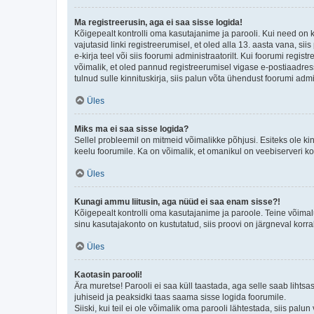
Ma registreerusin, aga ei saa sisse logida!
Kõigepealt kontrolli oma kasutajanime ja parooli. Kui need on 
vajutasid linki registreerumisel, et oled alla 13. aasta vana, s
e-kirja teel või siis foorumi administraatorilt. Kui foorumi regis
võimalik, et oled pannud registreerumisel vigase e-postiaadressi 
tulnud sulle kinnituskirja, siis palun võta ühendust foorumi admi
Üles
Miks ma ei saa sisse logida?
Sellel probleemil on mitmeid võimalikke põhjusi. Esiteks ole ki
keelu foorumile. Ka on võimalik, et omanikul on veebiserveri ko
Üles
Kunagi ammu liitusin, aga nüüd ei saa enam sisse?!
Kõigepealt kontrolli oma kasutajanime ja paroole. Teine võimal
sinu kasutajakonto on kustutatud, siis proovi on järgneval korr
Üles
Kaotasin parooli!
Ära muretse! Parooli ei saa küll taastada, aga selle saab lihtsa
juhiseid ja peaksidki taas saama sisse logida foorumile.
Siiski, kui teil ei ole võimalik oma parooli lähtestada, siis pal