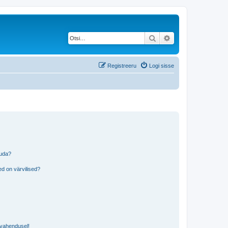
Otsi
Täiendatud otsing
Registreeru
Logi sisse
tuda?
?
d on värvilised?
i vahendusel!