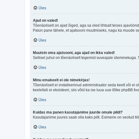
Üles
Ajad on valed!
Tõenäoliselt on ajad õiged, aga sa oled lihtsalt teises ajavöö
Palun pane tähele, et ajatsooni muutmiseks, nagu ka muude sead
Üles
Muutsin oma ajatsooni, aga ajad on ikka valed!
Sellisel juhul on tõenäoliselt tegemist suveajale üleminekuga. 
Üles
Minu emakeelt ei ole nimekirjas!
Tõenäoliselt ei installeerinud administraator seda keelt või ei 
keelefaili ei eksisteeri, siis võid ka ise luua uue tõlke phpBB 
Üles
Kuidas ma panen kasutajanime juurde omale pildi?
Kasutajanime juures saab olla kaks pilti. Esimene on seotud tii
Üles