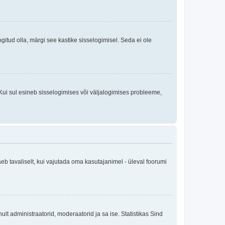
logitud olla, märgi see kastike sisselogimisel. Seda ei ole
Kui sul esineb sisselogimises või väljalogimises probleeme,
eb tavaliselt, kui vajutada oma kasutajanimel - üleval foorumi
inult administraatorid, moderaatorid ja sa ise. Statistikas Sind