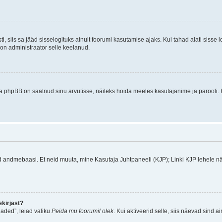
ti, siis sa jääd sisselogituks ainult foorumi kasutamise ajaks. Kui tahad alati sisse 
, on administraator selle keelanud.
a phpBB on saatnud sinu arvutisse, näiteks hoida meeles kasutajanime ja parooli. 
ud andmebaasi. Et neid muuta, mine Kasutaja Juhtpaneeli (KJP); Linki KJP lehele nä
kirjast?
aded”, leiad valiku
Peida mu foorumil olek
. Kui aktiveerid selle, siis näevad sind a