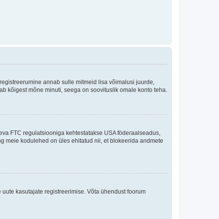
 registreerumine annab sulle mitmeid lisa võimalusi juurde,
võtab kõigest mõne minuti, seega on soovituslik omale konto teha.
sneva FTC regulatsiooniga kehtestatakse USA föderaalseadus,
ning meie kodulehed on üles ehitatud nii, et blokeerida andmete
e uute kasutajate registreerimise. Võta ühendust foorum