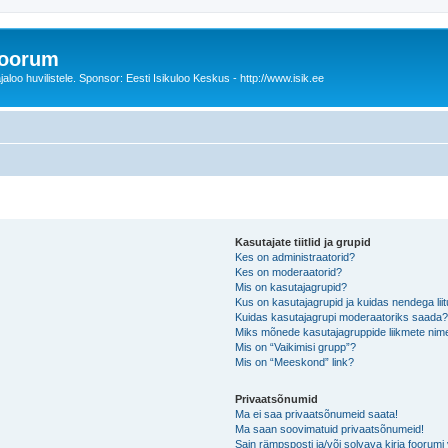
foorum
oo huvilistele. Sponsor: Eesti Isikuloo Keskus - http://www.isik.ee
Kasutajate tiitlid ja grupid
Kes on administraatorid?
Kes on moderaatorid?
Mis on kasutajagrupid?
Kus on kasutajagrupid ja kuidas nendega lii
Kuidas kasutajagrupi moderaatoriks saada
Miks mõnede kasutajagruppide liikmete nime
Mis on “Vaikimisi grupp”?
Mis on “Meeskond” link?
Privaatsõnumid
Ma ei saa privaatsõnumeid saata!
Ma saan soovimatuid privaatsõnumeid!
Sain rämpsposti ja/või solvava kirja foorum