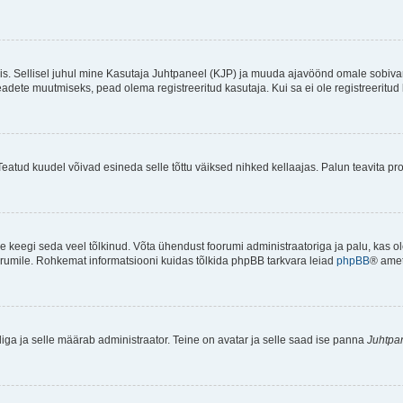
ndis. Sellisel juhul mine Kasutaja Juhtpaneel (KJP) ja muuda ajavöönd omale sobiva
ete muutmiseks, pead olema registreeritud kasutaja. Kui sa ei ole registreeritud 
Teatud kuudel võivad esineda selle tõttu väiksed nihked kellaajas. Palun teavita pro
ole keegi seda veel tõlkinud. Võta ühendust foorumi administraatoriga ja palu, kas 
foorumile. Rohkemat informatsiooni kuidas tõlkida phpBB tarkvara leiad
phpBB
® ametl
tliga ja selle määrab administraator. Teine on avatar ja selle saad ise panna
Juhtpa