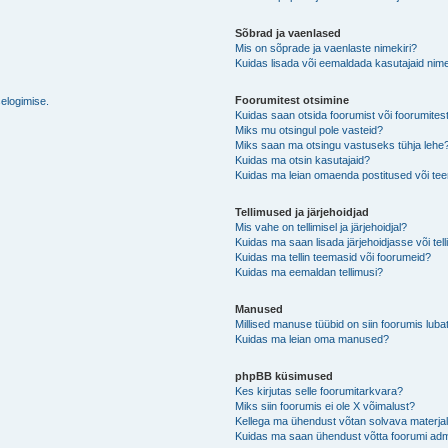
Sõbrad ja vaenlased
Mis on sõprade ja vaenlaste nimekiri?
Kuidas lisada või eemaldada kasutajaid nime
Foorumitest otsimine
selogimise.
Kuidas saan otsida foorumist või foorumites
Miks mu otsingul pole vasteid?
Miks saan ma otsingu vastuseks tühja lehe
Kuidas ma otsin kasutajaid?
Kuidas ma leian omaenda postitused või t
Tellimused ja järjehoidjad
Mis vahe on tellimisel ja järjehoidjal?
Kuidas ma saan lisada järjehoidjasse või tel
Kuidas ma tellin teemasid või foorumeid?
Kuidas ma eemaldan tellimusi?
Manused
Millised manuse tüübid on siin foorumis luba
Kuidas ma leian oma manused?
phpBB küsimused
Kes kirjutas selle foorumitarkvara?
Miks siin foorumis ei ole X võimalust?
Kellega ma ühendust võtan solvava materjali 
Kuidas ma saan ühendust võtta foorumi adm