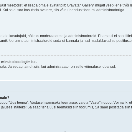
jast meetodist, et lisada omale avataripilt: Gravatar, Gallery, mujalt veebilehelt võ
d. Kui sa ei saa kasutada avatare, siis võta ühendust foorumi administraatoriga..
d kindlaid kasutajaid, näiteks moderaatoreid ja administraatoreid. Enamasti ei saa tii
. Enamik foorumite administraatoreid seda ei kannata ja nad madaldavad su postituste
m minult sisselogimise.
ata. Ja sedagi ainult siis, kui administraator on selle võimaluse lubanud.
emale?
ppu "Uus teema". Vastuse lisamiseks teemasse, vajuta "Vasta" nuppu. Võimalik, et s
 jaluses, näiteks: Sa saad teha uusi teemasid siin foorumis, Sa saad postitada siin