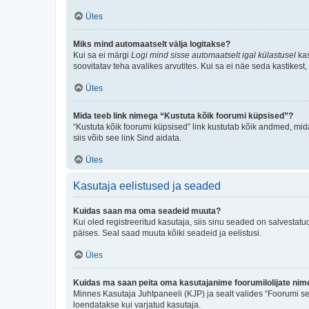
Üles
Miks mind automaatselt välja logitakse?
Kui sa ei märgi
Logi mind sisse automaatselt igal külastusel
kas
soovitatav teha avalikes arvutites. Kui sa ei näe seda kastikest
Üles
Mida teeb link nimega “Kustuta kõik foorumi küpsised”?
“Kustuta kõik foorumi küpsised” link kustutab kõik andmed, mid
siis võib see link Sind aidata.
Üles
Kasutaja eelistused ja seaded
Kuidas saan ma oma seadeid muuta?
Kui oled registreeritud kasutaja, siis sinu seaded on salvestat
päises. Seal saad muuta kõiki seadeid ja eelistusi.
Üles
Kuidas ma saan peita oma kasutajanime foorumilolijate nime
Minnes Kasutaja Juhtpaneeli (KJP) ja sealt valides “Foorumi se
loendatakse kui varjatud kasutaja.