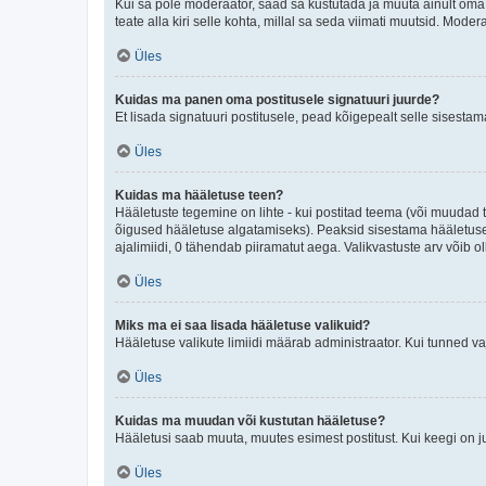
Kui sa pole moderaator, saad sa kustutada ja muuta ainult oma 
teate alla kiri selle kohta, millal sa seda viimati muutsid. Mode
Üles
Kuidas ma panen oma postitusele signatuuri juurde?
Et lisada signatuuri postitusele, pead kõigepealt selle sisesta
Üles
Kuidas ma hääletuse teen?
Hääletuste tegemine on lihte - kui postitad teema (või muuda
õigused hääletuse algatamiseks). Peaksid sisestama hääletuse p
ajalimiidi, 0 tähendab piiramatut aega. Valikvastuste arv võib ol
Üles
Miks ma ei saa lisada hääletuse valikuid?
Hääletuse valikute limiidi määrab administraator. Kui tunned vaj
Üles
Kuidas ma muudan või kustutan hääletuse?
Hääletusi saab muuta, muutes esimest postitust. Kui keegi on 
Üles