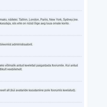
maks, näiteks: Tallinn, London, Pariis, New York, Sydney jne.
kasutaja, siis ehk on nüüd õige aeg luua omale konto.
bleemist administraatorit.
oleks võimalik antud keelefail paigaldada foorumile. Kui antud
ikult veebilehelt.
neel
i alt (kui avataride kasutamine pole foorumis keelatud).