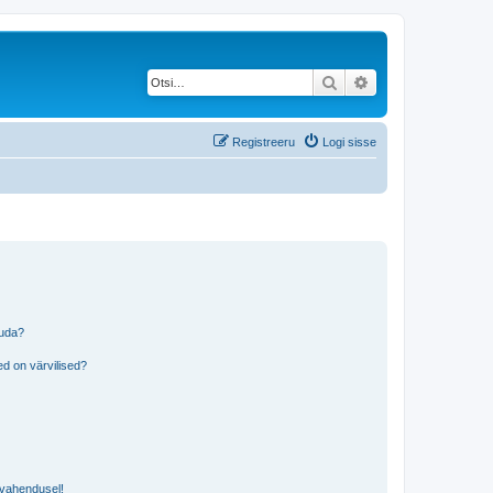
Otsi
Täiendatud otsing
Registreeru
Logi sisse
tuda?
?
d on värvilised?
i vahendusel!