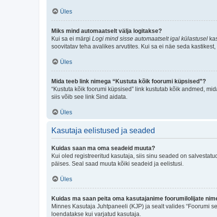
Üles
Miks mind automaatselt välja logitakse?
Kui sa ei märgi
Logi mind sisse automaatselt igal külastusel
kas
soovitatav teha avalikes arvutites. Kui sa ei näe seda kastikest
Üles
Mida teeb link nimega “Kustuta kõik foorumi küpsised”?
“Kustuta kõik foorumi küpsised” link kustutab kõik andmed, mid
siis võib see link Sind aidata.
Üles
Kasutaja eelistused ja seaded
Kuidas saan ma oma seadeid muuta?
Kui oled registreeritud kasutaja, siis sinu seaded on salvestat
päises. Seal saad muuta kõiki seadeid ja eelistusi.
Üles
Kuidas ma saan peita oma kasutajanime foorumilolijate nime
Minnes Kasutaja Juhtpaneeli (KJP) ja sealt valides “Foorumi se
loendatakse kui varjatud kasutaja.