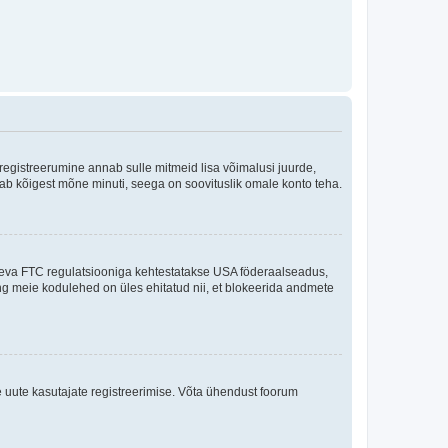
 registreerumine annab sulle mitmeid lisa võimalusi juurde,
võtab kõigest mõne minuti, seega on soovituslik omale konto teha.
sneva FTC regulatsiooniga kehtestatakse USA föderaalseadus,
ning meie kodulehed on üles ehitatud nii, et blokeerida andmete
e uute kasutajate registreerimise. Võta ühendust foorum