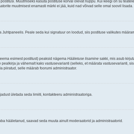
postitusi. Muutmiseks kasuta postituse kõrval olevat nuppu. Kui keegi on su teate
raatorite muutmisest enamasti märki ei jää, kuid nad võivad selle omal soovil lisada.
ma Juhtpaneelis. Peale seda kui signatuur on loodud, siis postituse valikutes määr
d teema esimest postitust) peaksid nägema
Hääletuse lisamine
sakki, mis asub kirjut
ealkirja ja vähemalt kaks vastusevarianti (selleks, et määrata vastusevarianti, s
la piiratud, selle määrab foorumi administraator.
adust ületada seda limiiti, kontakteeru administraatoriga.
juba hääletanud, saavad seda muuta ainult moderaatorid ja administraatorid.