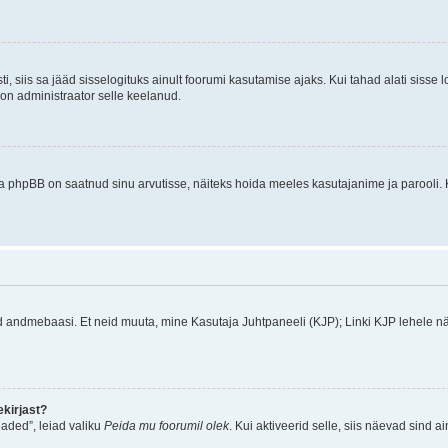
ti, siis sa jääd sisselogituks ainult foorumi kasutamise ajaks. Kui tahad alati sisse 
, on administraator selle keelanud.
a phpBB on saatnud sinu arvutisse, näiteks hoida meeles kasutajanime ja parooli. 
ud andmebaasi. Et neid muuta, mine Kasutaja Juhtpaneeli (KJP); Linki KJP lehele nä
kirjast?
aded”, leiad valiku
Peida mu foorumil olek
. Kui aktiveerid selle, siis näevad sind a