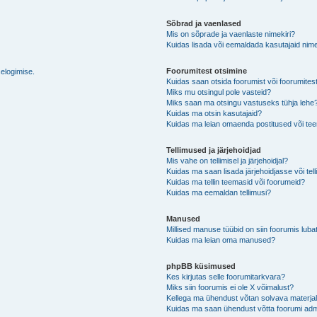
Sõbrad ja vaenlased
Mis on sõprade ja vaenlaste nimekiri?
Kuidas lisada või eemaldada kasutajaid nime
Foorumitest otsimine
selogimise.
Kuidas saan otsida foorumist või foorumites
Miks mu otsingul pole vasteid?
Miks saan ma otsingu vastuseks tühja lehe
Kuidas ma otsin kasutajaid?
Kuidas ma leian omaenda postitused või t
Tellimused ja järjehoidjad
Mis vahe on tellimisel ja järjehoidjal?
Kuidas ma saan lisada järjehoidjasse või tel
Kuidas ma tellin teemasid või foorumeid?
Kuidas ma eemaldan tellimusi?
Manused
Millised manuse tüübid on siin foorumis luba
Kuidas ma leian oma manused?
phpBB küsimused
Kes kirjutas selle foorumitarkvara?
Miks siin foorumis ei ole X võimalust?
Kellega ma ühendust võtan solvava materjali 
Kuidas ma saan ühendust võtta foorumi adm