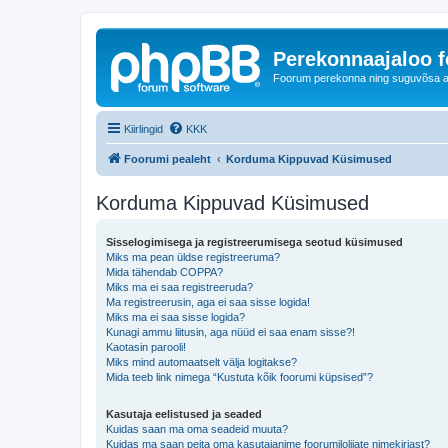
Perekonnaajaloo 
Foorum perekonna ning suguvõsa ajal
Kiirlingid
KKK
Foorumi pealeht
Korduma Kippuvad Küsimused
Korduma Kippuvad Küsimused
Sisselogimisega ja registreerumisega seotud küsimused
Miks ma pean üldse registreeruma?
Mida tähendab COPPA?
Miks ma ei saa registreeruda?
Ma registreerusin, aga ei saa sisse logida!
Miks ma ei saa sisse logida?
Kunagi ammu liitusin, aga nüüd ei saa enam sisse?!
Kaotasin parooli!
Miks mind automaatselt välja logitakse?
Mida teeb link nimega “Kustuta kõik foorumi küpsised”?
Kasutaja eelistused ja seaded
Kuidas saan ma oma seadeid muuta?
Kuidas ma saan peita oma kasutajanime foorumilolijate nimekirjast?