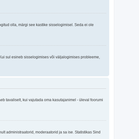
logitud olla, märgi see kastike sisselogimisel. Seda ei ole
Kui sul esineb sisselogimises või väljalogimises probleeme,
eb tavaliselt, kui vajutada oma kasutajanimel - üleval foorumi
inult administraatorid, moderaatorid ja sa ise. Statistikas Sind