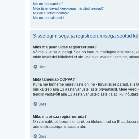
Mis on teadeanded?
Mida tähendavad kleebisega märgitud teemad?
Mis on suletud teemad?
Mis on teemaikoonid
Sisselogimisega ja registreerumisega seotud k
Miks ma pean üldse registreeruma?
Võimalik, et sa ei peagi. See on foorumi haldajate otsustada, k
mida tavalistel külalistel ei ole - näiteks: avatari lisamine, p
Üles
Mida tähendab COPPA?
Kuna me tunneme muret laste online - turvalisuse pärast, siis
mis kaitseb alla 13 aasta vanuste laste privaatsust. Meie veebi
teadlik vastuvõtt alla 13 aasta vanustelt lastelt alati, kui nõut
Üles
Miks ma ei saa registreeruda?
On võimalik, et foorumi omanik on blokeerinud su IP aadressi v
administraatoriga, et saada abi.
Üles