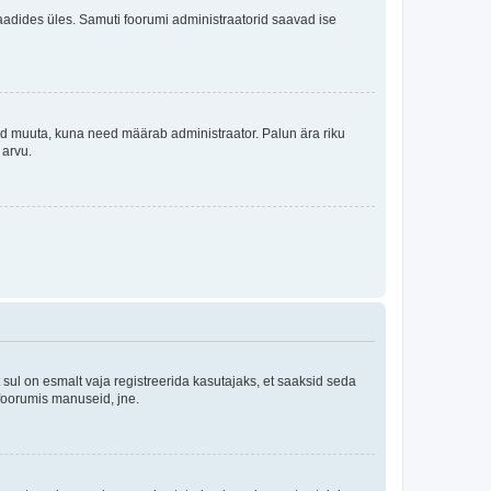
i laadides üles. Samuti foorumi administraatorid saavad ise
tleid muuta, kuna need määrab administraator. Palun ära riku
 arvu.
ul on esmalt vaja registreerida kasutajaks, et saaksid seda
 foorumis manuseid, jne.