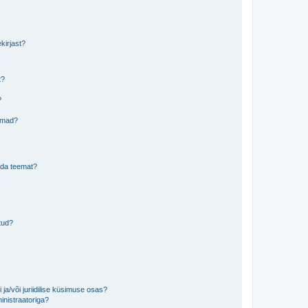
kirjast?
t?
?
eemad?
lida teemat?
tud?
ja/või juriidilise küsimuse osas?
inistraatoriga?