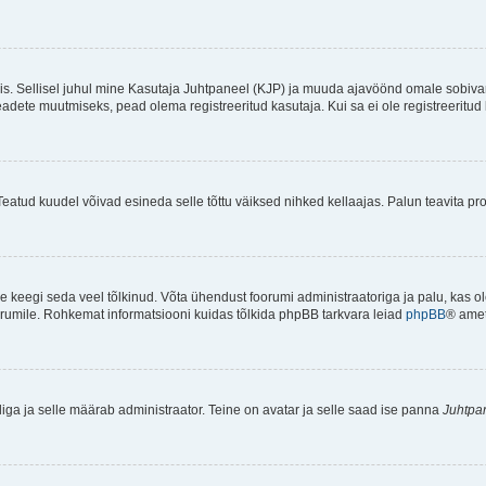
ndis. Sellisel juhul mine Kasutaja Juhtpaneel (KJP) ja muuda ajavöönd omale sobiva
ete muutmiseks, pead olema registreeritud kasutaja. Kui sa ei ole registreeritud 
Teatud kuudel võivad esineda selle tõttu väiksed nihked kellaajas. Palun teavita pro
ole keegi seda veel tõlkinud. Võta ühendust foorumi administraatoriga ja palu, kas 
foorumile. Rohkemat informatsiooni kuidas tõlkida phpBB tarkvara leiad
phpBB
® ametl
tliga ja selle määrab administraator. Teine on avatar ja selle saad ise panna
Juhtpa