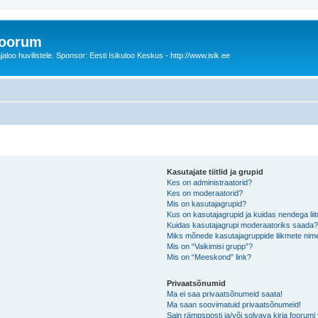
foorum
oo huvilistele. Sponsor: Eesti Isikuloo Keskus - http://www.isik.ee
Kasutajate tiitlid ja grupid
Kes on administraatorid?
Kes on moderaatorid?
Mis on kasutajagrupid?
Kus on kasutajagrupid ja kuidas nendega lii
Kuidas kasutajagrupi moderaatoriks saada
Miks mõnede kasutajagruppide liikmete nime
Mis on “Vaikimisi grupp”?
Mis on “Meeskond” link?
Privaatsõnumid
Ma ei saa privaatsõnumeid saata!
Ma saan soovimatuid privaatsõnumeid!
Sain rämpsposti ja/või solvava kirja foorum