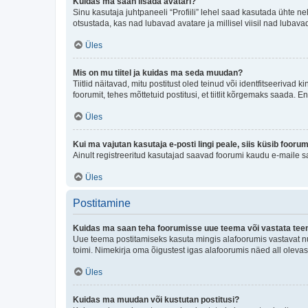
Kuidas ma saan lisada avatari?
Sinu kasutaja juhtpaneeli “Profiili” lehel saad kasutada ühte nel
otsustada, kas nad lubavad avatare ja millisel viisil nad lubava
Üles
Mis on mu tiitel ja kuidas ma seda muudan?
Tiitlid näitavad, mitu postitust oled teinud või identfitseeriva
foorumit, tehes mõttetuid postitusi, et tiitlit kõrgemaks saada
Üles
Kui ma vajutan kasutaja e-posti lingi peale, siis küsib fooru
Ainult registreeritud kasutajad saavad foorumi kaudu e-maile sa
Üles
Postitamine
Kuidas ma saan teha foorumisse uue teema või vastata te
Uue teema postitamiseks kasuta mingis alafoorumis vastavat nu
toimi. Nimekirja oma õigustest igas alafoorumis näed all olevas
Üles
Kuidas ma muudan või kustutan postitusi?