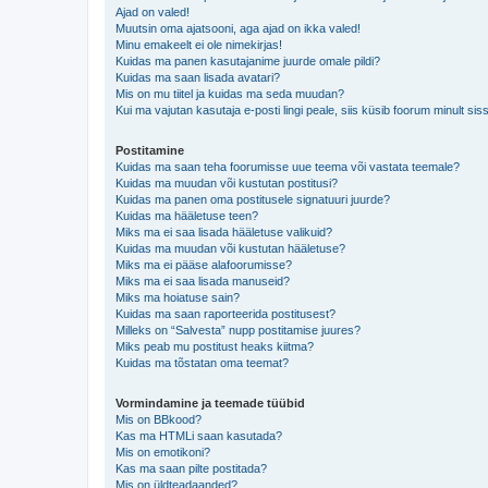
Ajad on valed!
Muutsin oma ajatsooni, aga ajad on ikka valed!
Minu emakeelt ei ole nimekirjas!
Kuidas ma panen kasutajanime juurde omale pildi?
Kuidas ma saan lisada avatari?
Mis on mu tiitel ja kuidas ma seda muudan?
Kui ma vajutan kasutaja e-posti lingi peale, siis küsib foorum minult sis
Postitamine
Kuidas ma saan teha foorumisse uue teema või vastata teemale?
Kuidas ma muudan või kustutan postitusi?
Kuidas ma panen oma postitusele signatuuri juurde?
Kuidas ma hääletuse teen?
Miks ma ei saa lisada hääletuse valikuid?
Kuidas ma muudan või kustutan hääletuse?
Miks ma ei pääse alafoorumisse?
Miks ma ei saa lisada manuseid?
Miks ma hoiatuse sain?
Kuidas ma saan raporteerida postitusest?
Milleks on “Salvesta” nupp postitamise juures?
Miks peab mu postitust heaks kiitma?
Kuidas ma tõstatan oma teemat?
Vormindamine ja teemade tüübid
Mis on BBkood?
Kas ma HTMLi saan kasutada?
Mis on emotikoni?
Kas ma saan pilte postitada?
Mis on üldteadaanded?