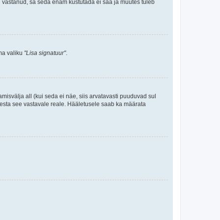
le vastanud, sa seda enam kustutada ei saa ja muutes tuleb
ama valiku
"Lisa signatuur"
.
amisvälja all (kui seda ei näe, siis arvatavasti puuduvad sul
isesta see vastavale reale. Hääletusele saab ka määrata