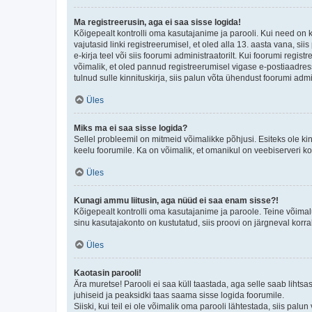
Ma registreerusin, aga ei saa sisse logida!
Kõigepealt kontrolli oma kasutajanime ja parooli. Kui need on 
vajutasid linki registreerumisel, et oled alla 13. aasta vana, s
e-kirja teel või siis foorumi administraatorilt. Kui foorumi regis
võimalik, et oled pannud registreerumisel vigase e-postiaadressi 
tulnud sulle kinnituskirja, siis palun võta ühendust foorumi admi
Üles
Miks ma ei saa sisse logida?
Sellel probleemil on mitmeid võimalikke põhjusi. Esiteks ole ki
keelu foorumile. Ka on võimalik, et omanikul on veebiserveri ko
Üles
Kunagi ammu liitusin, aga nüüd ei saa enam sisse?!
Kõigepealt kontrolli oma kasutajanime ja paroole. Teine võimal
sinu kasutajakonto on kustutatud, siis proovi on järgneval korr
Üles
Kaotasin parooli!
Ära muretse! Parooli ei saa küll taastada, aga selle saab lihtsa
juhiseid ja peaksidki taas saama sisse logida foorumile.
Siiski, kui teil ei ole võimalik oma parooli lähtestada, siis pal