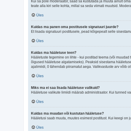
Kui sa pole moderaator, saad sa kustutada ja muuta ainult oma 
teate alla kiri selle kohta, millal sa seda viimati muutsid. Mode
Üles
Kuidas ma panen oma postitusele signatuuri juurde?
Et lisada signatuuri postitusele, pead kõigepealt selle sisesta
Üles
Kuidas ma hääletuse teen?
Hääletuste tegemine on lihte - kui postitad teema (või muuda
õigused hääletuse algatamiseks). Peaksid sisestama hääletuse p
ajalimiidi, 0 tähendab piiramatut aega. Valikvastuste arv võib ol
Üles
Miks ma ei saa lisada hääletuse valikuid?
Hääletuse valikute limiidi määrab administraator. Kui tunned vaj
Üles
Kuidas ma muudan või kustutan hääletuse?
Hääletusi saab muuta, muutes esimest postitust. Kui keegi on 
Üles