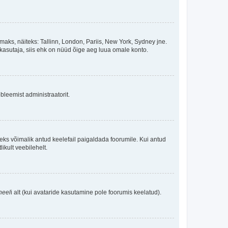
maks, näiteks: Tallinn, London, Pariis, New York, Sydney jne.
kasutaja, siis ehk on nüüd õige aeg luua omale konto.
bleemist administraatorit.
oleks võimalik antud keelefail paigaldada foorumile. Kui antud
ikult veebilehelt.
neel
i alt (kui avataride kasutamine pole foorumis keelatud).