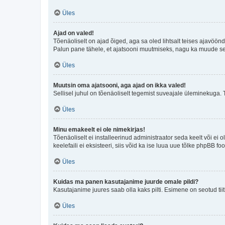
Üles
Ajad on valed!
Tõenäoliselt on ajad õiged, aga sa oled lihtsalt teises ajavöö
Palun pane tähele, et ajatsooni muutmiseks, nagu ka muude sead
Üles
Muutsin oma ajatsooni, aga ajad on ikka valed!
Sellisel juhul on tõenäoliselt tegemist suveajale üleminekuga. 
Üles
Minu emakeelt ei ole nimekirjas!
Tõenäoliselt ei installeerinud administraator seda keelt või ei 
keelefaili ei eksisteeri, siis võid ka ise luua uue tõlke phpBB 
Üles
Kuidas ma panen kasutajanime juurde omale pildi?
Kasutajanime juures saab olla kaks pilti. Esimene on seotud tii
Üles