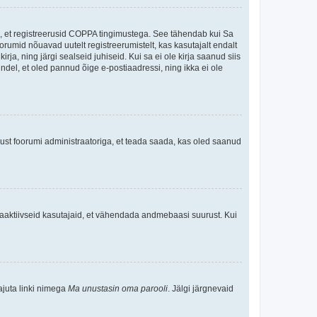
ee, et registreerusid COPPA tingimustega. See tähendab kui Sa
oorumid nõuavad uutelt registreerumistelt, kas kasutajalt endalt
rja, ning järgi sealseid juhiseid. Kui sa ei ole kirja saanud siis
kindel, et oled pannud õige e-postiaadressi, ning ikka ei ole
ndust foorumi administraatoriga, et teada saada, kas oled saanud
baaktiivseid kasutajaid, et vähendada andmebaasi suurust. Kui
ajuta linki nimega
Ma unustasin oma parooli
. Jälgi järgnevaid