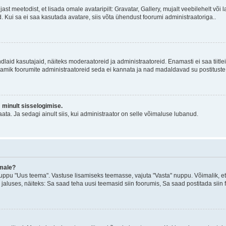
jast meetodist, et lisada omale avataripilt: Gravatar, Gallery, mujalt veebilehelt võ
d. Kui sa ei saa kasutada avatare, siis võta ühendust foorumi administraatoriga..
d kindlaid kasutajaid, näiteks moderaatoreid ja administraatoreid. Enamasti ei saa tii
. Enamik foorumite administraatoreid seda ei kannata ja nad madaldavad su postituste
m minult sisselogimise.
ata. Ja sedagi ainult siis, kui administraator on selle võimaluse lubanud.
emale?
ppu "Uus teema". Vastuse lisamiseks teemasse, vajuta "Vasta" nuppu. Võimalik, et s
 jaluses, näiteks: Sa saad teha uusi teemasid siin foorumis, Sa saad postitada siin