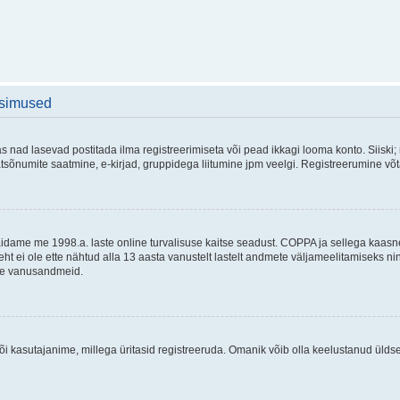
üsimused
as nad lasevad postitada ilma registreerimiseta või pead ikkagi looma konto. Siiski;
rivaatsõnumite saatmine, e-kirjad, gruppidega liitumine jpm veelgi. Registreerumine 
 täidame me 1998.a. laste online turvalisuse kaitse seadust. COPPA ja sellega kaa
leht ei ole ette nähtud alla 13 aasta vanustelt lastelt andmete väljameelitamiseks 
akse vanusandmeid.
õi kasutajanime, millega üritasid registreeruda. Omanik võib olla keelustanud ülds