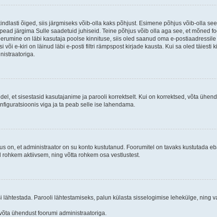
kindlasti õiged, siis järgmiseks võib-olla kaks põhjust. Esimene põhjus võib-olla s
iis pead järgima Sulle saadetuid juhiseid. Teine põhjus võib olla aga see, et mõned f
treerumine on läbi kasutaja poolse kinnituse, siis oled saanud oma e-postiaadressile ki
või e-kiri on läinud läbi e-posti filtri rämpspost kirjade kausta. Kui sa oled täiesti 
nistraatoriga.
ndel, et sisestasid kasutajanime ja parooli korrektselt. Kui on korrektsed, võta ühe
nfiguratsioonis viga ja ta peab selle ise lahendama.
us on, et administraator on su konto kustutanud. Foorumitel on tavaks kustutada e
al rohkem aktiivsem, ning võtta rohkem osa vestlustest.
si lähtestada. Parooli lähtestamiseks, palun külasta sisselogimise lehekülge, ning v
un võta ühendust foorumi administraatoriga.