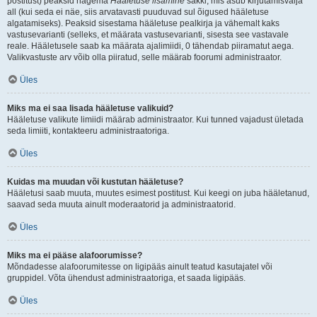
postitust) peaksid nägema
Hääletuse lisamine
sakki, mis asub kirjutamisvälja
all (kui seda ei näe, siis arvatavasti puuduvad sul õigused hääletuse
algatamiseks). Peaksid sisestama hääletuse pealkirja ja vähemalt kaks
vastusevarianti (selleks, et määrata vastusevarianti, sisesta see vastavale
reale. Hääletusele saab ka määrata ajalimiidi, 0 tähendab piiramatut aega.
Valikvastuste arv võib olla piiratud, selle määrab foorumi administraator.
Üles
Miks ma ei saa lisada hääletuse valikuid?
Hääletuse valikute limiidi määrab administraator. Kui tunned vajadust ületada
seda limiiti, kontakteeru administraatoriga.
Üles
Kuidas ma muudan või kustutan hääletuse?
Hääletusi saab muuta, muutes esimest postitust. Kui keegi on juba hääletanud,
saavad seda muuta ainult moderaatorid ja administraatorid.
Üles
Miks ma ei pääse alafoorumisse?
Mõndadesse alafoorumitesse on ligipääs ainult teatud kasutajatel või
gruppidel. Võta ühendust administraatoriga, et saada ligipääs.
Üles