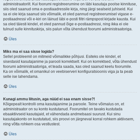
administraatorilt. Kui foorumi registreerumine on läbi kasutaja poolse kinnituse,
siis oled saanud oma e-postiaadressile kirja, ning järgi sealseid juhiseid. Kui
sa ei ole kirja saanud siis võimalik, et oled pannud registreerumisel vigase e-
postiaadressi või e-kiri on läinud läbi e-posti filtri rämpspost kirjade kausta. Kui
sa oled täiesti kindel, et oled pannud õige e-postiaadressi, ning ikka ei ole
tulnud sulle kinnituskirja, siis palun võta ühendust foorumi administraatoriga.
Üles
Miks ma ei saa sisse logida?
Sellel probleemil on mitmeid võimalikke põhjusi. Esiteks ole kindel, et
sisestasid kasutajanime ja parooli korrektselt. Kui on korrektsed, võta ühendust
foorumi administraatoriga, et teada saada, kas oled saanud keelu foorumile.
Ka on võimalik, et omanikul on veebiserveri konfiguratsioonis viga ja ta peab
selle ise lahendama.
Üles
Kunagi ammu liitusin, aga nüüd ei saa enam sisse?!
Kõigepealt kontrolli oma kasutajanime ja paroole. Teine võimalus on, et
administraator on su konto kustutanud. Foorumitel on tavaks kustutada
ebaaktiivseid kasutajaid, et vähendada andmebaasi suurust. Kui sinu
kasutajakonto on kustutatud, siis proovi on järgneval korral rohkem aktiivsem,
ning võtta rohkem osa vestlustest.
Üles