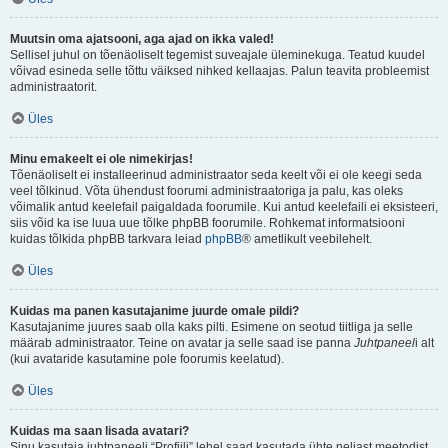
Muutsin oma ajatsooni, aga ajad on ikka valed!
Sellisel juhul on tõenäoliselt tegemist suveajale üleminekuga. Teatud kuudel
võivad esineda selle tõttu väiksed nihked kellaajas. Palun teavita probleemist
administraatorit.
Üles
Minu emakeelt ei ole nimekirjas!
Tõenäoliselt ei installeerinud administraator seda keelt või ei ole keegi seda
veel tõlkinud. Võta ühendust foorumi administraatoriga ja palu, kas oleks
võimalik antud keelefail paigaldada foorumile. Kui antud keelefaili ei eksisteeri,
siis võid ka ise luua uue tõlke phpBB foorumile. Rohkemat informatsiooni
kuidas tõlkida phpBB tarkvara leiad
phpBB
® ametlikult veebilehelt.
Üles
Kuidas ma panen kasutajanime juurde omale pildi?
Kasutajanime juures saab olla kaks pilti. Esimene on seotud tiitliga ja selle
määrab administraator. Teine on avatar ja selle saad ise panna
Juhtpaneel
i alt
(kui avataride kasutamine pole foorumis keelatud).
Üles
Kuidas ma saan lisada avatari?
Sinu kasutaja juhtpaneeli “Profiili” lehel saad kasutada ühte neljast meetodist,