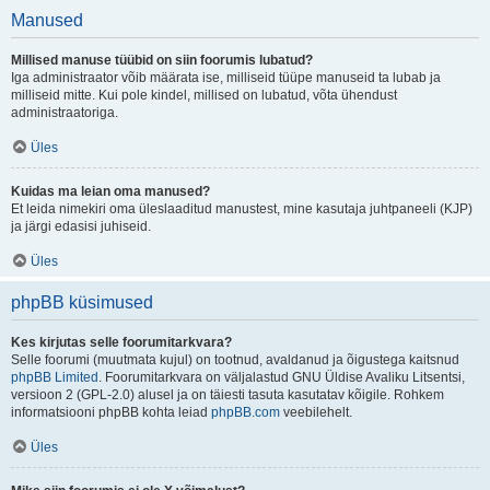
Manused
Millised manuse tüübid on siin foorumis lubatud?
Iga administraator võib määrata ise, milliseid tüüpe manuseid ta lubab ja
milliseid mitte. Kui pole kindel, millised on lubatud, võta ühendust
administraatoriga.
Üles
Kuidas ma leian oma manused?
Et leida nimekiri oma üleslaaditud manustest, mine kasutaja juhtpaneeli (KJP)
ja järgi edasisi juhiseid.
Üles
phpBB küsimused
Kes kirjutas selle foorumitarkvara?
Selle foorumi (muutmata kujul) on tootnud, avaldanud ja õigustega kaitsnud
phpBB Limited
. Foorumitarkvara on väljalastud GNU Üldise Avaliku Litsentsi,
versioon 2 (GPL-2.0) alusel ja on täiesti tasuta kasutatav kõigile. Rohkem
informatsiooni phpBB kohta leiad
phpBB.com
veebilehelt.
Üles