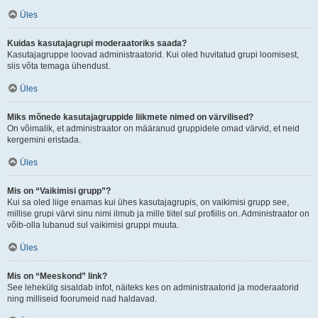
Üles
Kuidas kasutajagrupi moderaatoriks saada?
Kasutajagruppe loovad administraatorid. Kui oled huvitatud grupi loomisest,
siis võta temaga ühendust.
Üles
Miks mõnede kasutajagruppide liikmete nimed on värvilised?
On võimalik, et administraator on määranud gruppidele omad värvid, et neid
kergemini eristada.
Üles
Mis on “Vaikimisi grupp”?
Kui sa oled liige enamas kui ühes kasutajagrupis, on vaikimisi grupp see,
millise grupi värvi sinu nimi ilmub ja mille tiitel sul profiilis on. Administraator on
võib-olla lubanud sul vaikimisi gruppi muuta.
Üles
Mis on “Meeskond” link?
See lehekülg sisaldab infot, näiteks kes on administraatorid ja moderaatorid
ning milliseid foorumeid nad haldavad.