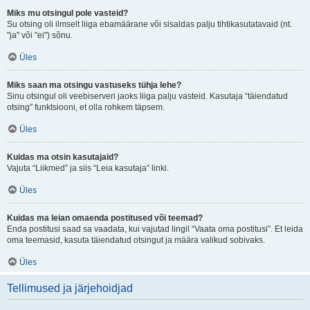
Miks mu otsingul pole vasteid?
Su otsing oli ilmselt liiga ebamäärane või sisaldas palju tihtikasutatavaid (nt.
"ja" või "ei") sõnu.
Üles
Miks saan ma otsingu vastuseks tühja lehe?
Sinu otsingul oli veebiserveri jaoks liiga palju vasteid. Kasutaja “täiendatud
otsing” funktsiooni, et olla rohkem täpsem.
Üles
Kuidas ma otsin kasutajaid?
Vajuta “Liikmed” ja siis “Leia kasutaja” linki.
Üles
Kuidas ma leian omaenda postitused või teemad?
Enda postitusi saad sa vaadata, kui vajutad lingil “Vaata oma postitusi”. Et leida
oma teemasid, kasuta täiendatud otsingut ja määra valikud sobivaks.
Üles
Tellimused ja järjehoidjad