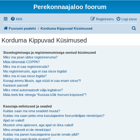
Perekonnaajaloo foorum
KKK
Registreeru
Logi sisse
O
Foorumi pealeht
Korduma Kippuvad Küsimused
t
Korduma Kippuvad Küsimused
s
i
Sisselogimisega ja registreerumisega seotud küsimused
Miks ma pean üldse registreeruma?
Mida tähendab COPPA?
Miks ma ei saa registreeruda?
Ma registreerusin, aga ei saa sisse logida!
Miks ma ei saa sisse logida?
Kunagi ammu liitusin, aga nüüd ei saa enam sisse?!
Kaotasin parooli!
Miks mind automaatselt välja logitakse?
Mida teeb link nimega “Kustuta kõik foorumi küpsised”?
Kasutaja eelistused ja seaded
Kuidas saan ma oma seadeid muuta?
Kuidas ma saan peita oma kasutajanime foorumilolijate nimekirjast?
Ajad on valed!
Muutsin oma ajatsooni, aga ajad on ikka valed!
Minu emakeelt ei ole nimekirjas!
Kuidas ma panen kasutajanime juurde omale pildi?
Kuidas ma saan lisada avatari?