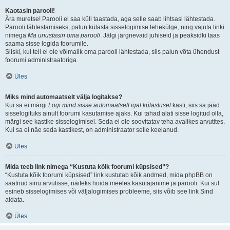
Kaotasin parooli!
Ära muretse! Parooli ei saa küll taastada, aga selle saab lihtsasi lähtestada.
Parooli lähtestamiseks, palun külasta sisselogimise lehekülge, ning vajuta linki
nimega
Ma unustasin oma parooli
. Jälgi järgnevaid juhiseid ja peaksidki taas
saama sisse logida foorumile.
Siiski, kui teil ei ole võimalik oma parooli lähtestada, siis palun võta ühendust
foorumi administraatoriga.
Üles
Miks mind automaatselt välja logitakse?
Kui sa ei märgi
Logi mind sisse automaatselt igal külastusel
kasti, siis sa jääd
sisselogituks ainult foorumi kasutamise ajaks. Kui tahad alati sisse logitud olla,
märgi see kastike sisselogimisel. Seda ei ole soovitatav teha avalikes arvutites.
Kui sa ei näe seda kastikest, on administraator selle keelanud.
Üles
Mida teeb link nimega “Kustuta kõik foorumi küpsised”?
“Kustuta kõik foorumi küpsised” link kustutab kõik andmed, mida phpBB on
saatnud sinu arvutisse, näiteks hoida meeles kasutajanime ja parooli. Kui sul
esineb sisselogimises või väljalogimises probleeme, siis võib see link Sind
aidata.
Üles