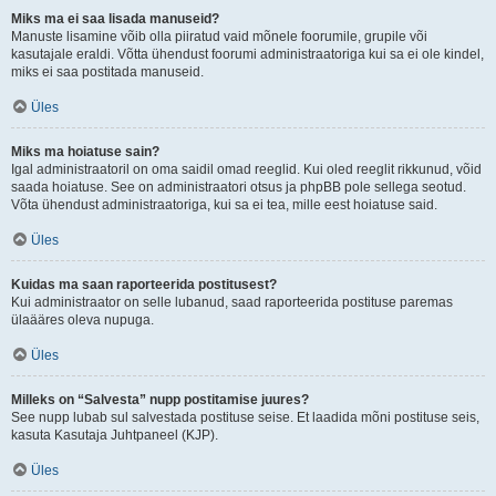
Miks ma ei saa lisada manuseid?
Manuste lisamine võib olla piiratud vaid mõnele foorumile, grupile või
kasutajale eraldi. Võtta ühendust foorumi administraatoriga kui sa ei ole kindel,
miks ei saa postitada manuseid.
Üles
Miks ma hoiatuse sain?
Igal administraatoril on oma saidil omad reeglid. Kui oled reeglit rikkunud, võid
saada hoiatuse. See on administraatori otsus ja phpBB pole sellega seotud.
Võta ühendust administraatoriga, kui sa ei tea, mille eest hoiatuse said.
Üles
Kuidas ma saan raporteerida postitusest?
Kui administraator on selle lubanud, saad raporteerida postituse paremas
ülaääres oleva nupuga.
Üles
Milleks on “Salvesta” nupp postitamise juures?
See nupp lubab sul salvestada postituse seise. Et laadida mõni postituse seis,
kasuta Kasutaja Juhtpaneel (KJP).
Üles