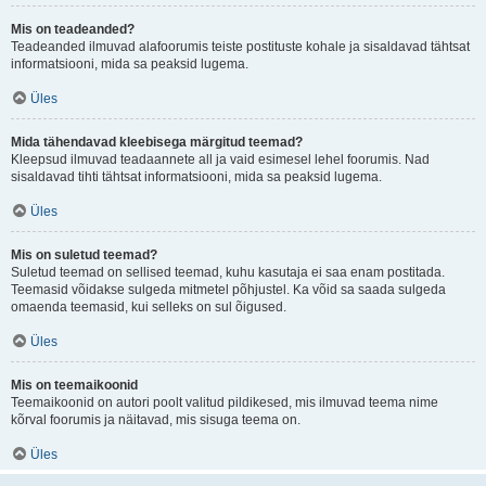
Mis on teadeanded?
Teadeanded ilmuvad alafoorumis teiste postituste kohale ja sisaldavad tähtsat
informatsiooni, mida sa peaksid lugema.
Üles
Mida tähendavad kleebisega märgitud teemad?
Kleepsud ilmuvad teadaannete all ja vaid esimesel lehel foorumis. Nad
sisaldavad tihti tähtsat informatsiooni, mida sa peaksid lugema.
Üles
Mis on suletud teemad?
Suletud teemad on sellised teemad, kuhu kasutaja ei saa enam postitada.
Teemasid võidakse sulgeda mitmetel põhjustel. Ka võid sa saada sulgeda
omaenda teemasid, kui selleks on sul õigused.
Üles
Mis on teemaikoonid
Teemaikoonid on autori poolt valitud pildikesed, mis ilmuvad teema nime
kõrval foorumis ja näitavad, mis sisuga teema on.
Üles