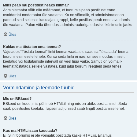
Miks peab mu postitust heaks kiitma?
Administraator võib olla määranud, et foorumis peab postituse enne
avaldamist moderaator üle vaatama. Ka on võimalik, et administraator on
pannud sind sellesse kasutajate gruppi, kelle postitusi peab enne avaldamist
üle vaatama. Palun võta ühendust administraatoriga edasiste küsimuste jaoks.
Üles
Kuidas ma tõstatan oma teemat?
Vajutades “Tõstata teemat” linki teemat vaadates, saad sa "tõstatada" teema
foorumi esimesele lehele. Kui sa seda linki ei näe, on see moodus ilmselt
keelatud või tõstatamiste intervall on veel liiga väike. Samuti on võimalik
teemat tõstatada sellele vastates, kuid jälgi foorumi reegleid seda tehes.
Üles
Vormindamine ja teemade tüübid
Mis on BBkood?
BBkood on kood, mis põhineb HTMLil ning mis on abiks postitamisel. Seda
saab postitustes keelata. Täpsemad juhised saab lingilt postitamise lehel.
Üles
Kas ma HTMLi saan kasutada?
Ei. Siin foorumis ei ole võimalik postitada käske HTML'is. Enamus