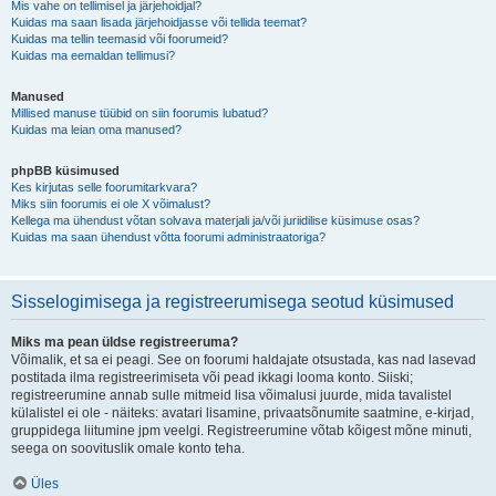
Mis vahe on tellimisel ja järjehoidjal?
Kuidas ma saan lisada järjehoidjasse või tellida teemat?
Kuidas ma tellin teemasid või foorumeid?
Kuidas ma eemaldan tellimusi?
Manused
Millised manuse tüübid on siin foorumis lubatud?
Kuidas ma leian oma manused?
phpBB küsimused
Kes kirjutas selle foorumitarkvara?
Miks siin foorumis ei ole X võimalust?
Kellega ma ühendust võtan solvava materjali ja/või juriidilise küsimuse osas?
Kuidas ma saan ühendust võtta foorumi administraatoriga?
Sisselogimisega ja registreerumisega seotud küsimused
Miks ma pean üldse registreeruma?
Võimalik, et sa ei peagi. See on foorumi haldajate otsustada, kas nad lasevad
postitada ilma registreerimiseta või pead ikkagi looma konto. Siiski;
registreerumine annab sulle mitmeid lisa võimalusi juurde, mida tavalistel
külalistel ei ole - näiteks: avatari lisamine, privaatsõnumite saatmine, e-kirjad,
gruppidega liitumine jpm veelgi. Registreerumine võtab kõigest mõne minuti,
seega on soovituslik omale konto teha.
Üles