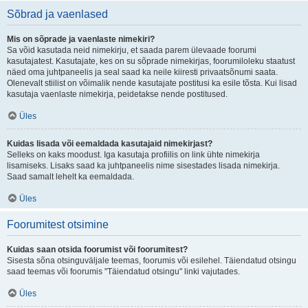
Sõbrad ja vaenlased
Mis on sõprade ja vaenlaste nimekiri?
Sa võid kasutada neid nimekirju, et saada parem ülevaade foorumi
kasutajatest. Kasutajate, kes on su sõprade nimekirjas, foorumiloleku staatust
näed oma juhtpaneelis ja seal saad ka neile kiiresti privaatsõnumi saata.
Olenevalt stiilist on võimalik nende kasutajate postitusi ka esile tõsta. Kui lisad
kasutaja vaenlaste nimekirja, peidetakse nende postitused.
Üles
Kuidas lisada või eemaldada kasutajaid nimekirjast?
Selleks on kaks moodust. Iga kasutaja profiilis on link ühte nimekirja
lisamiseks. Lisaks saad ka juhtpaneelis nime sisestades lisada nimekirja.
Saad samalt lehelt ka eemaldada.
Üles
Foorumitest otsimine
Kuidas saan otsida foorumist või foorumitest?
Sisesta sõna otsinguväljale teemas, foorumis või esilehel. Täiendatud otsingu
saad teemas või foorumis "Täiendatud otsingu" linki vajutades.
Üles