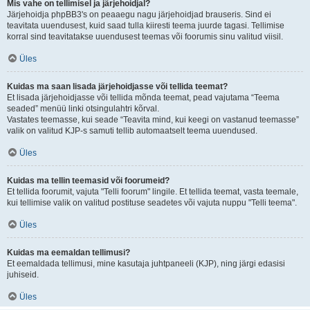
Mis vahe on tellimisel ja järjehoidjal?
Järjehoidja phpBB3's on peaaegu nagu järjehoidjad brauseris. Sind ei
teavitata uuendusest, kuid saad tulla kiiresti teema juurde tagasi. Tellimise
korral sind teavitatakse uuendusest teemas või foorumis sinu valitud viisil.
Üles
Kuidas ma saan lisada järjehoidjasse või tellida teemat?
Et lisada järjehoidjasse või tellida mõnda teemat, pead vajutama “Teema
seaded” menüü linki otsingulahtri kõrval.
Vastates teemasse, kui seade “Teavita mind, kui keegi on vastanud teemasse”
valik on valitud KJP-s samuti tellib automaatselt teema uuendused.
Üles
Kuidas ma tellin teemasid või foorumeid?
Et tellida foorumit, vajuta "Telli foorum" lingile. Et tellida teemat, vasta teemale,
kui tellimise valik on valitud postituse seadetes või vajuta nuppu "Telli teema".
Üles
Kuidas ma eemaldan tellimusi?
Et eemaldada tellimusi, mine kasutaja juhtpaneeli (KJP), ning järgi edasisi
juhiseid.
Üles