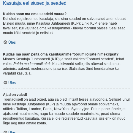
Kasutaja eelistused ja seaded
Kuidas saan ma oma seadeid muuta?
Kui oled registreeritud kasutaja, siis sinu seaded on salvestatud andmebaasi.
Et neid muuta, mine Kasutaja Juhtpaneeli (KJP); Linki KJP lehele näeb
tavaliselt, kui vajutada oma kasutajanimel - üleval foorumi päises. Seal saad
muuta kõiki seadeid ja eelistusi.
Üles
Kuidas ma saan peita oma kasutajanime foorumilolijate nimekirjast?
Minnes Kasutaja Juhtpaneeli (KJP) ja sealt valides “Foorumi seaded”, leiad
valiku
Peida mu foorumil olek
. Kui aktiveerid selle, siis näevad sind ainult
administraatorid, moderaatorid ja sa ise. Statistikas Sind loendatakse kui
varjatud kasutaja.
Üles
Ajad on valed!
Tõenäoliselt on ajad õiged, aga sa oled lihtsalt teises ajavööndis. Sellisel juhul
mine Kasutaja Juhtpaneel (KJP) ja muuda ajavöönd omale sobivamaks,
näiteks: Tallinn, London, Pariis, New York, Sydney jne. Palun pane tähele, et
ajatsooni muutmiseks, nagu ka muude seadete muutmiseks, pead olema
registreeritud kasutaja. Kui sa ei ole registreeritud kasutaja, siis ehk on nüüd
õige aeg luua omale konto.
Üles