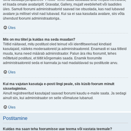
et lisada omale avataripilt: Gravatar, Gallery, mujalt veebilehelt või laadides
üles. Samuti foorumi administraatorid saavad ise otsustada, kas nad lubavad
avatare ja millisel viisil nad lubavad. Kui sa ei saa kasutada avatare, siis võta
ühendust foorumi administraatoriga..
Üles
Mis on mu tiitel ja kuidas ma seda muudan?
Tiitlid näitavad, mitu postitust oled teinud või identfitseerivad kindlaid
kasutajaid, näiteks moderaatoreid ja administraatoreid. Enamasti ei saa tiitleid
muuta, kuna need määrab administraator. Palun ära riku foorumit, tehes
mõttetuid postitusi, et tiitlit kõrgemaks saada. Enamik foorumite
administraatoreid seda ei kannata ja nad madaldavad su postituste arvu.
Üles
Kui ma vajutan kasutaja e-posti lingi peale, siis küsib foorum minult
sisselogimise.
Ainult registreeritud kasutajad saavad foorumi kaudu e-maile saata. Ja sedagi
ainult siis, kui administraator on selle võimaluse lubanud.
Üles
Postitamine
Kuidas ma saan teha foorumisse uue teema või vastata teemale?