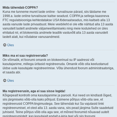
Mida tähendab COPPA?
Kuna me tunneme muret laste online - turvalisuse pärast, siis täidame me
1998.a. laste online turvalisuse kaitse seadust. COPPA ja sellega kaasneva
FTC regulatsiooniga kehtestatakse USA föderaalseadus, mis kaitseb alla 13
aasta vanuste laste privaatsust. Meie veebileht ei ole ette nähtud alla 13 aasta
vanustelt lastelt andmete väljameelitamiseks ning meie kodulehed on üles
ehitatud nii, et blokeerida andmete teadlik vastuvõtt alla 13 aasta vanustelt
lastelt alati, kui nõutakse vanusandmeid.
Üles
Miks ma ei saa registreeruda?
On võimalik, et foorumi omanik on blokeerinud su IP aadressi või
kasutajanime, millega üritasid registreeruda. Omanik võib olla keelustanud
üldse uute kasutajate registreerimise. Võta ühendust foorum administraatoriga,
et saada abi.
Üles
Ma registreerusin, aga ei saa sisse logida!
Kõigepealt kontrolli oma kasutajanime ja parooli. Kui need on kindlasti õiged,
siis järgmiseks võib-olla kaks põhjust. Esimene põhjus võib-olla see, et
registreerusid COPPA tingimustega. See tähendab kui Sa vajutasid linki
registreerumisel, et oled alla 13. aasta vana, siis pead järgima Sulle saadetuid
juhiseid. Teine põhjus võib olla aga see, et mõned foorumid nõuavad uutelt
registreerumistelt, kas kasutajalt endalt e-kirja teel või siis foorumi