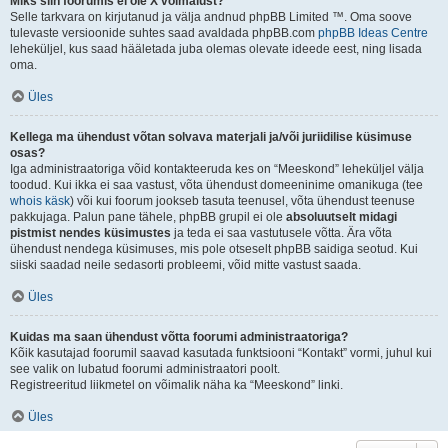
Miks siin foorumis ei ole X võimalust?
Selle tarkvara on kirjutanud ja välja andnud phpBB Limited ™. Oma soove
tulevaste versioonide suhtes saad avaldada phpBB.com
phpBB Ideas Centre
leheküljel, kus saad hääletada juba olemas olevate ideede eest, ning lisada
oma.
Üles
Kellega ma ühendust võtan solvava materjali ja/või juriidilise küsimuse
osas?
Iga administraatoriga võid kontakteeruda kes on “Meeskond” leheküljel välja
toodud. Kui ikka ei saa vastust, võta ühendust domeeninime omanikuga (tee
whois käsk
) või kui foorum jookseb tasuta teenusel, võta ühendust teenuse
pakkujaga. Palun pane tähele, phpBB grupil ei ole
absoluutselt midagi
pistmist nendes küsimustes
ja teda ei saa vastutusele võtta. Ära võta
ühendust nendega küsimuses, mis pole otseselt phpBB saidiga seotud. Kui
siiski saadad neile sedasorti probleemi, võid mitte vastust saada.
Üles
Kuidas ma saan ühendust võtta foorumi administraatoriga?
Kõik kasutajad foorumil saavad kasutada funktsiooni “Kontakt” vormi, juhul kui
see valik on lubatud foorumi administraatori poolt.
Registreeritud liikmetel on võimalik näha ka “Meeskond” linki.
Üles