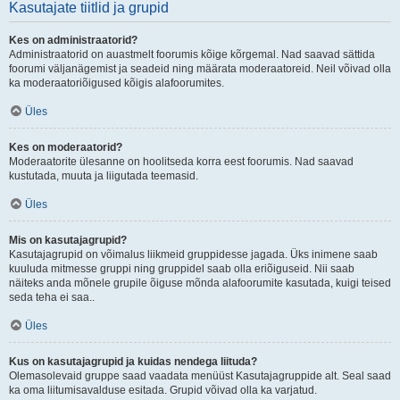
Kasutajate tiitlid ja grupid
Kes on administraatorid?
Administraatorid on auastmelt foorumis kõige kõrgemal. Nad saavad sättida
foorumi väljanägemist ja seadeid ning määrata moderaatoreid. Neil võivad olla
ka moderaatoriõigused kõigis alafoorumites.
Üles
Kes on moderaatorid?
Moderaatorite ülesanne on hoolitseda korra eest foorumis. Nad saavad
kustutada, muuta ja liigutada teemasid.
Üles
Mis on kasutajagrupid?
Kasutajagrupid on võimalus liikmeid gruppidesse jagada. Üks inimene saab
kuuluda mitmesse gruppi ning gruppidel saab olla eriõiguseid. Nii saab
näiteks anda mõnele grupile õiguse mõnda alafoorumite kasutada, kuigi teised
seda teha ei saa..
Üles
Kus on kasutajagrupid ja kuidas nendega liituda?
Olemasolevaid gruppe saad vaadata menüüst Kasutajagruppide alt. Seal saad
ka oma liitumisavalduse esitada. Grupid võivad olla ka varjatud.