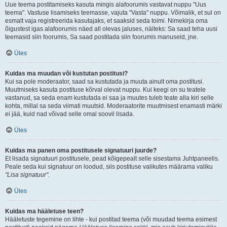
Uue teema postitamiseks kasuta mingis alafoorumis vastavat nuppu "Uus
teema". Vastuse lisamiseks teemasse, vajuta "Vasta" nuppu. Võimalik, et sul on
esmalt vaja registreerida kasutajaks, et saaksid seda toimi. Nimekirja oma
õigustest igas alafoorumis näed all olevas jaluses, näiteks: Sa saad teha uusi
teemasid siin foorumis, Sa saad postitada siin foorumis manuseid, jne.
Üles
Kuidas ma muudan või kustutan postitusi?
Kui sa pole moderaator, saad sa kustutada ja muuta ainult oma postitusi.
Muutmiseks kasuta postituse kõrval olevat nuppu. Kui keegi on su teatele
vastanud, sa seda enam kustutada ei saa ja muutes tuleb teate alla kiri selle
kohta, millal sa seda viimati muutsid. Moderaatorite muutmisest enamasti märki
ei jää, kuid nad võivad selle omal soovil lisada.
Üles
Kuidas ma panen oma postitusele signatuuri juurde?
Et lisada signatuuri postitusele, pead kõigepealt selle sisestama Juhtpaneelis.
Peale seda kui signatuur on loodud, siis postituse valikutes määrama valiku
"Lisa signatuur"
.
Üles
Kuidas ma hääletuse teen?
Hääletuste tegemine on lihte - kui postitad teema (või muudad teema esimest