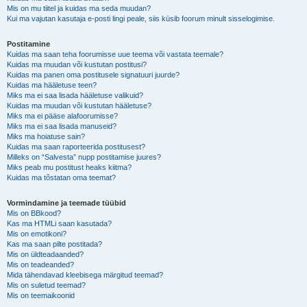
Mis on mu tiitel ja kuidas ma seda muudan?
Kui ma vajutan kasutaja e-posti lingi peale, siis küsib foorum minult sisselogimise.
Postitamine
Kuidas ma saan teha foorumisse uue teema või vastata teemale?
Kuidas ma muudan või kustutan postitusi?
Kuidas ma panen oma postitusele signatuuri juurde?
Kuidas ma hääletuse teen?
Miks ma ei saa lisada hääletuse valikuid?
Kuidas ma muudan või kustutan hääletuse?
Miks ma ei pääse alafoorumisse?
Miks ma ei saa lisada manuseid?
Miks ma hoiatuse sain?
Kuidas ma saan raporteerida postitusest?
Milleks on “Salvesta” nupp postitamise juures?
Miks peab mu postitust heaks kiitma?
Kuidas ma tõstatan oma teemat?
Vormindamine ja teemade tüübid
Mis on BBkood?
Kas ma HTMLi saan kasutada?
Mis on emotikoni?
Kas ma saan pilte postitada?
Mis on üldteadaanded?
Mis on teadeanded?
Mida tähendavad kleebisega märgitud teemad?
Mis on suletud teemad?
Mis on teemaikoonid