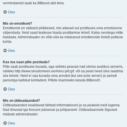
vormindamist saab ka BBkood abil teha.
Üles
Mis on emotikoni?
Emotikonid on väiksed pildikesed, mis aitavad sul postituses oma emotsioone
väljendada. Neid saad teatesse lisada postitamise lehelt. Katsu nendega mitte
liialdada. Administraator on võib-olla ka määranud emotikonide limiidi potituse
kohta.
Üles
Kas ma saan pilte postitada?
Pilte saab postitusse kuvada, aga selleks peavad nad olema avalikus serveris,
näiteks http://www.sinudomeen.ee/minu-pilt.gif. või sa pead need üles laadima
siia lehele. Neid ei saa kuvada oma arvutist (kui see pole server) ja samuti
parooliga kaitstud kohtadest. Piltide lisamiseks kasuta BBkood'i.
Üles
Mis on üldteadaanded?
Üldteadaanded sisaldavad tähtsat informatsiooni ja sa peaksid neid lugema.
Nad ilmuvad iga foorumi päisesse ja juhtpaneeli. Üldteadaannete õigused
määrab administraator.
Üles