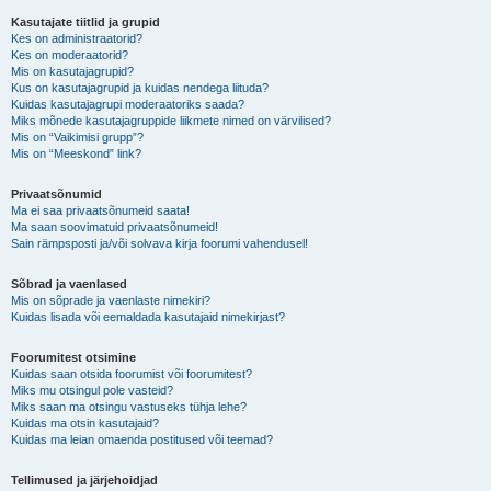
Kasutajate tiitlid ja grupid
Kes on administraatorid?
Kes on moderaatorid?
Mis on kasutajagrupid?
Kus on kasutajagrupid ja kuidas nendega liituda?
Kuidas kasutajagrupi moderaatoriks saada?
Miks mõnede kasutajagruppide liikmete nimed on värvilised?
Mis on “Vaikimisi grupp”?
Mis on “Meeskond” link?
Privaatsõnumid
Ma ei saa privaatsõnumeid saata!
Ma saan soovimatuid privaatsõnumeid!
Sain rämpsposti ja/või solvava kirja foorumi vahendusel!
Sõbrad ja vaenlased
Mis on sõprade ja vaenlaste nimekiri?
Kuidas lisada või eemaldada kasutajaid nimekirjast?
Foorumitest otsimine
Kuidas saan otsida foorumist või foorumitest?
Miks mu otsingul pole vasteid?
Miks saan ma otsingu vastuseks tühja lehe?
Kuidas ma otsin kasutajaid?
Kuidas ma leian omaenda postitused või teemad?
Tellimused ja järjehoidjad