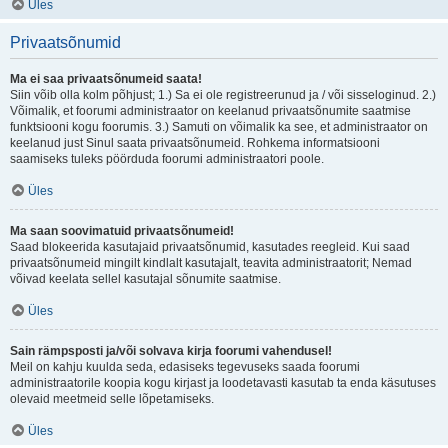
Üles
Privaatsõnumid
Ma ei saa privaatsõnumeid saata!
Siin võib olla kolm põhjust; 1.) Sa ei ole registreerunud ja / või sisseloginud. 2.)
Võimalik, et foorumi administraator on keelanud privaatsõnumite saatmise
funktsiooni kogu foorumis. 3.) Samuti on võimalik ka see, et administraator on
keelanud just Sinul saata privaatsõnumeid. Rohkema informatsiooni
saamiseks tuleks pöörduda foorumi administraatori poole.
Üles
Ma saan soovimatuid privaatsõnumeid!
Saad blokeerida kasutajaid privaatsõnumid, kasutades reegleid. Kui saad
privaatsõnumeid mingilt kindlalt kasutajalt, teavita administraatorit; Nemad
võivad keelata sellel kasutajal sõnumite saatmise.
Üles
Sain rämpsposti ja/või solvava kirja foorumi vahendusel!
Meil on kahju kuulda seda, edasiseks tegevuseks saada foorumi
administraatorile koopia kogu kirjast ja loodetavasti kasutab ta enda käsutuses
olevaid meetmeid selle lõpetamiseks.
Üles