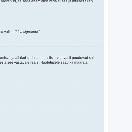
le vastanud, sa seda enam kustutada ei saa ja muutes tuleb
ama valiku
"Lisa signatuur"
.
amisvälja all (kui seda ei näe, siis arvatavasti puuduvad sul
isesta see vastavale reale. Hääletusele saab ka määrata