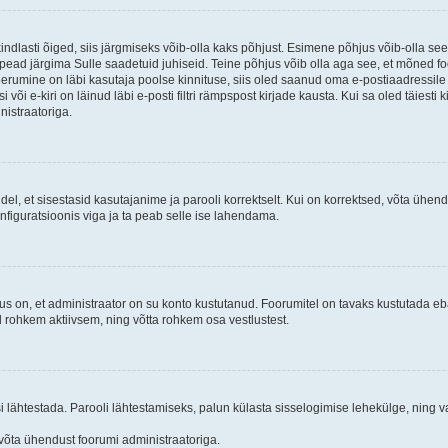
kindlasti õiged, siis järgmiseks võib-olla kaks põhjust. Esimene põhjus võib-olla s
iis pead järgima Sulle saadetuid juhiseid. Teine põhjus võib olla aga see, et mõned f
treerumine on läbi kasutaja poolse kinnituse, siis oled saanud oma e-postiaadressile ki
või e-kiri on läinud läbi e-posti filtri rämpspost kirjade kausta. Kui sa oled täiesti 
nistraatoriga.
ndel, et sisestasid kasutajanime ja parooli korrektselt. Kui on korrektsed, võta ühe
nfiguratsioonis viga ja ta peab selle ise lahendama.
us on, et administraator on su konto kustutanud. Foorumitel on tavaks kustutada e
al rohkem aktiivsem, ning võtta rohkem osa vestlustest.
si lähtestada. Parooli lähtestamiseks, palun külasta sisselogimise lehekülge, ning v
un võta ühendust foorumi administraatoriga.