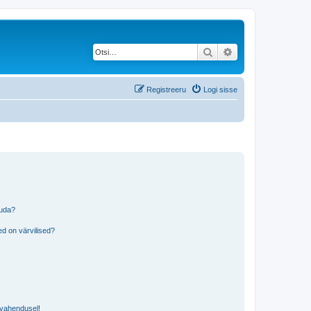
Otsi
Täiendatud otsing
Registreeru
Logi sisse
tuda?
?
d on värvilised?
i vahendusel!