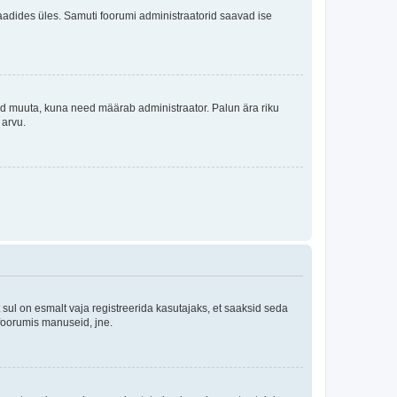
i laadides üles. Samuti foorumi administraatorid saavad ise
tleid muuta, kuna need määrab administraator. Palun ära riku
 arvu.
ul on esmalt vaja registreerida kasutajaks, et saaksid seda
 foorumis manuseid, jne.