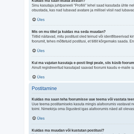
Kuidas ma saan lisada avatari?
Sinu kasutaja juhtpaneeli “Profiili” lehel saad kasutada ühte nel
otsustada, kas nad lubavad avatare ja millisel viisil nad lubava
Üles
Mis on mu tiitel ja kuidas ma seda muudan?
Tiitlid näitavad, mitu postitust oled teinud või identfitseeriva
foorumit, tehes mõttetuid postitusi, et tiitlit kõrgemaks saada
Üles
Kui ma vajutan kasutaja e-posti lingi peale, siis küsib fooru
Ainult registreeritud kasutajad saavad foorumi kaudu e-maile sa
Üles
Postitamine
Kuidas ma saan teha foorumisse uue teema või vastata te
Uue teema postitamiseks kasuta mingis alafoorumis vastavat nu
toimi. Nimekirja oma õigustest igas alafoorumis näed all olevas
Üles
Kuidas ma muudan või kustutan postitusi?