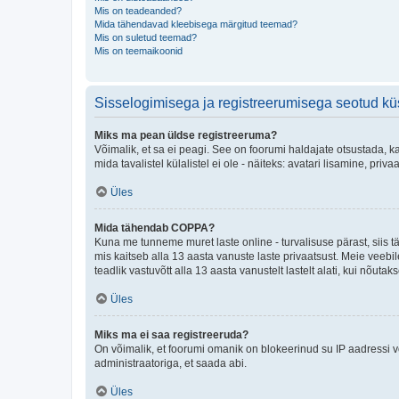
Mis on teadeanded?
Mida tähendavad kleebisega märgitud teemad?
Mis on suletud teemad?
Mis on teemaikoonid
Sisselogimisega ja registreerumisega seotud k
Miks ma pean üldse registreeruma?
Võimalik, et sa ei peagi. See on foorumi haldajate otsustada, k
mida tavalistel külalistel ei ole - näiteks: avatari lisamine, p
Üles
Mida tähendab COPPA?
Kuna me tunneme muret laste online - turvalisuse pärast, siis
mis kaitseb alla 13 aasta vanuste laste privaatsust. Meie veebi
teadlik vastuvõtt alla 13 aasta vanustelt lastelt alati, kui nõut
Üles
Miks ma ei saa registreeruda?
On võimalik, et foorumi omanik on blokeerinud su IP aadressi v
administraatoriga, et saada abi.
Üles