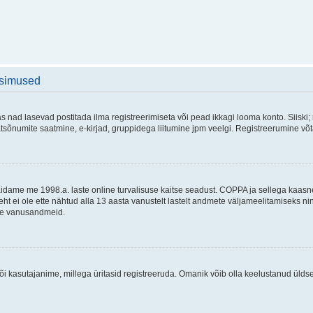
üsimused
as nad lasevad postitada ilma registreerimiseta või pead ikkagi looma konto. Siiski;
rivaatsõnumite saatmine, e-kirjad, gruppidega liitumine jpm veelgi. Registreerumine 
 täidame me 1998.a. laste online turvalisuse kaitse seadust. COPPA ja sellega kaa
leht ei ole ette nähtud alla 13 aasta vanustelt lastelt andmete väljameelitamiseks 
akse vanusandmeid.
õi kasutajanime, millega üritasid registreeruda. Omanik võib olla keelustanud ülds