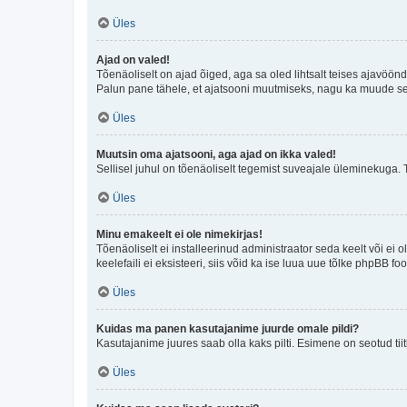
Üles
Ajad on valed!
Tõenäoliselt on ajad õiged, aga sa oled lihtsalt teises ajavöö
Palun pane tähele, et ajatsooni muutmiseks, nagu ka muude sead
Üles
Muutsin oma ajatsooni, aga ajad on ikka valed!
Sellisel juhul on tõenäoliselt tegemist suveajale üleminekuga. 
Üles
Minu emakeelt ei ole nimekirjas!
Tõenäoliselt ei installeerinud administraator seda keelt või ei 
keelefaili ei eksisteeri, siis võid ka ise luua uue tõlke phpBB 
Üles
Kuidas ma panen kasutajanime juurde omale pildi?
Kasutajanime juures saab olla kaks pilti. Esimene on seotud tii
Üles