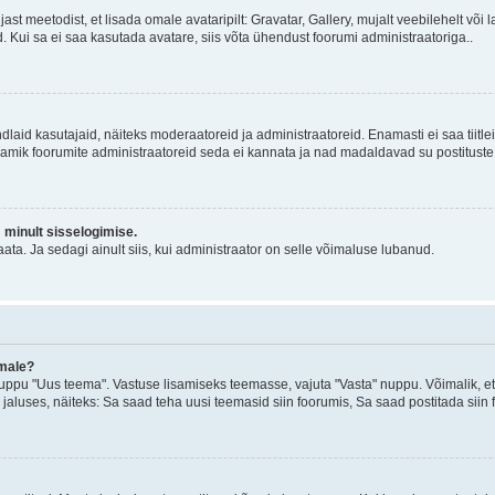
jast meetodist, et lisada omale avataripilt: Gravatar, Gallery, mujalt veebilehelt võ
d. Kui sa ei saa kasutada avatare, siis võta ühendust foorumi administraatoriga..
d kindlaid kasutajaid, näiteks moderaatoreid ja administraatoreid. Enamasti ei saa tii
. Enamik foorumite administraatoreid seda ei kannata ja nad madaldavad su postituste
m minult sisselogimise.
ata. Ja sedagi ainult siis, kui administraator on selle võimaluse lubanud.
emale?
ppu "Uus teema". Vastuse lisamiseks teemasse, vajuta "Vasta" nuppu. Võimalik, et s
 jaluses, näiteks: Sa saad teha uusi teemasid siin foorumis, Sa saad postitada siin