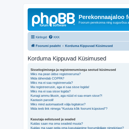
Perekonnaajaloo 
Foorum perekonna ning suguvõsa ajal
Kiirlingid
KKK
Foorumi pealeht
Korduma Kippuvad Küsimused
Korduma Kippuvad Küsimused
Sisselogimisega ja registreerumisega seotud küsimused
Miks ma pean üldse registreeruma?
Mida tähendab COPPA?
Miks ma ei saa registreeruda?
Ma registreerusin, aga ei saa sisse logida!
Miks ma ei saa sisse logida?
Kunagi ammu liitusin, aga nüüd ei saa enam sisse?!
Kaotasin parooli!
Miks mind automaatselt välja logitakse?
Mida teeb link nimega “Kustuta kõik foorumi küpsised”?
Kasutaja eelistused ja seaded
Kuidas saan ma oma seadeid muuta?
Kuidas ma saan peita oma kasutajanime foorumilolijate nimekirjast?