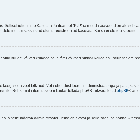
ndis. Sellisel juhul mine Kasutaja Juhtpaneel (KJP) ja muuda ajavöönd omale sobiva
ete muutmiseks, pead olema registreeritud kasutaja. Kui sa ei ole registreeritud 
Teatud kuudel võivad esineda selle tõttu väiksed nihked kellaajas. Palun teavita pro
ole keegi seda veel tõlkinud. Võta ühendust foorumi administraatoriga ja palu, kas 
foorumile. Rohkemat informatsiooni kuidas tõlkida phpBB tarkvara leiad
phpBB
® ametl
tliga ja selle määrab administraator. Teine on avatar ja selle saad ise panna
Juhtpa