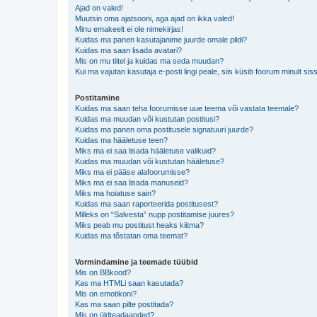
Ajad on valed!
Muutsin oma ajatsooni, aga ajad on ikka valed!
Minu emakeelt ei ole nimekirjas!
Kuidas ma panen kasutajanime juurde omale pildi?
Kuidas ma saan lisada avatari?
Mis on mu tiitel ja kuidas ma seda muudan?
Kui ma vajutan kasutaja e-posti lingi peale, siis küsib foorum minult sis
Postitamine
Kuidas ma saan teha foorumisse uue teema või vastata teemale?
Kuidas ma muudan või kustutan postitusi?
Kuidas ma panen oma postitusele signatuuri juurde?
Kuidas ma hääletuse teen?
Miks ma ei saa lisada hääletuse valikuid?
Kuidas ma muudan või kustutan hääletuse?
Miks ma ei pääse alafoorumisse?
Miks ma ei saa lisada manuseid?
Miks ma hoiatuse sain?
Kuidas ma saan raporteerida postitusest?
Milleks on “Salvesta” nupp postitamise juures?
Miks peab mu postitust heaks kiitma?
Kuidas ma tõstatan oma teemat?
Vormindamine ja teemade tüübid
Mis on BBkood?
Kas ma HTMLi saan kasutada?
Mis on emotikoni?
Kas ma saan pilte postitada?
Mis on üldteadaanded?