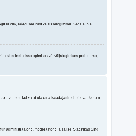
logitud olla, märgi see kastike sisselogimisel. Seda ei ole
Kui sul esineb sisselogimises või väljalogimises probleeme,
eb tavaliselt, kui vajutada oma kasutajanimel - üleval foorumi
inult administraatorid, moderaatorid ja sa ise. Statistikas Sind