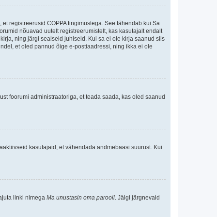
ee, et registreerusid COPPA tingimustega. See tähendab kui Sa
oorumid nõuavad uutelt registreerumistelt, kas kasutajalt endalt
rja, ning järgi sealseid juhiseid. Kui sa ei ole kirja saanud siis
kindel, et oled pannud õige e-postiaadressi, ning ikka ei ole
ndust foorumi administraatoriga, et teada saada, kas oled saanud
baaktiivseid kasutajaid, et vähendada andmebaasi suurust. Kui
ajuta linki nimega
Ma unustasin oma parooli
. Jälgi järgnevaid