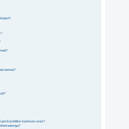
kirjast?
t?
?
eemad?
lida teemat?
tud?
ja/või juriidilise küsimuse osas?
inistraatoriga?