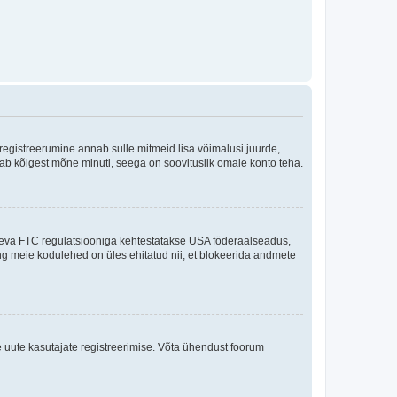
 registreerumine annab sulle mitmeid lisa võimalusi juurde,
võtab kõigest mõne minuti, seega on soovituslik omale konto teha.
sneva FTC regulatsiooniga kehtestatakse USA föderaalseadus,
ning meie kodulehed on üles ehitatud nii, et blokeerida andmete
e uute kasutajate registreerimise. Võta ühendust foorum