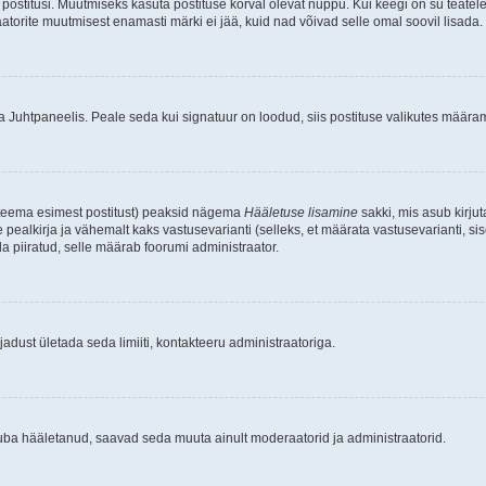
postitusi. Muutmiseks kasuta postituse kõrval olevat nuppu. Kui keegi on su teate
raatorite muutmisest enamasti märki ei jää, kuid nad võivad selle omal soovil lisada.
ma Juhtpaneelis. Peale seda kui signatuur on loodud, siis postituse valikutes määr
d teema esimest postitust) peaksid nägema
Hääletuse lisamine
sakki, mis asub kirjut
ealkirja ja vähemalt kaks vastusevarianti (selleks, et määrata vastusevarianti, s
la piiratud, selle määrab foorumi administraator.
adust ületada seda limiiti, kontakteeru administraatoriga.
juba hääletanud, saavad seda muuta ainult moderaatorid ja administraatorid.