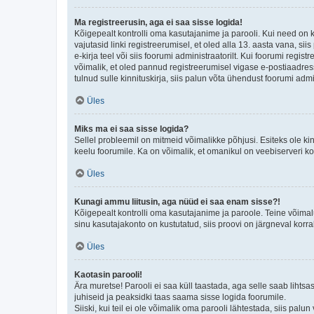
Ma registreerusin, aga ei saa sisse logida!
Kõigepealt kontrolli oma kasutajanime ja parooli. Kui need on 
vajutasid linki registreerumisel, et oled alla 13. aasta vana, s
e-kirja teel või siis foorumi administraatorilt. Kui foorumi regis
võimalik, et oled pannud registreerumisel vigase e-postiaadressi 
tulnud sulle kinnituskirja, siis palun võta ühendust foorumi admi
Üles
Miks ma ei saa sisse logida?
Sellel probleemil on mitmeid võimalikke põhjusi. Esiteks ole ki
keelu foorumile. Ka on võimalik, et omanikul on veebiserveri ko
Üles
Kunagi ammu liitusin, aga nüüd ei saa enam sisse?!
Kõigepealt kontrolli oma kasutajanime ja paroole. Teine võimal
sinu kasutajakonto on kustutatud, siis proovi on järgneval korr
Üles
Kaotasin parooli!
Ära muretse! Parooli ei saa küll taastada, aga selle saab lihtsa
juhiseid ja peaksidki taas saama sisse logida foorumile.
Siiski, kui teil ei ole võimalik oma parooli lähtestada, siis pal