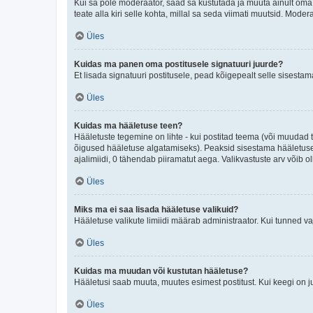
Kui sa pole moderaator, saad sa kustutada ja muuta ainult oma 
teate alla kiri selle kohta, millal sa seda viimati muutsid. Mode
Üles
Kuidas ma panen oma postitusele signatuuri juurde?
Et lisada signatuuri postitusele, pead kõigepealt selle sisesta
Üles
Kuidas ma hääletuse teen?
Hääletuste tegemine on lihte - kui postitad teema (või muuda
õigused hääletuse algatamiseks). Peaksid sisestama hääletuse p
ajalimiidi, 0 tähendab piiramatut aega. Valikvastuste arv võib ol
Üles
Miks ma ei saa lisada hääletuse valikuid?
Hääletuse valikute limiidi määrab administraator. Kui tunned vaj
Üles
Kuidas ma muudan või kustutan hääletuse?
Hääletusi saab muuta, muutes esimest postitust. Kui keegi on 
Üles