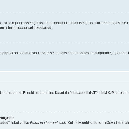
ti, siis sa jääd sisselogituks ainult foorumi kasutamise ajaks. Kui tahad alati sisse 
, on administraator selle keelanud.
a phpBB on saatnud sinu arvutisse, näiteks hoida meeles kasutajanime ja parooli. 
ud andmebaasi. Et neid muuta, mine Kasutaja Juhtpaneeli (KJP); Linki KJP lehele nä
kirjast?
aded”, leiad valiku
Peida mu foorumil olek
. Kui aktiveerid selle, siis näevad sind a