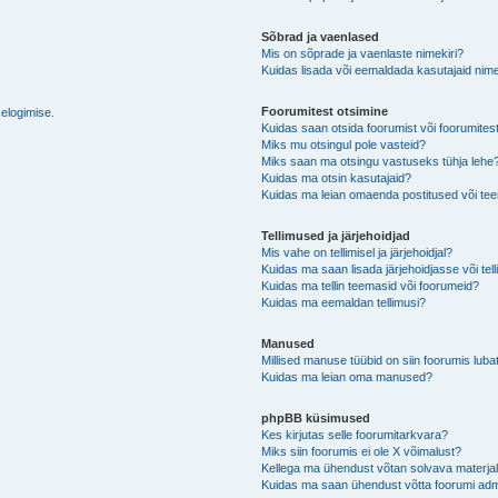
Sõbrad ja vaenlased
Mis on sõprade ja vaenlaste nimekiri?
Kuidas lisada või eemaldada kasutajaid nime
Foorumitest otsimine
selogimise.
Kuidas saan otsida foorumist või foorumites
Miks mu otsingul pole vasteid?
Miks saan ma otsingu vastuseks tühja lehe
Kuidas ma otsin kasutajaid?
Kuidas ma leian omaenda postitused või t
Tellimused ja järjehoidjad
Mis vahe on tellimisel ja järjehoidjal?
Kuidas ma saan lisada järjehoidjasse või tel
Kuidas ma tellin teemasid või foorumeid?
Kuidas ma eemaldan tellimusi?
Manused
Millised manuse tüübid on siin foorumis luba
Kuidas ma leian oma manused?
phpBB küsimused
Kes kirjutas selle foorumitarkvara?
Miks siin foorumis ei ole X võimalust?
Kellega ma ühendust võtan solvava materjali 
Kuidas ma saan ühendust võtta foorumi adm