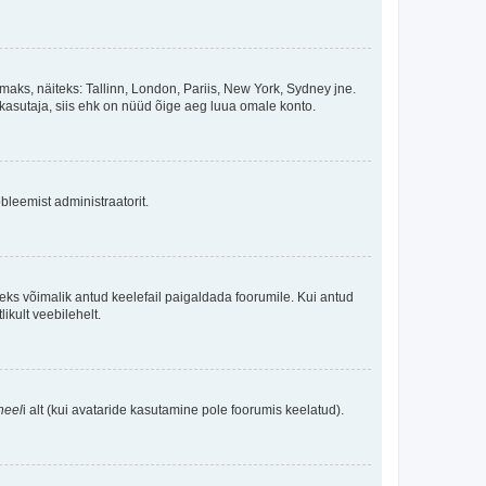
maks, näiteks: Tallinn, London, Pariis, New York, Sydney jne.
kasutaja, siis ehk on nüüd õige aeg luua omale konto.
bleemist administraatorit.
oleks võimalik antud keelefail paigaldada foorumile. Kui antud
ikult veebilehelt.
neel
i alt (kui avataride kasutamine pole foorumis keelatud).