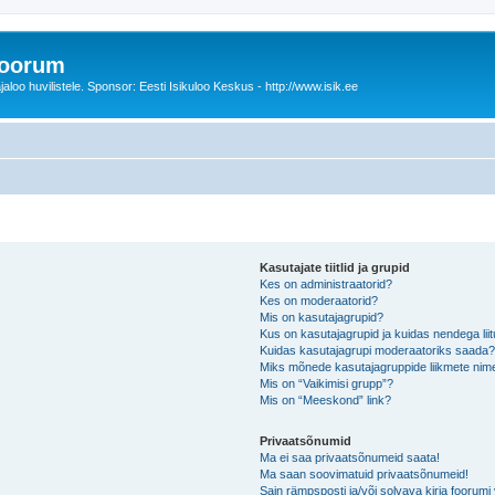
foorum
oo huvilistele. Sponsor: Eesti Isikuloo Keskus - http://www.isik.ee
Kasutajate tiitlid ja grupid
Kes on administraatorid?
Kes on moderaatorid?
Mis on kasutajagrupid?
Kus on kasutajagrupid ja kuidas nendega lii
Kuidas kasutajagrupi moderaatoriks saada
Miks mõnede kasutajagruppide liikmete nime
Mis on “Vaikimisi grupp”?
Mis on “Meeskond” link?
Privaatsõnumid
Ma ei saa privaatsõnumeid saata!
Ma saan soovimatuid privaatsõnumeid!
Sain rämpsposti ja/või solvava kirja foorum