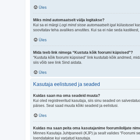
Üles
Miks mind automaatselt välja logitakse?
Kui sa ei märgi
Logi mind sisse automaatselt igal külastusel
kas
soovitatav teha avalikes arvutites. Kui sa ei näe seda kastikest
Üles
Mida teeb link nimega “Kustuta kõik foorumi küpsised”?
“Kustuta kõik foorumi küpsised” link kustutab kõik andmed, mid
siis võib see link Sind aidata.
Üles
Kasutaja eelistused ja seaded
Kuidas saan ma oma seadeid muuta?
Kui oled registreeritud kasutaja, siis sinu seaded on salvestat
päises. Seal saad muuta kõiki seadeid ja eelistusi.
Üles
Kuidas ma saan peita oma kasutajanime foorumilolijate nime
Minnes Kasutaja Juhtpaneeli (KJP) ja sealt valides “Foorumi se
loendatakse kui varjatud kasutaja.