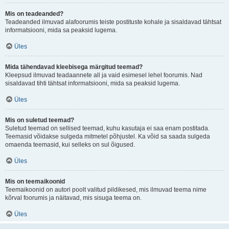
Mis on teadeanded?
Teadeanded ilmuvad alafoorumis teiste postituste kohale ja sisaldavad tähtsat
informatsiooni, mida sa peaksid lugema.
Üles
Mida tähendavad kleebisega märgitud teemad?
Kleepsud ilmuvad teadaannete all ja vaid esimesel lehel foorumis. Nad
sisaldavad tihti tähtsat informatsiooni, mida sa peaksid lugema.
Üles
Mis on suletud teemad?
Suletud teemad on sellised teemad, kuhu kasutaja ei saa enam postitada.
Teemasid võidakse sulgeda mitmetel põhjustel. Ka võid sa saada sulgeda
omaenda teemasid, kui selleks on sul õigused.
Üles
Mis on teemaikoonid
Teemaikoonid on autori poolt valitud pildikesed, mis ilmuvad teema nime
kõrval foorumis ja näitavad, mis sisuga teema on.
Üles