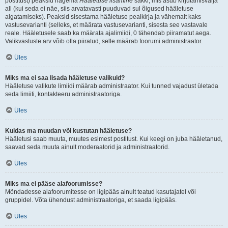
postitust) peaksid nägema
Hääletuse lisamine
sakki, mis asub kirjutamisvälja
all (kui seda ei näe, siis arvatavasti puuduvad sul õigused hääletuse
algatamiseks). Peaksid sisestama hääletuse pealkirja ja vähemalt kaks
vastusevarianti (selleks, et määrata vastusevarianti, sisesta see vastavale
reale. Hääletusele saab ka määrata ajalimiidi, 0 tähendab piiramatut aega.
Valikvastuste arv võib olla piiratud, selle määrab foorumi administraator.
Üles
Miks ma ei saa lisada hääletuse valikuid?
Hääletuse valikute limiidi määrab administraator. Kui tunned vajadust ületada
seda limiiti, kontakteeru administraatoriga.
Üles
Kuidas ma muudan või kustutan hääletuse?
Hääletusi saab muuta, muutes esimest postitust. Kui keegi on juba hääletanud,
saavad seda muuta ainult moderaatorid ja administraatorid.
Üles
Miks ma ei pääse alafoorumisse?
Mõndadesse alafoorumitesse on ligipääs ainult teatud kasutajatel või
gruppidel. Võta ühendust administraatoriga, et saada ligipääs.
Üles