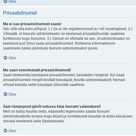
Üles
Privaatsõnumid
Ma ei saa privaatsõnumeid saata!
Siin võib olla kolm põhjust; 1.) Sa ei ole registreerunud ja / või sisseloginud. 2.)
Võimalik, et foorumi administraator on keelanud privaatsõnumite saatmise
funktsiooni kogu foorumis. 3.) Samuti on võimalik ka see, et administraator on
keelanud just Sinul saata privaatsõnumeid. Rohkema informatsiooni
saamiseks tuleks pöörduda foorumi administraatori poole.
Üles
Ma saan soovimatuid privaatsõnumeid!
Saad blokeerida kasutajaid privaatsõnumid, kasutades reegleid. Kui saad
privaatsõnumeid mingilt kindlalt kasutajalt, teavita administraatorit; Nemad
võivad keelata sellel kasutajal sõnumite saatmise.
Üles
Sain rämpsposti ja/või solvava kirja foorumi vahendusel!
Meil on kahju kuulda seda, edasiseks tegevuseks saada foorumi
administraatorile koopia kogu kirjast ja loodetavasti kasutab ta enda käsutuses
olevaid meetmeid selle lõpetamiseks.
Üles