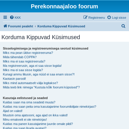
Perekonnaajaloo foorum
KKK
Registreeru
Logi sisse
O
Foorumi pealeht
Korduma Kippuvad Küsimused
t
Korduma Kippuvad Küsimused
s
i
Sisselogimisega ja registreerumisega seotud küsimused
Miks ma pean üldse registreeruma?
Mida tähendab COPPA?
Miks ma ei saa registreeruda?
Ma registreerusin, aga ei saa sisse logida!
Miks ma ei saa sisse logida?
Kunagi ammu liitusin, aga nüüd ei saa enam sisse?!
Kaotasin parooli!
Miks mind automaatselt välja logitakse?
Mida teeb link nimega “Kustuta kõik foorumi küpsised”?
Kasutaja eelistused ja seaded
Kuidas saan ma oma seadeid muuta?
Kuidas ma saan peita oma kasutajanime foorumilolijate nimekirjast?
Ajad on valed!
Muutsin oma ajatsooni, aga ajad on ikka valed!
Minu emakeelt ei ole nimekirjas!
Kuidas ma panen kasutajanime juurde omale pildi?
Kuidas ma saan lisada avatari?