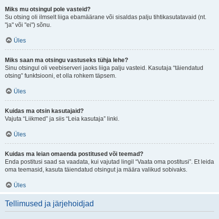
Miks mu otsingul pole vasteid?
Su otsing oli ilmselt liiga ebamäärane või sisaldas palju tihtikasutatavaid (nt.
"ja" või "ei") sõnu.
Üles
Miks saan ma otsingu vastuseks tühja lehe?
Sinu otsingul oli veebiserveri jaoks liiga palju vasteid. Kasutaja “täiendatud
otsing” funktsiooni, et olla rohkem täpsem.
Üles
Kuidas ma otsin kasutajaid?
Vajuta “Liikmed” ja siis “Leia kasutaja” linki.
Üles
Kuidas ma leian omaenda postitused või teemad?
Enda postitusi saad sa vaadata, kui vajutad lingil “Vaata oma postitusi”. Et leida
oma teemasid, kasuta täiendatud otsingut ja määra valikud sobivaks.
Üles
Tellimused ja järjehoidjad