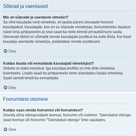
Sõbrad ja vaenlased
Mis on sõprade ja vaenlaste nimekiri?
Sa võid kasutada neid nimekirju, et saada parem ülevaade foorumi
kasutajatest. Kasutajate, kes on su sõprade nimekirjas, foorumiloleku staatust
näed oma juhtpaneelis ja seal saad ka neile kiiresti privaatsõnumi saata.
Olenevalt stiilist on võimalik nende kasutajate postitusi ka esile tõsta. Kui lisad
kasutaja vaenlaste nimekirja, peidetakse nende postitused.
Üles
Kuidas lisada või eemaldada kasutajaid nimekirjast?
Selleks on kaks moodust. Iga kasutaja profiilis on link ühte nimekirja
lisamiseks. Lisaks saad ka juhtpaneelis nime sisestades lisada nimekirja.
Saad samalt lehelt ka eemaldada.
Üles
Foorumitest otsimine
Kuidas saan otsida foorumist või foorumitest?
Sisesta sõna otsinguväljale teemas, foorumis või esilehel. Täiendatud otsingu
saad teemas või foorumis "Täiendatud otsingu" linki vajutades.
Üles