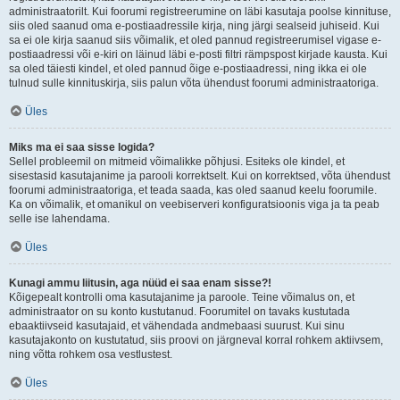
administraatorilt. Kui foorumi registreerumine on läbi kasutaja poolse kinnituse,
siis oled saanud oma e-postiaadressile kirja, ning järgi sealseid juhiseid. Kui
sa ei ole kirja saanud siis võimalik, et oled pannud registreerumisel vigase e-
postiaadressi või e-kiri on läinud läbi e-posti filtri rämpspost kirjade kausta. Kui
sa oled täiesti kindel, et oled pannud õige e-postiaadressi, ning ikka ei ole
tulnud sulle kinnituskirja, siis palun võta ühendust foorumi administraatoriga.
Üles
Miks ma ei saa sisse logida?
Sellel probleemil on mitmeid võimalikke põhjusi. Esiteks ole kindel, et
sisestasid kasutajanime ja parooli korrektselt. Kui on korrektsed, võta ühendust
foorumi administraatoriga, et teada saada, kas oled saanud keelu foorumile.
Ka on võimalik, et omanikul on veebiserveri konfiguratsioonis viga ja ta peab
selle ise lahendama.
Üles
Kunagi ammu liitusin, aga nüüd ei saa enam sisse?!
Kõigepealt kontrolli oma kasutajanime ja paroole. Teine võimalus on, et
administraator on su konto kustutanud. Foorumitel on tavaks kustutada
ebaaktiivseid kasutajaid, et vähendada andmebaasi suurust. Kui sinu
kasutajakonto on kustutatud, siis proovi on järgneval korral rohkem aktiivsem,
ning võtta rohkem osa vestlustest.
Üles