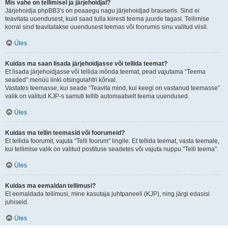
Mis vahe on tellimisel ja järjehoidjal?
Järjehoidja phpBB3's on peaaegu nagu järjehoidjad brauseris. Sind ei
teavitata uuendusest, kuid saad tulla kiiresti teema juurde tagasi. Tellimise
korral sind teavitatakse uuendusest teemas või foorumis sinu valitud viisil.
Üles
Kuidas ma saan lisada järjehoidjasse või tellida teemat?
Et lisada järjehoidjasse või tellida mõnda teemat, pead vajutama “Teema
seaded” menüü linki otsingulahtri kõrval.
Vastates teemasse, kui seade “Teavita mind, kui keegi on vastanud teemasse”
valik on valitud KJP-s samuti tellib automaatselt teema uuendused.
Üles
Kuidas ma tellin teemasid või foorumeid?
Et tellida foorumit, vajuta "Telli foorum" lingile. Et tellida teemat, vasta teemale,
kui tellimise valik on valitud postituse seadetes või vajuta nuppu "Telli teema".
Üles
Kuidas ma eemaldan tellimusi?
Et eemaldada tellimusi, mine kasutaja juhtpaneeli (KJP), ning järgi edasisi
juhiseid.
Üles