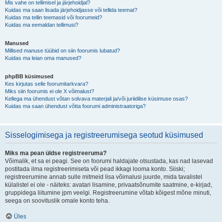
Mis vahe on tellimisel ja järjehoidjal?
Kuidas ma saan lisada järjehoidjasse või tellida teemat?
Kuidas ma tellin teemasid või foorumeid?
Kuidas ma eemaldan tellimusi?
Manused
Millised manuse tüübid on siin foorumis lubatud?
Kuidas ma leian oma manused?
phpBB küsimused
Kes kirjutas selle foorumitarkvara?
Miks siin foorumis ei ole X võimalust?
Kellega ma ühendust võtan solvava materjali ja/või juriidilise küsimuse osas?
Kuidas ma saan ühendust võtta foorumi administraatoriga?
Sisselogimisega ja registreerumisega seotud küsimused
Miks ma pean üldse registreeruma?
Võimalik, et sa ei peagi. See on foorumi haldajate otsustada, kas nad lasevad
postitada ilma registreerimiseta või pead ikkagi looma konto. Siiski;
registreerumine annab sulle mitmeid lisa võimalusi juurde, mida tavalistel
külalistel ei ole - näiteks: avatari lisamine, privaatsõnumite saatmine, e-kirjad,
gruppidega liitumine jpm veelgi. Registreerumine võtab kõigest mõne minuti,
seega on soovituslik omale konto teha.
Üles