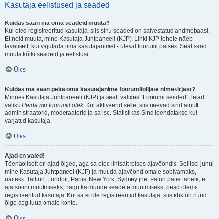
Kasutaja eelistused ja seaded
Kuidas saan ma oma seadeid muuta?
Kui oled registreeritud kasutaja, siis sinu seaded on salvestatud andmebaasi.
Et neid muuta, mine Kasutaja Juhtpaneeli (KJP); Linki KJP lehele näeb
tavaliselt, kui vajutada oma kasutajanimel - üleval foorumi päises. Seal saad
muuta kõiki seadeid ja eelistusi.
Üles
Kuidas ma saan peita oma kasutajanime foorumilolijate nimekirjast?
Minnes Kasutaja Juhtpaneeli (KJP) ja sealt valides “Foorumi seaded”, leiad
valiku
Peida mu foorumil olek
. Kui aktiveerid selle, siis näevad sind ainult
administraatorid, moderaatorid ja sa ise. Statistikas Sind loendatakse kui
varjatud kasutaja.
Üles
Ajad on valed!
Tõenäoliselt on ajad õiged, aga sa oled lihtsalt teises ajavööndis. Sellisel juhul
mine Kasutaja Juhtpaneel (KJP) ja muuda ajavöönd omale sobivamaks,
näiteks: Tallinn, London, Pariis, New York, Sydney jne. Palun pane tähele, et
ajatsooni muutmiseks, nagu ka muude seadete muutmiseks, pead olema
registreeritud kasutaja. Kui sa ei ole registreeritud kasutaja, siis ehk on nüüd
õige aeg luua omale konto.
Üles