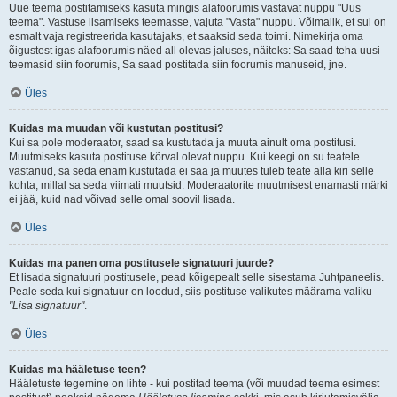
Uue teema postitamiseks kasuta mingis alafoorumis vastavat nuppu "Uus
teema". Vastuse lisamiseks teemasse, vajuta "Vasta" nuppu. Võimalik, et sul on
esmalt vaja registreerida kasutajaks, et saaksid seda toimi. Nimekirja oma
õigustest igas alafoorumis näed all olevas jaluses, näiteks: Sa saad teha uusi
teemasid siin foorumis, Sa saad postitada siin foorumis manuseid, jne.
Üles
Kuidas ma muudan või kustutan postitusi?
Kui sa pole moderaator, saad sa kustutada ja muuta ainult oma postitusi.
Muutmiseks kasuta postituse kõrval olevat nuppu. Kui keegi on su teatele
vastanud, sa seda enam kustutada ei saa ja muutes tuleb teate alla kiri selle
kohta, millal sa seda viimati muutsid. Moderaatorite muutmisest enamasti märki
ei jää, kuid nad võivad selle omal soovil lisada.
Üles
Kuidas ma panen oma postitusele signatuuri juurde?
Et lisada signatuuri postitusele, pead kõigepealt selle sisestama Juhtpaneelis.
Peale seda kui signatuur on loodud, siis postituse valikutes määrama valiku
"Lisa signatuur"
.
Üles
Kuidas ma hääletuse teen?
Hääletuste tegemine on lihte - kui postitad teema (või muudad teema esimest