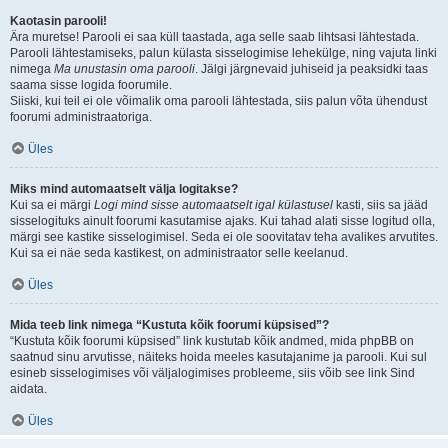
Kaotasin parooli!
Ära muretse! Parooli ei saa küll taastada, aga selle saab lihtsasi lähtestada.
Parooli lähtestamiseks, palun külasta sisselogimise lehekülge, ning vajuta linki
nimega
Ma unustasin oma parooli
. Jälgi järgnevaid juhiseid ja peaksidki taas
saama sisse logida foorumile.
Siiski, kui teil ei ole võimalik oma parooli lähtestada, siis palun võta ühendust
foorumi administraatoriga.
Üles
Miks mind automaatselt välja logitakse?
Kui sa ei märgi
Logi mind sisse automaatselt igal külastusel
kasti, siis sa jääd
sisselogituks ainult foorumi kasutamise ajaks. Kui tahad alati sisse logitud olla,
märgi see kastike sisselogimisel. Seda ei ole soovitatav teha avalikes arvutites.
Kui sa ei näe seda kastikest, on administraator selle keelanud.
Üles
Mida teeb link nimega “Kustuta kõik foorumi küpsised”?
“Kustuta kõik foorumi küpsised” link kustutab kõik andmed, mida phpBB on
saatnud sinu arvutisse, näiteks hoida meeles kasutajanime ja parooli. Kui sul
esineb sisselogimises või väljalogimises probleeme, siis võib see link Sind
aidata.
Üles