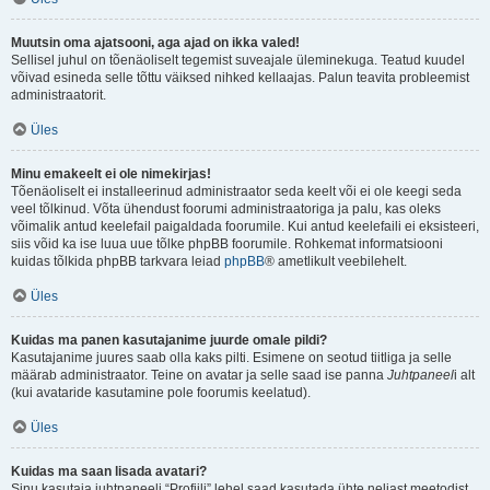
Muutsin oma ajatsooni, aga ajad on ikka valed!
Sellisel juhul on tõenäoliselt tegemist suveajale üleminekuga. Teatud kuudel
võivad esineda selle tõttu väiksed nihked kellaajas. Palun teavita probleemist
administraatorit.
Üles
Minu emakeelt ei ole nimekirjas!
Tõenäoliselt ei installeerinud administraator seda keelt või ei ole keegi seda
veel tõlkinud. Võta ühendust foorumi administraatoriga ja palu, kas oleks
võimalik antud keelefail paigaldada foorumile. Kui antud keelefaili ei eksisteeri,
siis võid ka ise luua uue tõlke phpBB foorumile. Rohkemat informatsiooni
kuidas tõlkida phpBB tarkvara leiad
phpBB
® ametlikult veebilehelt.
Üles
Kuidas ma panen kasutajanime juurde omale pildi?
Kasutajanime juures saab olla kaks pilti. Esimene on seotud tiitliga ja selle
määrab administraator. Teine on avatar ja selle saad ise panna
Juhtpaneel
i alt
(kui avataride kasutamine pole foorumis keelatud).
Üles
Kuidas ma saan lisada avatari?
Sinu kasutaja juhtpaneeli “Profiili” lehel saad kasutada ühte neljast meetodist,