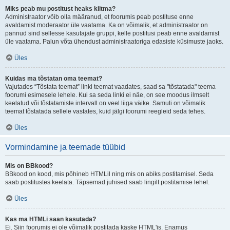
Miks peab mu postitust heaks kiitma?
Administraator võib olla määranud, et foorumis peab postituse enne
avaldamist moderaator üle vaatama. Ka on võimalik, et administraator on
pannud sind sellesse kasutajate gruppi, kelle postitusi peab enne avaldamist
üle vaatama. Palun võta ühendust administraatoriga edasiste küsimuste jaoks.
Üles
Kuidas ma tõstatan oma teemat?
Vajutades “Tõstata teemat” linki teemat vaadates, saad sa "tõstatada" teema
foorumi esimesele lehele. Kui sa seda linki ei näe, on see moodus ilmselt
keelatud või tõstatamiste intervall on veel liiga väike. Samuti on võimalik
teemat tõstatada sellele vastates, kuid jälgi foorumi reegleid seda tehes.
Üles
Vormindamine ja teemade tüübid
Mis on BBkood?
BBkood on kood, mis põhineb HTMLil ning mis on abiks postitamisel. Seda
saab postitustes keelata. Täpsemad juhised saab lingilt postitamise lehel.
Üles
Kas ma HTMLi saan kasutada?
Ei. Siin foorumis ei ole võimalik postitada käske HTML'is. Enamus