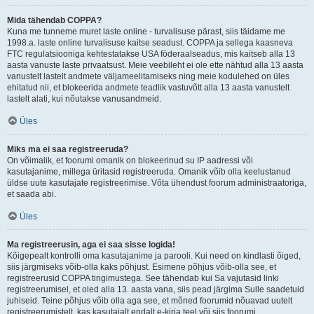
Mida tähendab COPPA?
Kuna me tunneme muret laste online - turvalisuse pärast, siis täidame me
1998.a. laste online turvalisuse kaitse seadust. COPPA ja sellega kaasneva
FTC regulatsiooniga kehtestatakse USA föderaalseadus, mis kaitseb alla 13
aasta vanuste laste privaatsust. Meie veebileht ei ole ette nähtud alla 13 aasta
vanustelt lastelt andmete väljameelitamiseks ning meie kodulehed on üles
ehitatud nii, et blokeerida andmete teadlik vastuvõtt alla 13 aasta vanustelt
lastelt alati, kui nõutakse vanusandmeid.
Üles
Miks ma ei saa registreeruda?
On võimalik, et foorumi omanik on blokeerinud su IP aadressi või
kasutajanime, millega üritasid registreeruda. Omanik võib olla keelustanud
üldse uute kasutajate registreerimise. Võta ühendust foorum administraatoriga,
et saada abi.
Üles
Ma registreerusin, aga ei saa sisse logida!
Kõigepealt kontrolli oma kasutajanime ja parooli. Kui need on kindlasti õiged,
siis järgmiseks võib-olla kaks põhjust. Esimene põhjus võib-olla see, et
registreerusid COPPA tingimustega. See tähendab kui Sa vajutasid linki
registreerumisel, et oled alla 13. aasta vana, siis pead järgima Sulle saadetuid
juhiseid. Teine põhjus võib olla aga see, et mõned foorumid nõuavad uutelt
registreerumistelt, kas kasutajalt endalt e-kirja teel või siis foorumi