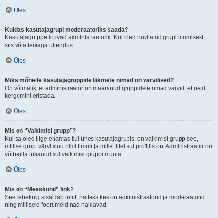
Üles
Kuidas kasutajagrupi moderaatoriks saada?
Kasutajagruppe loovad administraatorid. Kui oled huvitatud grupi loomisest,
siis võta temaga ühendust.
Üles
Miks mõnede kasutajagruppide liikmete nimed on värvilised?
On võimalik, et administraator on määranud gruppidele omad värvid, et neid
kergemini eristada.
Üles
Mis on “Vaikimisi grupp”?
Kui sa oled liige enamas kui ühes kasutajagrupis, on vaikimisi grupp see,
millise grupi värvi sinu nimi ilmub ja mille tiitel sul profiilis on. Administraator on
võib-olla lubanud sul vaikimisi gruppi muuta.
Üles
Mis on “Meeskond” link?
See lehekülg sisaldab infot, näiteks kes on administraatorid ja moderaatorid
ning milliseid foorumeid nad haldavad.