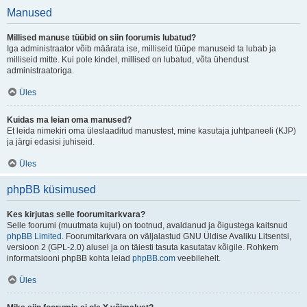
Manused
Millised manuse tüübid on siin foorumis lubatud?
Iga administraator võib määrata ise, milliseid tüüpe manuseid ta lubab ja
milliseid mitte. Kui pole kindel, millised on lubatud, võta ühendust
administraatoriga.
Üles
Kuidas ma leian oma manused?
Et leida nimekiri oma üleslaaditud manustest, mine kasutaja juhtpaneeli (KJP)
ja järgi edasisi juhiseid.
Üles
phpBB küsimused
Kes kirjutas selle foorumitarkvara?
Selle foorumi (muutmata kujul) on tootnud, avaldanud ja õigustega kaitsnud
phpBB Limited
. Foorumitarkvara on väljalastud GNU Üldise Avaliku Litsentsi,
versioon 2 (GPL-2.0) alusel ja on täiesti tasuta kasutatav kõigile. Rohkem
informatsiooni phpBB kohta leiad
phpBB.com
veebilehelt.
Üles