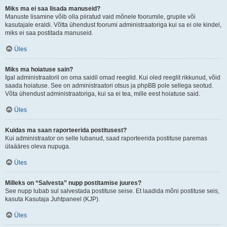
Miks ma ei saa lisada manuseid?
Manuste lisamine võib olla piiratud vaid mõnele foorumile, grupile või
kasutajale eraldi. Võtta ühendust foorumi administraatoriga kui sa ei ole kindel,
miks ei saa postitada manuseid.
Üles
Miks ma hoiatuse sain?
Igal administraatoril on oma saidil omad reeglid. Kui oled reeglit rikkunud, võid
saada hoiatuse. See on administraatori otsus ja phpBB pole sellega seotud.
Võta ühendust administraatoriga, kui sa ei tea, mille eest hoiatuse said.
Üles
Kuidas ma saan raporteerida postitusest?
Kui administraator on selle lubanud, saad raporteerida postituse paremas
ülaääres oleva nupuga.
Üles
Milleks on “Salvesta” nupp postitamise juures?
See nupp lubab sul salvestada postituse seise. Et laadida mõni postituse seis,
kasuta Kasutaja Juhtpaneel (KJP).
Üles