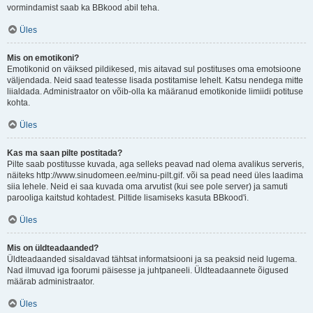
vormindamist saab ka BBkood abil teha.
Üles
Mis on emotikoni?
Emotikonid on väiksed pildikesed, mis aitavad sul postituses oma emotsioone
väljendada. Neid saad teatesse lisada postitamise lehelt. Katsu nendega mitte
liialdada. Administraator on võib-olla ka määranud emotikonide limiidi potituse
kohta.
Üles
Kas ma saan pilte postitada?
Pilte saab postitusse kuvada, aga selleks peavad nad olema avalikus serveris,
näiteks http://www.sinudomeen.ee/minu-pilt.gif. või sa pead need üles laadima
siia lehele. Neid ei saa kuvada oma arvutist (kui see pole server) ja samuti
parooliga kaitstud kohtadest. Piltide lisamiseks kasuta BBkood'i.
Üles
Mis on üldteadaanded?
Üldteadaanded sisaldavad tähtsat informatsiooni ja sa peaksid neid lugema.
Nad ilmuvad iga foorumi päisesse ja juhtpaneeli. Üldteadaannete õigused
määrab administraator.
Üles