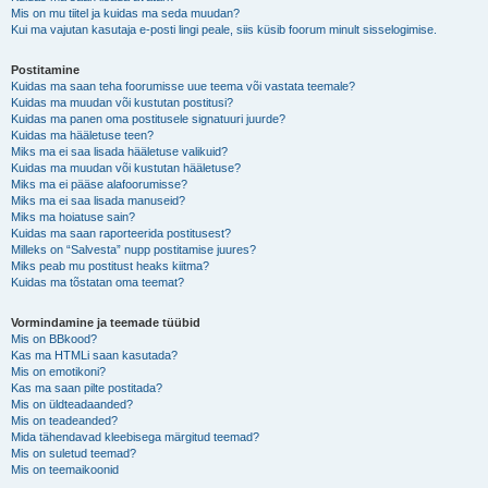
Mis on mu tiitel ja kuidas ma seda muudan?
Kui ma vajutan kasutaja e-posti lingi peale, siis küsib foorum minult sisselogimise.
Postitamine
Kuidas ma saan teha foorumisse uue teema või vastata teemale?
Kuidas ma muudan või kustutan postitusi?
Kuidas ma panen oma postitusele signatuuri juurde?
Kuidas ma hääletuse teen?
Miks ma ei saa lisada hääletuse valikuid?
Kuidas ma muudan või kustutan hääletuse?
Miks ma ei pääse alafoorumisse?
Miks ma ei saa lisada manuseid?
Miks ma hoiatuse sain?
Kuidas ma saan raporteerida postitusest?
Milleks on “Salvesta” nupp postitamise juures?
Miks peab mu postitust heaks kiitma?
Kuidas ma tõstatan oma teemat?
Vormindamine ja teemade tüübid
Mis on BBkood?
Kas ma HTMLi saan kasutada?
Mis on emotikoni?
Kas ma saan pilte postitada?
Mis on üldteadaanded?
Mis on teadeanded?
Mida tähendavad kleebisega märgitud teemad?
Mis on suletud teemad?
Mis on teemaikoonid