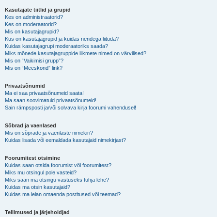
Kasutajate tiitlid ja grupid
Kes on administraatorid?
Kes on moderaatorid?
Mis on kasutajagrupid?
Kus on kasutajagrupid ja kuidas nendega liituda?
Kuidas kasutajagrupi moderaatoriks saada?
Miks mõnede kasutajagruppide liikmete nimed on värvilised?
Mis on “Vaikimisi grupp”?
Mis on “Meeskond” link?
Privaatsõnumid
Ma ei saa privaatsõnumeid saata!
Ma saan soovimatuid privaatsõnumeid!
Sain rämpsposti ja/või solvava kirja foorumi vahendusel!
Sõbrad ja vaenlased
Mis on sõprade ja vaenlaste nimekiri?
Kuidas lisada või eemaldada kasutajaid nimekirjast?
Foorumitest otsimine
Kuidas saan otsida foorumist või foorumitest?
Miks mu otsingul pole vasteid?
Miks saan ma otsingu vastuseks tühja lehe?
Kuidas ma otsin kasutajaid?
Kuidas ma leian omaenda postitused või teemad?
Tellimused ja järjehoidjad