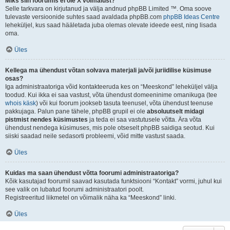
Miks siin foorumis ei ole X võimalust?
Selle tarkvara on kirjutanud ja välja andnud phpBB Limited ™. Oma soove
tulevaste versioonide suhtes saad avaldada phpBB.com
phpBB Ideas Centre
leheküljel, kus saad hääletada juba olemas olevate ideede eest, ning lisada
oma.
Üles
Kellega ma ühendust võtan solvava materjali ja/või juriidilise küsimuse
osas?
Iga administraatoriga võid kontakteeruda kes on “Meeskond” leheküljel välja
toodud. Kui ikka ei saa vastust, võta ühendust domeeninime omanikuga (tee
whois käsk
) või kui foorum jookseb tasuta teenusel, võta ühendust teenuse
pakkujaga. Palun pane tähele, phpBB grupil ei ole
absoluutselt midagi
pistmist nendes küsimustes
ja teda ei saa vastutusele võtta. Ära võta
ühendust nendega küsimuses, mis pole otseselt phpBB saidiga seotud. Kui
siiski saadad neile sedasorti probleemi, võid mitte vastust saada.
Üles
Kuidas ma saan ühendust võtta foorumi administraatoriga?
Kõik kasutajad foorumil saavad kasutada funktsiooni “Kontakt” vormi, juhul kui
see valik on lubatud foorumi administraatori poolt.
Registreeritud liikmetel on võimalik näha ka “Meeskond” linki.
Üles