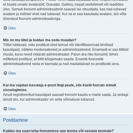
et lisada omale avataripilt: Gravatar, Gallery, mujalt veebilehelt või laadides
üles. Samuti foorumi administraatorid saavad ise otsustada, kas nad lubavad
avatare ja millisel viisil nad lubavad. Kui sa ei saa kasutada avatare, siis võta
ühendust foorumi administraatoriga..
Üles
Mis on mu tiitel ja kuidas ma seda muudan?
Tiitlid näitavad, mitu postitust oled teinud või identfitseerivad kindlaid
kasutajaid, näiteks moderaatoreid ja administraatoreid. Enamasti ei saa tiitleid
muuta, kuna need määrab administraator. Palun ära riku foorumit, tehes
mõttetuid postitusi, et tiitlit kõrgemaks saada. Enamik foorumite
administraatoreid seda ei kannata ja nad madaldavad su postituste arvu.
Üles
Kui ma vajutan kasutaja e-posti lingi peale, siis küsib foorum minult
sisselogimise.
Ainult registreeritud kasutajad saavad foorumi kaudu e-maile saata. Ja sedagi
ainult siis, kui administraator on selle võimaluse lubanud.
Üles
Postitamine
Kuidas ma saan teha foorumisse uue teema või vastata teemale?