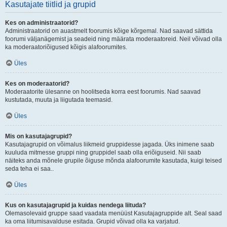
Kasutajate tiitlid ja grupid
Kes on administraatorid?
Administraatorid on auastmelt foorumis kõige kõrgemal. Nad saavad sättida
foorumi väljanägemist ja seadeid ning määrata moderaatoreid. Neil võivad olla
ka moderaatoriõigused kõigis alafoorumites.
Üles
Kes on moderaatorid?
Moderaatorite ülesanne on hoolitseda korra eest foorumis. Nad saavad
kustutada, muuta ja liigutada teemasid.
Üles
Mis on kasutajagrupid?
Kasutajagrupid on võimalus liikmeid gruppidesse jagada. Üks inimene saab
kuuluda mitmesse gruppi ning gruppidel saab olla eriõiguseid. Nii saab
näiteks anda mõnele grupile õiguse mõnda alafoorumite kasutada, kuigi teised
seda teha ei saa..
Üles
Kus on kasutajagrupid ja kuidas nendega liituda?
Olemasolevaid gruppe saad vaadata menüüst Kasutajagruppide alt. Seal saad
ka oma liitumisavalduse esitada. Grupid võivad olla ka varjatud.