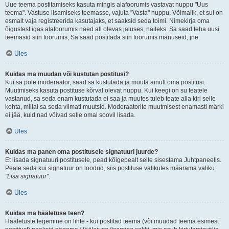
Uue teema postitamiseks kasuta mingis alafoorumis vastavat nuppu "Uus
teema". Vastuse lisamiseks teemasse, vajuta "Vasta" nuppu. Võimalik, et sul on
esmalt vaja registreerida kasutajaks, et saaksid seda toimi. Nimekirja oma
õigustest igas alafoorumis näed all olevas jaluses, näiteks: Sa saad teha uusi
teemasid siin foorumis, Sa saad postitada siin foorumis manuseid, jne.
Üles
Kuidas ma muudan või kustutan postitusi?
Kui sa pole moderaator, saad sa kustutada ja muuta ainult oma postitusi.
Muutmiseks kasuta postituse kõrval olevat nuppu. Kui keegi on su teatele
vastanud, sa seda enam kustutada ei saa ja muutes tuleb teate alla kiri selle
kohta, millal sa seda viimati muutsid. Moderaatorite muutmisest enamasti märki
ei jää, kuid nad võivad selle omal soovil lisada.
Üles
Kuidas ma panen oma postitusele signatuuri juurde?
Et lisada signatuuri postitusele, pead kõigepealt selle sisestama Juhtpaneelis.
Peale seda kui signatuur on loodud, siis postituse valikutes määrama valiku
"Lisa signatuur"
.
Üles
Kuidas ma hääletuse teen?
Hääletuste tegemine on lihte - kui postitad teema (või muudad teema esimest