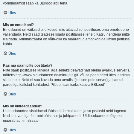
vormindamist saab ka BBkood abil teha.
Üles
Mis on emotikoni?
Emotikonid on väiksed pildikesed, mis aitavad sul postituses oma emotsioone
väljendada. Neid saad teatesse lisada postitamise lehelt. Katsu nendega mitte
liialdada. Administraator on võib-olla ka määranud emotikonide limiidi potituse
kohta.
Üles
Kas ma saan pilte postitada?
Pilte saab postitusse kuvada, aga selleks peavad nad olema avalikus serveris,
näiteks http://www.sinudomeen.ee/minu-pilt.gif. või sa pead need üles laadima
siia lehele. Neid ei saa kuvada oma arvutist (kui see pole server) ja samuti
parooliga kaitstud kohtadest. Piltide lisamiseks kasuta BBkood'i.
Üles
Mis on üldteadaanded?
Üldteadaanded sisaldavad tähtsat informatsiooni ja sa peaksid neid lugema.
Nad ilmuvad iga foorumi päisesse ja juhtpaneeli. Üldteadaannete õigused
määrab administraator.
Üles