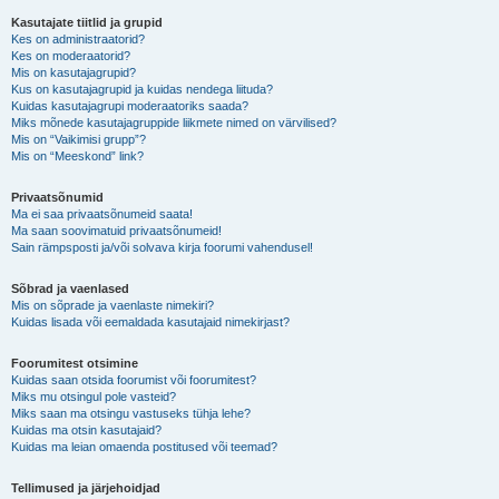
Kasutajate tiitlid ja grupid
Kes on administraatorid?
Kes on moderaatorid?
Mis on kasutajagrupid?
Kus on kasutajagrupid ja kuidas nendega liituda?
Kuidas kasutajagrupi moderaatoriks saada?
Miks mõnede kasutajagruppide liikmete nimed on värvilised?
Mis on “Vaikimisi grupp”?
Mis on “Meeskond” link?
Privaatsõnumid
Ma ei saa privaatsõnumeid saata!
Ma saan soovimatuid privaatsõnumeid!
Sain rämpsposti ja/või solvava kirja foorumi vahendusel!
Sõbrad ja vaenlased
Mis on sõprade ja vaenlaste nimekiri?
Kuidas lisada või eemaldada kasutajaid nimekirjast?
Foorumitest otsimine
Kuidas saan otsida foorumist või foorumitest?
Miks mu otsingul pole vasteid?
Miks saan ma otsingu vastuseks tühja lehe?
Kuidas ma otsin kasutajaid?
Kuidas ma leian omaenda postitused või teemad?
Tellimused ja järjehoidjad