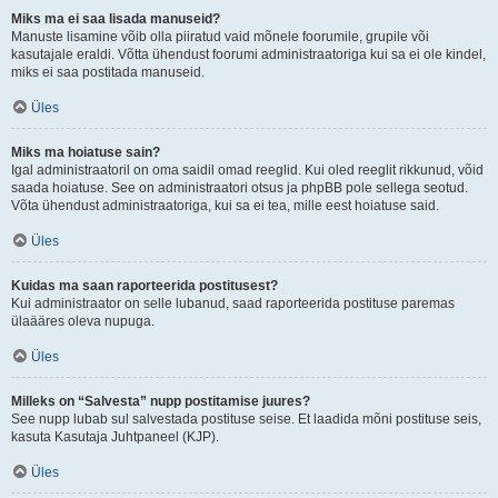
Miks ma ei saa lisada manuseid?
Manuste lisamine võib olla piiratud vaid mõnele foorumile, grupile või
kasutajale eraldi. Võtta ühendust foorumi administraatoriga kui sa ei ole kindel,
miks ei saa postitada manuseid.
Üles
Miks ma hoiatuse sain?
Igal administraatoril on oma saidil omad reeglid. Kui oled reeglit rikkunud, võid
saada hoiatuse. See on administraatori otsus ja phpBB pole sellega seotud.
Võta ühendust administraatoriga, kui sa ei tea, mille eest hoiatuse said.
Üles
Kuidas ma saan raporteerida postitusest?
Kui administraator on selle lubanud, saad raporteerida postituse paremas
ülaääres oleva nupuga.
Üles
Milleks on “Salvesta” nupp postitamise juures?
See nupp lubab sul salvestada postituse seise. Et laadida mõni postituse seis,
kasuta Kasutaja Juhtpaneel (KJP).
Üles