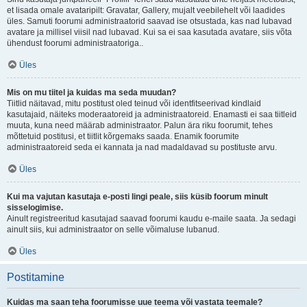
et lisada omale avataripilt: Gravatar, Gallery, mujalt veebilehelt või laadides
üles. Samuti foorumi administraatorid saavad ise otsustada, kas nad lubavad
avatare ja millisel viisil nad lubavad. Kui sa ei saa kasutada avatare, siis võta
ühendust foorumi administraatoriga..
Üles
Mis on mu tiitel ja kuidas ma seda muudan?
Tiitlid näitavad, mitu postitust oled teinud või identfitseerivad kindlaid
kasutajaid, näiteks moderaatoreid ja administraatoreid. Enamasti ei saa tiitleid
muuta, kuna need määrab administraator. Palun ära riku foorumit, tehes
mõttetuid postitusi, et tiitlit kõrgemaks saada. Enamik foorumite
administraatoreid seda ei kannata ja nad madaldavad su postituste arvu.
Üles
Kui ma vajutan kasutaja e-posti lingi peale, siis küsib foorum minult
sisselogimise.
Ainult registreeritud kasutajad saavad foorumi kaudu e-maile saata. Ja sedagi
ainult siis, kui administraator on selle võimaluse lubanud.
Üles
Postitamine
Kuidas ma saan teha foorumisse uue teema või vastata teemale?