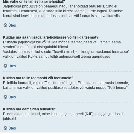
Mis vahe on tellimisel ja järjehoidjal?
Järjehoidja phpBB3's on peaaegu nagu järjehoidjad brauseris. Sind ei
teavitata uuendusest, kuid saad tulla kiiresti teema juurde tagasi. Tellimise
korral sind teavitatakse uuendusest teemas või foorumis sinu valitud viisil.
Üles
Kuidas ma saan lisada järjehoidjasse või tellida teemat?
Et lisada järjehoidjasse või tellida mõnda teemat, pead vajutama “Teema
seaded” menüü linki otsingulahtri kõrval.
Vastates teemasse, kui seade “Teavita mind, kui keegi on vastanud teemasse”
valik on valitud KJP-s samuti tellib automaatselt teema uuendused.
Üles
Kuidas ma tellin teemasid või foorumeid?
Et tellida foorumit, vajuta "Telli foorum" lingile. Et tellida teemat, vasta teemale,
kui tellimise valik on valitud postituse seadetes või vajuta nuppu "Telli teema".
Üles
Kuidas ma eemaldan tellimusi?
Et eemaldada tellimusi, mine kasutaja juhtpaneeli (KJP), ning järgi edasisi
juhiseid.
Üles