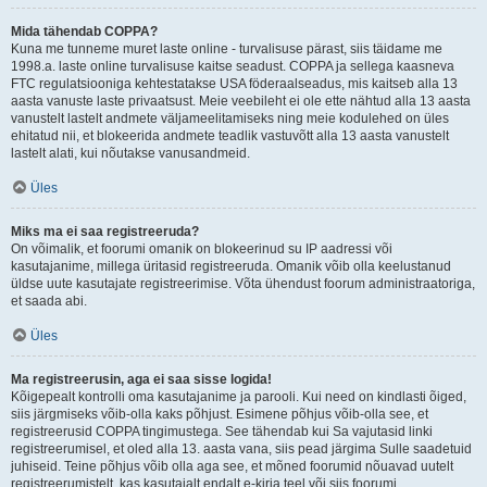
Mida tähendab COPPA?
Kuna me tunneme muret laste online - turvalisuse pärast, siis täidame me
1998.a. laste online turvalisuse kaitse seadust. COPPA ja sellega kaasneva
FTC regulatsiooniga kehtestatakse USA föderaalseadus, mis kaitseb alla 13
aasta vanuste laste privaatsust. Meie veebileht ei ole ette nähtud alla 13 aasta
vanustelt lastelt andmete väljameelitamiseks ning meie kodulehed on üles
ehitatud nii, et blokeerida andmete teadlik vastuvõtt alla 13 aasta vanustelt
lastelt alati, kui nõutakse vanusandmeid.
Üles
Miks ma ei saa registreeruda?
On võimalik, et foorumi omanik on blokeerinud su IP aadressi või
kasutajanime, millega üritasid registreeruda. Omanik võib olla keelustanud
üldse uute kasutajate registreerimise. Võta ühendust foorum administraatoriga,
et saada abi.
Üles
Ma registreerusin, aga ei saa sisse logida!
Kõigepealt kontrolli oma kasutajanime ja parooli. Kui need on kindlasti õiged,
siis järgmiseks võib-olla kaks põhjust. Esimene põhjus võib-olla see, et
registreerusid COPPA tingimustega. See tähendab kui Sa vajutasid linki
registreerumisel, et oled alla 13. aasta vana, siis pead järgima Sulle saadetuid
juhiseid. Teine põhjus võib olla aga see, et mõned foorumid nõuavad uutelt
registreerumistelt, kas kasutajalt endalt e-kirja teel või siis foorumi