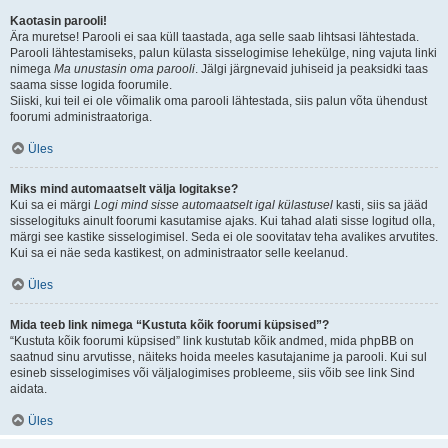
Kaotasin parooli!
Ära muretse! Parooli ei saa küll taastada, aga selle saab lihtsasi lähtestada.
Parooli lähtestamiseks, palun külasta sisselogimise lehekülge, ning vajuta linki
nimega
Ma unustasin oma parooli
. Jälgi järgnevaid juhiseid ja peaksidki taas
saama sisse logida foorumile.
Siiski, kui teil ei ole võimalik oma parooli lähtestada, siis palun võta ühendust
foorumi administraatoriga.
Üles
Miks mind automaatselt välja logitakse?
Kui sa ei märgi
Logi mind sisse automaatselt igal külastusel
kasti, siis sa jääd
sisselogituks ainult foorumi kasutamise ajaks. Kui tahad alati sisse logitud olla,
märgi see kastike sisselogimisel. Seda ei ole soovitatav teha avalikes arvutites.
Kui sa ei näe seda kastikest, on administraator selle keelanud.
Üles
Mida teeb link nimega “Kustuta kõik foorumi küpsised”?
“Kustuta kõik foorumi küpsised” link kustutab kõik andmed, mida phpBB on
saatnud sinu arvutisse, näiteks hoida meeles kasutajanime ja parooli. Kui sul
esineb sisselogimises või väljalogimises probleeme, siis võib see link Sind
aidata.
Üles