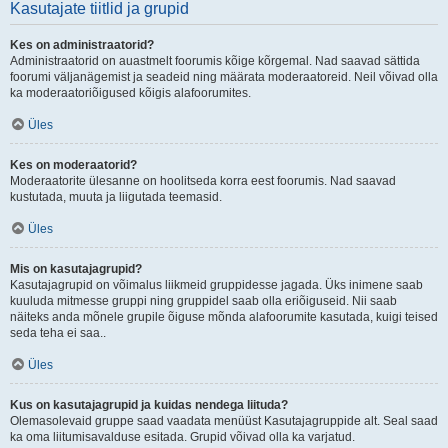
Kasutajate tiitlid ja grupid
Kes on administraatorid?
Administraatorid on auastmelt foorumis kõige kõrgemal. Nad saavad sättida
foorumi väljanägemist ja seadeid ning määrata moderaatoreid. Neil võivad olla
ka moderaatoriõigused kõigis alafoorumites.
Üles
Kes on moderaatorid?
Moderaatorite ülesanne on hoolitseda korra eest foorumis. Nad saavad
kustutada, muuta ja liigutada teemasid.
Üles
Mis on kasutajagrupid?
Kasutajagrupid on võimalus liikmeid gruppidesse jagada. Üks inimene saab
kuuluda mitmesse gruppi ning gruppidel saab olla eriõiguseid. Nii saab
näiteks anda mõnele grupile õiguse mõnda alafoorumite kasutada, kuigi teised
seda teha ei saa..
Üles
Kus on kasutajagrupid ja kuidas nendega liituda?
Olemasolevaid gruppe saad vaadata menüüst Kasutajagruppide alt. Seal saad
ka oma liitumisavalduse esitada. Grupid võivad olla ka varjatud.