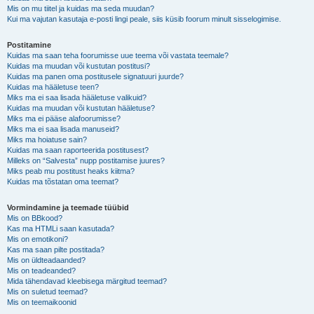
Mis on mu tiitel ja kuidas ma seda muudan?
Kui ma vajutan kasutaja e-posti lingi peale, siis küsib foorum minult sisselogimise.
Postitamine
Kuidas ma saan teha foorumisse uue teema või vastata teemale?
Kuidas ma muudan või kustutan postitusi?
Kuidas ma panen oma postitusele signatuuri juurde?
Kuidas ma hääletuse teen?
Miks ma ei saa lisada hääletuse valikuid?
Kuidas ma muudan või kustutan hääletuse?
Miks ma ei pääse alafoorumisse?
Miks ma ei saa lisada manuseid?
Miks ma hoiatuse sain?
Kuidas ma saan raporteerida postitusest?
Milleks on “Salvesta” nupp postitamise juures?
Miks peab mu postitust heaks kiitma?
Kuidas ma tõstatan oma teemat?
Vormindamine ja teemade tüübid
Mis on BBkood?
Kas ma HTMLi saan kasutada?
Mis on emotikoni?
Kas ma saan pilte postitada?
Mis on üldteadaanded?
Mis on teadeanded?
Mida tähendavad kleebisega märgitud teemad?
Mis on suletud teemad?
Mis on teemaikoonid