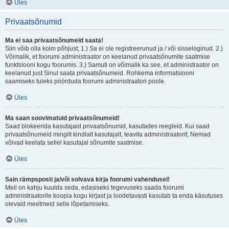
Üles
Privaatsõnumid
Ma ei saa privaatsõnumeid saata!
Siin võib olla kolm põhjust; 1.) Sa ei ole registreerunud ja / või sisseloginud. 2.)
Võimalik, et foorumi administraator on keelanud privaatsõnumite saatmise
funktsiooni kogu foorumis. 3.) Samuti on võimalik ka see, et administraator on
keelanud just Sinul saata privaatsõnumeid. Rohkema informatsiooni
saamiseks tuleks pöörduda foorumi administraatori poole.
Üles
Ma saan soovimatuid privaatsõnumeid!
Saad blokeerida kasutajaid privaatsõnumid, kasutades reegleid. Kui saad
privaatsõnumeid mingilt kindlalt kasutajalt, teavita administraatorit; Nemad
võivad keelata sellel kasutajal sõnumite saatmise.
Üles
Sain rämpsposti ja/või solvava kirja foorumi vahendusel!
Meil on kahju kuulda seda, edasiseks tegevuseks saada foorumi
administraatorile koopia kogu kirjast ja loodetavasti kasutab ta enda käsutuses
olevaid meetmeid selle lõpetamiseks.
Üles