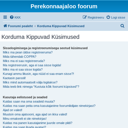
Perekonnaajaloo foorum
KKK
Registreeru
Logi sisse
O
Foorumi pealeht
Korduma Kippuvad Küsimused
t
Korduma Kippuvad Küsimused
s
i
Sisselogimisega ja registreerumisega seotud küsimused
Miks ma pean üldse registreeruma?
Mida tähendab COPPA?
Miks ma ei saa registreeruda?
Ma registreerusin, aga ei saa sisse logida!
Miks ma ei saa sisse logida?
Kunagi ammu liitusin, aga nüüd ei saa enam sisse?!
Kaotasin parooli!
Miks mind automaatselt välja logitakse?
Mida teeb link nimega “Kustuta kõik foorumi küpsised”?
Kasutaja eelistused ja seaded
Kuidas saan ma oma seadeid muuta?
Kuidas ma saan peita oma kasutajanime foorumilolijate nimekirjast?
Ajad on valed!
Muutsin oma ajatsooni, aga ajad on ikka valed!
Minu emakeelt ei ole nimekirjas!
Kuidas ma panen kasutajanime juurde omale pildi?
Kuidas ma saan lisada avatari?