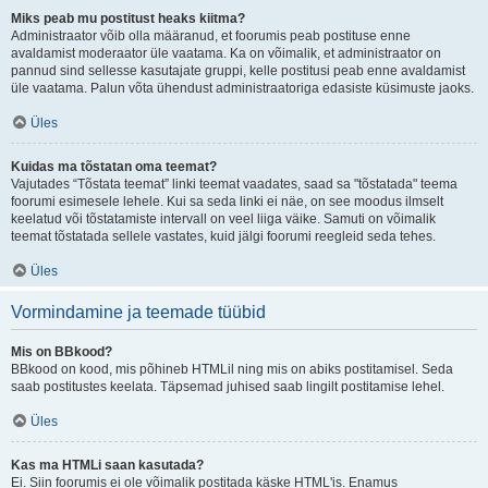
Miks peab mu postitust heaks kiitma?
Administraator võib olla määranud, et foorumis peab postituse enne
avaldamist moderaator üle vaatama. Ka on võimalik, et administraator on
pannud sind sellesse kasutajate gruppi, kelle postitusi peab enne avaldamist
üle vaatama. Palun võta ühendust administraatoriga edasiste küsimuste jaoks.
Üles
Kuidas ma tõstatan oma teemat?
Vajutades “Tõstata teemat” linki teemat vaadates, saad sa "tõstatada" teema
foorumi esimesele lehele. Kui sa seda linki ei näe, on see moodus ilmselt
keelatud või tõstatamiste intervall on veel liiga väike. Samuti on võimalik
teemat tõstatada sellele vastates, kuid jälgi foorumi reegleid seda tehes.
Üles
Vormindamine ja teemade tüübid
Mis on BBkood?
BBkood on kood, mis põhineb HTMLil ning mis on abiks postitamisel. Seda
saab postitustes keelata. Täpsemad juhised saab lingilt postitamise lehel.
Üles
Kas ma HTMLi saan kasutada?
Ei. Siin foorumis ei ole võimalik postitada käske HTML'is. Enamus