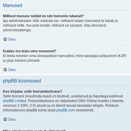
Manused
Millised manuse tüübid on siin foorumis lubatud?
Iga administraator võib määrata ise, milliseid tüüpe manuseid ta lubab ja
milliseid mitte. Kui pole kindel, millised on lubatud, võta ühendust
administraatoriga.
Üles
Kuidas ma leian oma manused?
Et leida nimekiri oma üleslaaditud manustest, mine kasutaja juhtpaneeli (KJP)
ja järgi edasisi juhiseid.
Üles
phpBB küsimused
Kes kirjutas selle foorumitarkvara?
Selle foorumi (muutmata kujul) on tootnud, avaldanud ja õigustega kaitsnud
phpBB Limited
. Foorumitarkvara on väljalastud GNU Üldise Avaliku Litsentsi,
versioon 2 (GPL-2.0) alusel ja on täiesti tasuta kasutatav kõigile. Rohkem
informatsiooni phpBB kohta leiad
phpBB.com
veebilehelt.
Üles