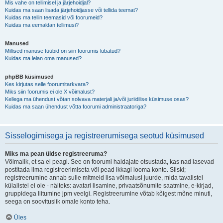
Mis vahe on tellimisel ja järjehoidjal?
Kuidas ma saan lisada järjehoidjasse või tellida teemat?
Kuidas ma tellin teemasid või foorumeid?
Kuidas ma eemaldan tellimusi?
Manused
Millised manuse tüübid on siin foorumis lubatud?
Kuidas ma leian oma manused?
phpBB küsimused
Kes kirjutas selle foorumitarkvara?
Miks siin foorumis ei ole X võimalust?
Kellega ma ühendust võtan solvava materjali ja/või juriidilise küsimuse osas?
Kuidas ma saan ühendust võtta foorumi administraatoriga?
Sisselogimisega ja registreerumisega seotud küsimused
Miks ma pean üldse registreeruma?
Võimalik, et sa ei peagi. See on foorumi haldajate otsustada, kas nad lasevad
postitada ilma registreerimiseta või pead ikkagi looma konto. Siiski;
registreerumine annab sulle mitmeid lisa võimalusi juurde, mida tavalistel
külalistel ei ole - näiteks: avatari lisamine, privaatsõnumite saatmine, e-kirjad,
gruppidega liitumine jpm veelgi. Registreerumine võtab kõigest mõne minuti,
seega on soovituslik omale konto teha.
Üles