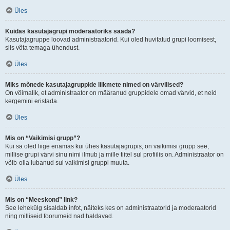
Üles
Kuidas kasutajagrupi moderaatoriks saada?
Kasutajagruppe loovad administraatorid. Kui oled huvitatud grupi loomisest,
siis võta temaga ühendust.
Üles
Miks mõnede kasutajagruppide liikmete nimed on värvilised?
On võimalik, et administraator on määranud gruppidele omad värvid, et neid
kergemini eristada.
Üles
Mis on “Vaikimisi grupp”?
Kui sa oled liige enamas kui ühes kasutajagrupis, on vaikimisi grupp see,
millise grupi värvi sinu nimi ilmub ja mille tiitel sul profiilis on. Administraator on
võib-olla lubanud sul vaikimisi gruppi muuta.
Üles
Mis on “Meeskond” link?
See lehekülg sisaldab infot, näiteks kes on administraatorid ja moderaatorid
ning milliseid foorumeid nad haldavad.