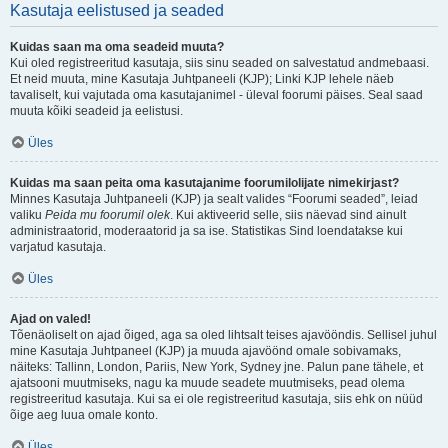
Kasutaja eelistused ja seaded
Kuidas saan ma oma seadeid muuta?
Kui oled registreeritud kasutaja, siis sinu seaded on salvestatud andmebaasi.
Et neid muuta, mine Kasutaja Juhtpaneeli (KJP); Linki KJP lehele näeb
tavaliselt, kui vajutada oma kasutajanimel - üleval foorumi päises. Seal saad
muuta kõiki seadeid ja eelistusi.
Üles
Kuidas ma saan peita oma kasutajanime foorumilolijate nimekirjast?
Minnes Kasutaja Juhtpaneeli (KJP) ja sealt valides “Foorumi seaded”, leiad
valiku
Peida mu foorumil olek
. Kui aktiveerid selle, siis näevad sind ainult
administraatorid, moderaatorid ja sa ise. Statistikas Sind loendatakse kui
varjatud kasutaja.
Üles
Ajad on valed!
Tõenäoliselt on ajad õiged, aga sa oled lihtsalt teises ajavööndis. Sellisel juhul
mine Kasutaja Juhtpaneel (KJP) ja muuda ajavöönd omale sobivamaks,
näiteks: Tallinn, London, Pariis, New York, Sydney jne. Palun pane tähele, et
ajatsooni muutmiseks, nagu ka muude seadete muutmiseks, pead olema
registreeritud kasutaja. Kui sa ei ole registreeritud kasutaja, siis ehk on nüüd
õige aeg luua omale konto.
Üles