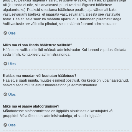
postitust) peaksid nägema
Hääletuse lisamine
sakki, mis asub kirjutamisvälja
all (kui seda ei näe, siis arvatavasti puuduvad sul õigused hääletuse
algatamiseks). Peaksid sisestama hääletuse pealkirja ja vähemalt kaks
vastusevarianti (selleks, et määrata vastusevarianti, sisesta see vastavale
reale. Hääletusele saab ka määrata ajalimiidi, 0 tähendab piiramatut aega.
Valikvastuste arv võib olla piiratud, selle määrab foorumi administraator.
Üles
Miks ma ei saa lisada hääletuse valikuid?
Hääletuse valikute limiidi määrab administraator. Kui tunned vajadust ületada
seda limiiti, kontakteeru administraatoriga.
Üles
Kuidas ma muudan või kustutan hääletuse?
Hääletusi saab muuta, muutes esimest postitust. Kui keegi on juba hääletanud,
saavad seda muuta ainult moderaatorid ja administraatorid.
Üles
Miks ma ei pääse alafoorumisse?
Mõndadesse alafoorumitesse on ligipääs ainult teatud kasutajatel või
gruppidel. Võta ühendust administraatoriga, et saada ligipääs.
Üles