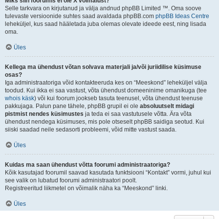
Miks siin foorumis ei ole X võimalust?
Selle tarkvara on kirjutanud ja välja andnud phpBB Limited ™. Oma soove
tulevaste versioonide suhtes saad avaldada phpBB.com
phpBB Ideas Centre
leheküljel, kus saad hääletada juba olemas olevate ideede eest, ning lisada
oma.
Üles
Kellega ma ühendust võtan solvava materjali ja/või juriidilise küsimuse
osas?
Iga administraatoriga võid kontakteeruda kes on “Meeskond” leheküljel välja
toodud. Kui ikka ei saa vastust, võta ühendust domeeninime omanikuga (tee
whois käsk
) või kui foorum jookseb tasuta teenusel, võta ühendust teenuse
pakkujaga. Palun pane tähele, phpBB grupil ei ole
absoluutselt midagi
pistmist nendes küsimustes
ja teda ei saa vastutusele võtta. Ära võta
ühendust nendega küsimuses, mis pole otseselt phpBB saidiga seotud. Kui
siiski saadad neile sedasorti probleemi, võid mitte vastust saada.
Üles
Kuidas ma saan ühendust võtta foorumi administraatoriga?
Kõik kasutajad foorumil saavad kasutada funktsiooni “Kontakt” vormi, juhul kui
see valik on lubatud foorumi administraatori poolt.
Registreeritud liikmetel on võimalik näha ka “Meeskond” linki.
Üles