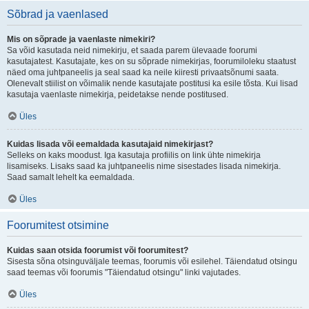
Sõbrad ja vaenlased
Mis on sõprade ja vaenlaste nimekiri?
Sa võid kasutada neid nimekirju, et saada parem ülevaade foorumi
kasutajatest. Kasutajate, kes on su sõprade nimekirjas, foorumiloleku staatust
näed oma juhtpaneelis ja seal saad ka neile kiiresti privaatsõnumi saata.
Olenevalt stiilist on võimalik nende kasutajate postitusi ka esile tõsta. Kui lisad
kasutaja vaenlaste nimekirja, peidetakse nende postitused.
Üles
Kuidas lisada või eemaldada kasutajaid nimekirjast?
Selleks on kaks moodust. Iga kasutaja profiilis on link ühte nimekirja
lisamiseks. Lisaks saad ka juhtpaneelis nime sisestades lisada nimekirja.
Saad samalt lehelt ka eemaldada.
Üles
Foorumitest otsimine
Kuidas saan otsida foorumist või foorumitest?
Sisesta sõna otsinguväljale teemas, foorumis või esilehel. Täiendatud otsingu
saad teemas või foorumis "Täiendatud otsingu" linki vajutades.
Üles