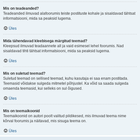
Mis on teadeanded?
Teadeanded ilmuvad alafoorumis teiste postituste kohale ja sisaldavad tähtsat
informatsiooni, mida sa peaksid lugema.
Üles
Mida tähendavad kleebisega märgitud teemad?
Kleepsud ilmuvad teadaannete all ja vaid esimesel lehel foorumis. Nad
sisaldavad tihti tähtsat informatsiooni, mida sa peaksid lugema.
Üles
Mis on suletud teemad?
Suletud teemad on sellised teemad, kuhu kasutaja ei saa enam postitada.
Teemasid võidakse sulgeda mitmetel põhjustel. Ka võid sa saada sulgeda
omaenda teemasid, kui selleks on sul õigused.
Üles
Mis on teemaikoonid
Teemaikoonid on autori poolt valitud pildikesed, mis ilmuvad teema nime
kõrval foorumis ja näitavad, mis sisuga teema on.
Üles