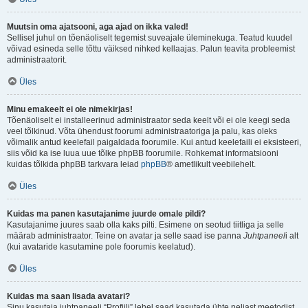
Muutsin oma ajatsooni, aga ajad on ikka valed!
Sellisel juhul on tõenäoliselt tegemist suveajale üleminekuga. Teatud kuudel
võivad esineda selle tõttu väiksed nihked kellaajas. Palun teavita probleemist
administraatorit.
Üles
Minu emakeelt ei ole nimekirjas!
Tõenäoliselt ei installeerinud administraator seda keelt või ei ole keegi seda
veel tõlkinud. Võta ühendust foorumi administraatoriga ja palu, kas oleks
võimalik antud keelefail paigaldada foorumile. Kui antud keelefaili ei eksisteeri,
siis võid ka ise luua uue tõlke phpBB foorumile. Rohkemat informatsiooni
kuidas tõlkida phpBB tarkvara leiad
phpBB
® ametlikult veebilehelt.
Üles
Kuidas ma panen kasutajanime juurde omale pildi?
Kasutajanime juures saab olla kaks pilti. Esimene on seotud tiitliga ja selle
määrab administraator. Teine on avatar ja selle saad ise panna
Juhtpaneel
i alt
(kui avataride kasutamine pole foorumis keelatud).
Üles
Kuidas ma saan lisada avatari?
Sinu kasutaja juhtpaneeli “Profiili” lehel saad kasutada ühte neljast meetodist,