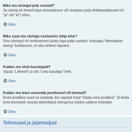
Miks mu otsingul pole vasteid?
Su otsing oli ilmselt liiga ebamäärane või sisaldas palju tihtikasutatavaid (nt.
"ja" või "ei") sõnu.
Üles
Miks saan ma otsingu vastuseks tühja lehe?
Sinu otsingul oli veebiserveri jaoks liiga palju vasteid. Kasutaja “täiendatud
otsing” funktsiooni, et olla rohkem täpsem.
Üles
Kuidas ma otsin kasutajaid?
Vajuta “Liikmed” ja siis “Leia kasutaja” linki.
Üles
Kuidas ma leian omaenda postitused või teemad?
Enda postitusi saad sa vaadata, kui vajutad lingil “Vaata oma postitusi”. Et leida
oma teemasid, kasuta täiendatud otsingut ja määra valikud sobivaks.
Üles
Tellimused ja järjehoidjad