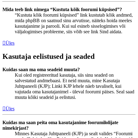
Mida teeb link nimega “Kustuta kõik foorumi küpsised”?
“Kustuta kõik foorumi küpsised” link kustutab kõik andmed,
mida phpBB on saatnud sinu arvutisse, näiteks hoida meeles
kasutajanime ja parooli. Kui sul esineb sisselogimises või
väljalogimises probleeme, siis võib see link Sind aidata.
Üles
Kasutaja eelistused ja seaded
Kuidas saan ma oma seadeid muuta?
Kui oled registreeritud kasutaja, siis sinu seaded on
salvestatud andmebaasi. Et neid muuta, mine Kasutaja
Juhtpaneeli (KJP); Linki KJP lehele näeb tavaliselt, kui
vajutada oma kasutajanimel - üleval foorumi päises. Seal saad
muuta kõiki seadeid ja eelistusi.
Üles
Kuidas ma saan peita oma kasutajanime foorumilolijate
nimekirjast?
Minnes Kasutaja Juhtpaneeli (KJP) ja sealt valides “Foorumi