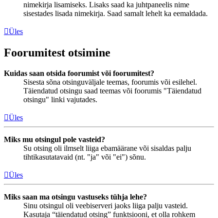
nimekirja lisamiseks. Lisaks saad ka juhtpaneelis nime
sisestades lisada nimekirja. Saad samalt lehelt ka eemaldada.
Üles
Foorumitest otsimine
Kuidas saan otsida foorumist või foorumitest?
Sisesta sõna otsinguväljale teemas, foorumis või esilehel.
Täiendatud otsingu saad teemas või foorumis "Täiendatud
otsingu" linki vajutades.
Üles
Miks mu otsingul pole vasteid?
Su otsing oli ilmselt liiga ebamäärane või sisaldas palju
tihtikasutatavaid (nt. "ja" või "ei") sõnu.
Üles
Miks saan ma otsingu vastuseks tühja lehe?
Sinu otsingul oli veebiserveri jaoks liiga palju vasteid.
Kasutaja “täiendatud otsing” funktsiooni, et olla rohkem