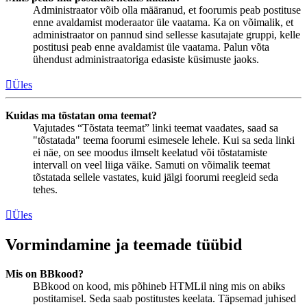
Administraator võib olla määranud, et foorumis peab postituse
enne avaldamist moderaator üle vaatama. Ka on võimalik, et
administraator on pannud sind sellesse kasutajate gruppi, kelle
postitusi peab enne avaldamist üle vaatama. Palun võta
ühendust administraatoriga edasiste küsimuste jaoks.
Üles
Kuidas ma tõstatan oma teemat?
Vajutades “Tõstata teemat” linki teemat vaadates, saad sa
"tõstatada" teema foorumi esimesele lehele. Kui sa seda linki
ei näe, on see moodus ilmselt keelatud või tõstatamiste
intervall on veel liiga väike. Samuti on võimalik teemat
tõstatada sellele vastates, kuid jälgi foorumi reegleid seda
tehes.
Üles
Vormindamine ja teemade tüübid
Mis on BBkood?
BBkood on kood, mis põhineb HTMLil ning mis on abiks
postitamisel. Seda saab postitustes keelata. Täpsemad juhised