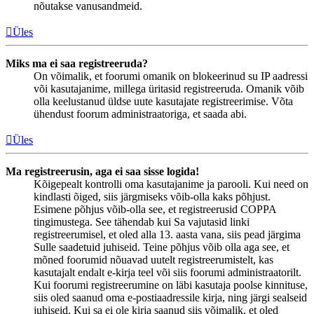
nõutakse vanusandmeid.
Üles
Miks ma ei saa registreeruda?
On võimalik, et foorumi omanik on blokeerinud su IP aadressi
või kasutajanime, millega üritasid registreeruda. Omanik võib
olla keelustanud üldse uute kasutajate registreerimise. Võta
ühendust foorum administraatoriga, et saada abi.
Üles
Ma registreerusin, aga ei saa sisse logida!
Kõigepealt kontrolli oma kasutajanime ja parooli. Kui need on
kindlasti õiged, siis järgmiseks võib-olla kaks põhjust.
Esimene põhjus võib-olla see, et registreerusid COPPA
tingimustega. See tähendab kui Sa vajutasid linki
registreerumisel, et oled alla 13. aasta vana, siis pead järgima
Sulle saadetuid juhiseid. Teine põhjus võib olla aga see, et
mõned foorumid nõuavad uutelt registreerumistelt, kas
kasutajalt endalt e-kirja teel või siis foorumi administraatorilt.
Kui foorumi registreerumine on läbi kasutaja poolse kinnituse,
siis oled saanud oma e-postiaadressile kirja, ning järgi sealseid
juhiseid. Kui sa ei ole kirja saanud siis võimalik, et oled