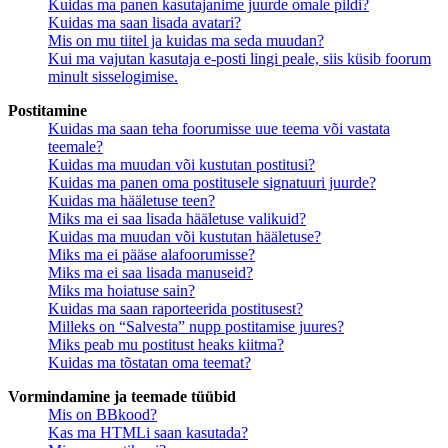
Kuidas ma panen kasutajanime juurde omale pildi?
Kuidas ma saan lisada avatari?
Mis on mu tiitel ja kuidas ma seda muudan?
Kui ma vajutan kasutaja e-posti lingi peale, siis küsib foorum
minult sisselogimise.
Postitamine
Kuidas ma saan teha foorumisse uue teema või vastata
teemale?
Kuidas ma muudan või kustutan postitusi?
Kuidas ma panen oma postitusele signatuuri juurde?
Kuidas ma hääletuse teen?
Miks ma ei saa lisada hääletuse valikuid?
Kuidas ma muudan või kustutan hääletuse?
Miks ma ei pääse alafoorumisse?
Miks ma ei saa lisada manuseid?
Miks ma hoiatuse sain?
Kuidas ma saan raporteerida postitusest?
Milleks on “Salvesta” nupp postitamise juures?
Miks peab mu postitust heaks kiitma?
Kuidas ma tõstatan oma teemat?
Vormindamine ja teemade tüübid
Mis on BBkood?
Kas ma HTMLi saan kasutada?