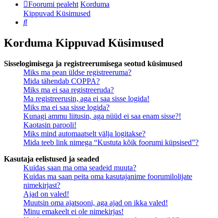
Foorumi pealeht
Korduma
Kippuvad Küsimused
Otsi
Korduma Kippuvad Küsimused
Sisselogimisega ja registreerumisega seotud küsimused
Miks ma pean üldse registreeruma?
Mida tähendab COPPA?
Miks ma ei saa registreeruda?
Ma registreerusin, aga ei saa sisse logida!
Miks ma ei saa sisse logida?
Kunagi ammu liitusin, aga nüüd ei saa enam sisse?!
Kaotasin parooli!
Miks mind automaatselt välja logitakse?
Mida teeb link nimega “Kustuta kõik foorumi küpsised”?
Kasutaja eelistused ja seaded
Kuidas saan ma oma seadeid muuta?
Kuidas ma saan peita oma kasutajanime foorumilolijate
nimekirjast?
Ajad on valed!
Muutsin oma ajatsooni, aga ajad on ikka valed!
Minu emakeelt ei ole nimekirjas!