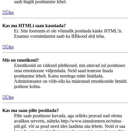
saab lingilt postitamise lehel.
Üles
Kas ma HTMLi saan kasutada?
Ei. Siin foorumis ei ole võimalik postitada käske HTML'is.
Enamus vormindamist saab ka BBkood abil teha.
Üles
Mis on emotikoni?
Emotikonid on väiksed pildikesed, mis aitavad sul postituses
oma emotsioone väljendada. Neid saad teatesse lisada
postitamise lehelt. Katsu nendega mitte liialdada.
Administraator on võib-olla ka määranud emotikonide limiidi
potituse kohta.
Üles
Kas ma saan pilte postitada?
Pilte saab postitusse kuvada, aga selleks peavad nad olema
avalikus serveris, näiteks http://www.sinudomeen.ee/minu-
pilt.gif. või sa pead need üles laadima siia lehele. Neid ei saa