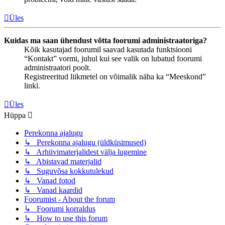
Üles
Kuidas ma saan ühendust võtta foorumi administraatoriga?
Kõik kasutajad foorumil saavad kasutada funktsiooni
“Kontakt” vormi, juhul kui see valik on lubatud foorumi
administraatori poolt.
Registreeritud liikmetel on võimalik näha ka “Meeskond”
linki.
Üles
Hüppa
Perekonna ajalugu
↳ Perekonna ajalugu (üldküsimused)
↳ Arhiivimaterjalidest välja lugemine
↳ Abistavad materjalid
↳ Suguvõsa kokkutulekud
↳ Vanad fotod
↳ Vanad kaardid
Foorumist - About the forum
↳ Foorumi korraldus
↳ How to use this forum