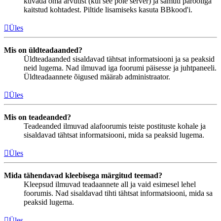
kuvada oma arvutist (kui see pole server) ja samuti parooliga
kaitstud kohtadest. Piltide lisamiseks kasuta BBkood'i.
Üles
Mis on üldteadaanded?
Üldteadaanded sisaldavad tähtsat informatsiooni ja sa peaksid
neid lugema. Nad ilmuvad iga foorumi päisesse ja juhtpaneeli.
Üldteadaannete õigused määrab administraator.
Üles
Mis on teadeanded?
Teadeanded ilmuvad alafoorumis teiste postituste kohale ja
sisaldavad tähtsat informatsiooni, mida sa peaksid lugema.
Üles
Mida tähendavad kleebisega märgitud teemad?
Kleepsud ilmuvad teadaannete all ja vaid esimesel lehel
foorumis. Nad sisaldavad tihti tähtsat informatsiooni, mida sa
peaksid lugema.
Üles