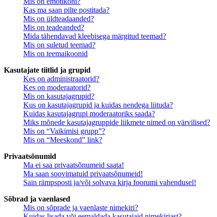
Mis on emotikoni?
Kas ma saan pilte postitada?
Mis on üldteadaanded?
Mis on teadeanded?
Mida tähendavad kleebisega märgitud teemad?
Mis on suletud teemad?
Mis on teemaikoonid
Kasutajate tiitlid ja grupid
Kes on administraatorid?
Kes on moderaatorid?
Mis on kasutajagrupid?
Kus on kasutajagrupid ja kuidas nendega liituda?
Kuidas kasutajagrupi moderaatoriks saada?
Miks mõnede kasutajagruppide liikmete nimed on värvilised?
Mis on “Vaikimisi grupp”?
Mis on “Meeskond” link?
Privaatsõnumid
Ma ei saa privaatsõnumeid saata!
Ma saan soovimatuid privaatsõnumeid!
Sain rämpsposti ja/või solvava kirja foorumi vahendusel!
Sõbrad ja vaenlased
Mis on sõprade ja vaenlaste nimekiri?
Kuidas lisada või eemaldada kasutajaid nimekirjast?