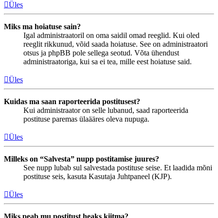
Üles
Miks ma hoiatuse sain?
Igal administraatoril on oma saidil omad reeglid. Kui oled
reeglit rikkunud, võid saada hoiatuse. See on administraatori
otsus ja phpBB pole sellega seotud. Võta ühendust
administraatoriga, kui sa ei tea, mille eest hoiatuse said.
Üles
Kuidas ma saan raporteerida postitusest?
Kui administraator on selle lubanud, saad raporteerida
postituse paremas ülaääres oleva nupuga.
Üles
Milleks on “Salvesta” nupp postitamise juures?
See nupp lubab sul salvestada postituse seise. Et laadida mõni
postituse seis, kasuta Kasutaja Juhtpaneel (KJP).
Üles
Miks peab mu postitust heaks kiitma?