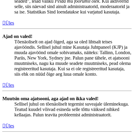
seaded”, leiad valiku
Peida mu foorumil olek
. Kui aktiveerid
selle, siis näevad sind ainult administraatorid, moderaatorid ja
sa ise. Statistikas Sind loendatakse kui varjatud kasutaja.
Üles
Ajad on valed!
Tõenäoliselt on ajad õiged, aga sa oled lihtsalt teises
ajavööndis. Sellisel juhul mine Kasutaja Juhtpaneel (KJP) ja
muuda ajavöönd omale sobivamaks, näiteks: Tallinn, London,
Pariis, New York, Sydney jne. Palun pane tähele, et ajatsooni
muutmiseks, nagu ka muude seadete muutmiseks, pead olema
registreeritud kasutaja. Kui sa ei ole registreeritud kasutaja,
siis ehk on nüüd õige aeg luua omale konto.
Üles
Muutsin oma ajatsooni, aga ajad on ikka valed!
Sellisel juhul on tõenäoliselt tegemist suveajale üleminekuga.
Teatud kuudel võivad esineda selle tõttu väiksed nihked
kellaajas. Palun teavita probleemist administraatorit.
Üles