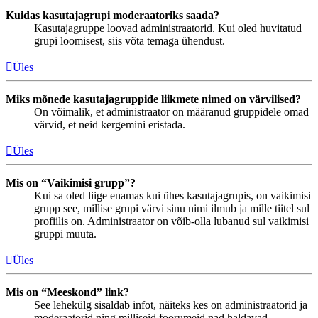
Kuidas kasutajagrupi moderaatoriks saada?
Kasutajagruppe loovad administraatorid. Kui oled huvitatud
grupi loomisest, siis võta temaga ühendust.
Üles
Miks mõnede kasutajagruppide liikmete nimed on värvilised?
On võimalik, et administraator on määranud gruppidele omad
värvid, et neid kergemini eristada.
Üles
Mis on “Vaikimisi grupp”?
Kui sa oled liige enamas kui ühes kasutajagrupis, on vaikimisi
grupp see, millise grupi värvi sinu nimi ilmub ja mille tiitel sul
profiilis on. Administraator on võib-olla lubanud sul vaikimisi
gruppi muuta.
Üles
Mis on “Meeskond” link?
See lehekülg sisaldab infot, näiteks kes on administraatorid ja
moderaatorid ning milliseid foorumeid nad haldavad.