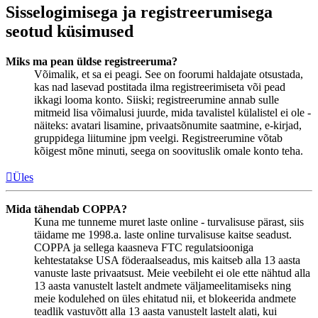
Sisselogimisega ja registreerumisega
seotud küsimused
Miks ma pean üldse registreeruma?
Võimalik, et sa ei peagi. See on foorumi haldajate otsustada,
kas nad lasevad postitada ilma registreerimiseta või pead
ikkagi looma konto. Siiski; registreerumine annab sulle
mitmeid lisa võimalusi juurde, mida tavalistel külalistel ei ole -
näiteks: avatari lisamine, privaatsõnumite saatmine, e-kirjad,
gruppidega liitumine jpm veelgi. Registreerumine võtab
kõigest mõne minuti, seega on soovituslik omale konto teha.
Üles
Mida tähendab COPPA?
Kuna me tunneme muret laste online - turvalisuse pärast, siis
täidame me 1998.a. laste online turvalisuse kaitse seadust.
COPPA ja sellega kaasneva FTC regulatsiooniga
kehtestatakse USA föderaalseadus, mis kaitseb alla 13 aasta
vanuste laste privaatsust. Meie veebileht ei ole ette nähtud alla
13 aasta vanustelt lastelt andmete väljameelitamiseks ning
meie kodulehed on üles ehitatud nii, et blokeerida andmete
teadlik vastuvõtt alla 13 aasta vanustelt lastelt alati, kui