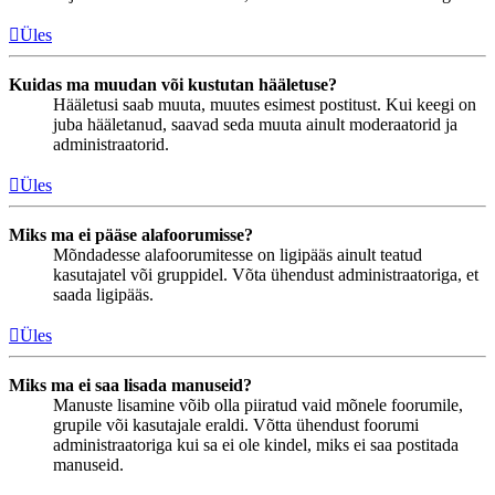
Üles
Kuidas ma muudan või kustutan hääletuse?
Hääletusi saab muuta, muutes esimest postitust. Kui keegi on
juba hääletanud, saavad seda muuta ainult moderaatorid ja
administraatorid.
Üles
Miks ma ei pääse alafoorumisse?
Mõndadesse alafoorumitesse on ligipääs ainult teatud
kasutajatel või gruppidel. Võta ühendust administraatoriga, et
saada ligipääs.
Üles
Miks ma ei saa lisada manuseid?
Manuste lisamine võib olla piiratud vaid mõnele foorumile,
grupile või kasutajale eraldi. Võtta ühendust foorumi
administraatoriga kui sa ei ole kindel, miks ei saa postitada
manuseid.