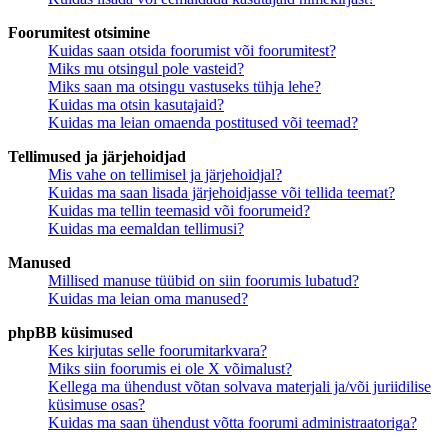
Foorumitest otsimine
Kuidas saan otsida foorumist või foorumitest?
Miks mu otsingul pole vasteid?
Miks saan ma otsingu vastuseks tühja lehe?
Kuidas ma otsin kasutajaid?
Kuidas ma leian omaenda postitused või teemad?
Tellimused ja järjehoidjad
Mis vahe on tellimisel ja järjehoidjal?
Kuidas ma saan lisada järjehoidjasse või tellida teemat?
Kuidas ma tellin teemasid või foorumeid?
Kuidas ma eemaldan tellimusi?
Manused
Millised manuse tüübid on siin foorumis lubatud?
Kuidas ma leian oma manused?
phpBB küsimused
Kes kirjutas selle foorumitarkvara?
Miks siin foorumis ei ole X võimalust?
Kellega ma ühendust võtan solvava materjali ja/või juriidilise
küsimuse osas?
Kuidas ma saan ühendust võtta foorumi administraatoriga?