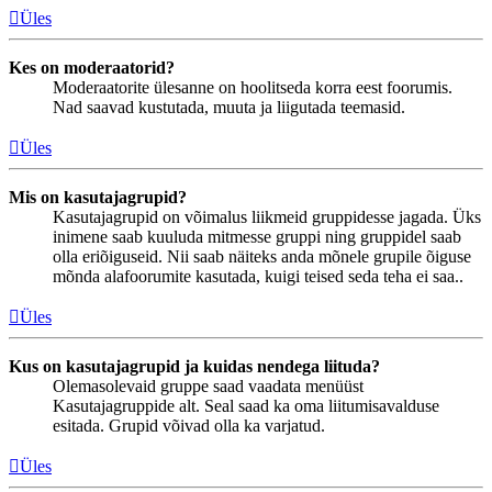
Üles
Kes on moderaatorid?
Moderaatorite ülesanne on hoolitseda korra eest foorumis.
Nad saavad kustutada, muuta ja liigutada teemasid.
Üles
Mis on kasutajagrupid?
Kasutajagrupid on võimalus liikmeid gruppidesse jagada. Üks
inimene saab kuuluda mitmesse gruppi ning gruppidel saab
olla eriõiguseid. Nii saab näiteks anda mõnele grupile õiguse
mõnda alafoorumite kasutada, kuigi teised seda teha ei saa..
Üles
Kus on kasutajagrupid ja kuidas nendega liituda?
Olemasolevaid gruppe saad vaadata menüüst
Kasutajagruppide alt. Seal saad ka oma liitumisavalduse
esitada. Grupid võivad olla ka varjatud.
Üles