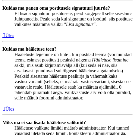
Kuidas ma panen oma postitusele signatuuri juurde?
Et lisada signatuuri postitusele, pead kõigepealt selle sisestama
Juhtpaneelis. Peale seda kui signatuur on loodud, siis postituse
valikutes määrama valiku
"Lisa signatuur"
.
Üles
Kuidas ma hääletuse teen?
Hääletuste tegemine on lihte - kui postitad teema (või muudad
teema esimest postitust) peaksid nägema
Hääletuse lisamine
sakki, mis asub kirjutamisvälja all (kui seda ei näe, siis
arvatavasti puuduvad sul õigused hääletuse algatamiseks).
Peaksid sisestama hääletuse pealkirja ja vähemalt kaks
vastusevarianti (selleks, et määrata vastusevarianti, sisesta see
vastavale reale. Hääletusele saab ka määrata ajalimiidi, 0
tähendab piiramatut aega. Valikvastuste arv võib olla piiratud,
selle määrab foorumi administraator.
Üles
Miks ma ei saa lisada hääletuse valikuid?
Hääletuse valikute limiidi määrab administraator. Kui tunned
vajadust ületada seda limiiti, kontakteeru administraatoriga.