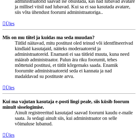
administraatorid saavad ise otsustada, kas nad lubavad avatare
ja millisel viisil nad lubavad. Kui sa ei saa kasutada avatare,
siis võta ühendust foorumi administraatoriga..
Üles
Mis on mu tiitel ja kuidas ma seda muudan?
Tiitlid näitavad, mitu postitust oled teinud või identfitseerivad
kindlaid kasutajaid, näiteks moderaatoreid ja
administraatoreid. Enamasti ei saa tiitleid muuta, kuna need
määrab administraator. Palun ära riku foorumit, tehes
mõttetuid postitusi, et tiitlit kõrgemaks saada. Enamik
foorumite administraatoreid seda ei kannata ja nad
madaldavad su postituste arvu.
Üles
Kui ma vajutan kasutaja e-posti lingi peale, siis küsib foorum
minult sisselogimise.
Ainult registreeritud kasutajad saavad foorumi kaudu e-maile
saata. Ja sedagi ainult siis, kui administraator on selle
võimaluse lubanud.
Üles