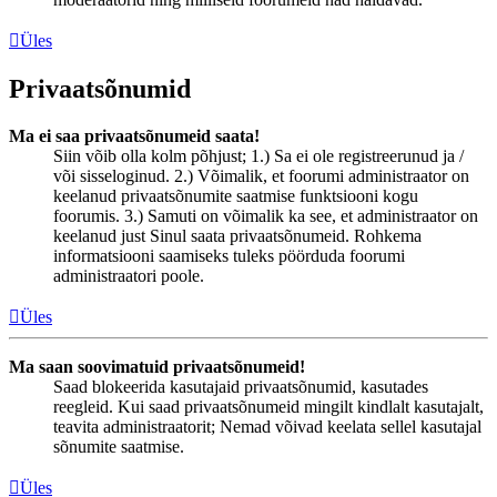
Üles
Privaatsõnumid
Ma ei saa privaatsõnumeid saata!
Siin võib olla kolm põhjust; 1.) Sa ei ole registreerunud ja /
või sisseloginud. 2.) Võimalik, et foorumi administraator on
keelanud privaatsõnumite saatmise funktsiooni kogu
foorumis. 3.) Samuti on võimalik ka see, et administraator on
keelanud just Sinul saata privaatsõnumeid. Rohkema
informatsiooni saamiseks tuleks pöörduda foorumi
administraatori poole.
Üles
Ma saan soovimatuid privaatsõnumeid!
Saad blokeerida kasutajaid privaatsõnumid, kasutades
reegleid. Kui saad privaatsõnumeid mingilt kindlalt kasutajalt,
teavita administraatorit; Nemad võivad keelata sellel kasutajal
sõnumite saatmise.
Üles