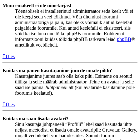
Minu emakeelt ei ole nimekirjas!
Tõenäoliselt ei installeerinud administraator seda keelt või ei
ole keegi seda veel tõlkinud. Võta ühendust foorumi
administraatoriga ja palu, kas oleks võimalik antud keelefail
paigaldada foorumile. Kui antud keelefaili ei eksisteeri, siis
võid ka ise luua uue tõlke phpBB foorumile. Rohkemat
informatsiooni kuidas tõlkida phpBB tarkvara leiad
phpBB
®
ametlikult veebilehelt.
Üles
Kuidas ma panen kasutajanime juurde omale pildi?
Kasutajanime juures saab olla kaks pilti. Esimene on seotud
tiitliga ja selle määrab administraator. Teine on avatar ja selle
saad ise panna
Juhtpaneel
i alt (kui avataride kasutamine pole
foorumis keelatud).
Üles
Kuidas ma saan lisada avatari?
Sinu kasutaja juhtpaneeli “Profiili” lehel saad kasutada ühte
neljast meetodist, et lisada omale avataripilt: Gravatar, Gallery,
mujalt veebilehelt või laadides üles. Samuti foorumi