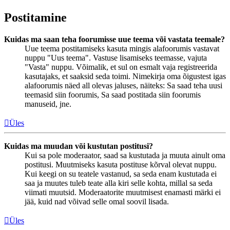
Postitamine
Kuidas ma saan teha foorumisse uue teema või vastata teemale?
Uue teema postitamiseks kasuta mingis alafoorumis vastavat
nuppu "Uus teema". Vastuse lisamiseks teemasse, vajuta
"Vasta" nuppu. Võimalik, et sul on esmalt vaja registreerida
kasutajaks, et saaksid seda toimi. Nimekirja oma õigustest igas
alafoorumis näed all olevas jaluses, näiteks: Sa saad teha uusi
teemasid siin foorumis, Sa saad postitada siin foorumis
manuseid, jne.
Üles
Kuidas ma muudan või kustutan postitusi?
Kui sa pole moderaator, saad sa kustutada ja muuta ainult oma
postitusi. Muutmiseks kasuta postituse kõrval olevat nuppu.
Kui keegi on su teatele vastanud, sa seda enam kustutada ei
saa ja muutes tuleb teate alla kiri selle kohta, millal sa seda
viimati muutsid. Moderaatorite muutmisest enamasti märki ei
jää, kuid nad võivad selle omal soovil lisada.
Üles