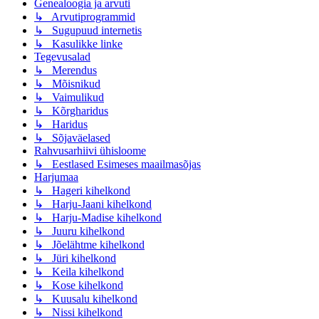
Genealoogia ja arvuti
↳ Arvutiprogrammid
↳ Sugupuud internetis
↳ Kasulikke linke
Tegevusalad
↳ Merendus
↳ Mõisnikud
↳ Vaimulikud
↳ Kõrgharidus
↳ Haridus
↳ Sõjaväelased
Rahvusarhiivi ühisloome
↳ Eestlased Esimeses maailmasõjas
Harjumaa
↳ Hageri kihelkond
↳ Harju-Jaani kihelkond
↳ Harju-Madise kihelkond
↳ Juuru kihelkond
↳ Jõelähtme kihelkond
↳ Jüri kihelkond
↳ Keila kihelkond
↳ Kose kihelkond
↳ Kuusalu kihelkond
↳ Nissi kihelkond