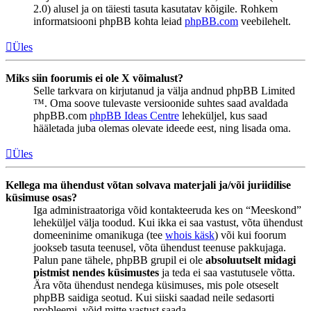
2.0) alusel ja on täiesti tasuta kasutatav kõigile. Rohkem
informatsiooni phpBB kohta leiad
phpBB.com
veebilehelt.
Üles
Miks siin foorumis ei ole X võimalust?
Selle tarkvara on kirjutanud ja välja andnud phpBB Limited
™. Oma soove tulevaste versioonide suhtes saad avaldada
phpBB.com
phpBB Ideas Centre
leheküljel, kus saad
hääletada juba olemas olevate ideede eest, ning lisada oma.
Üles
Kellega ma ühendust võtan solvava materjali ja/või juriidilise
küsimuse osas?
Iga administraatoriga võid kontakteeruda kes on “Meeskond”
leheküljel välja toodud. Kui ikka ei saa vastust, võta ühendust
domeeninime omanikuga (tee
whois käsk
) või kui foorum
jookseb tasuta teenusel, võta ühendust teenuse pakkujaga.
Palun pane tähele, phpBB grupil ei ole
absoluutselt midagi
pistmist nendes küsimustes
ja teda ei saa vastutusele võtta.
Ära võta ühendust nendega küsimuses, mis pole otseselt
phpBB saidiga seotud. Kui siiski saadad neile sedasorti
probleemi, võid mitte vastust saada.