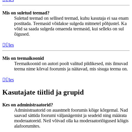
Mis on suletud teemad?
Suletud teemad on sellised teemad, kuhu kasutaja ei saa enam
postitada. Teemasid võidakse sulgeda mitmetel põhjustel. Ka
võid sa saada sulgeda omaenda teemasid, kui selleks on sul
õigused.
Üles
Mis on teemaikoonid
Teemaikoonid on autori poolt valitud pildikesed, mis ilmuvad
teema nime kõrval foorumis ja näitavad, mis sisuga teema on.
Üles
Kasutajate tiitlid ja grupid
Kes on administraatorid?
Administraatorid on auastmelt foorumis kõige kõrgemal. Nad
saavad sättida foorumi väljanägemist ja seadeid ning määrata
moderaatoreid. Neil võivad olla ka moderaatoriõigused kõigis
alafoorumites.