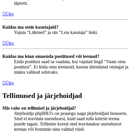
täpsem.
Üles
Kuidas ma otsin kasutajaid?
Vajuta “Liikmed” ja siis “Leia kasutaja” linki.
Üles
Kuidas ma leian omaenda postitused või teemad?
Enda postitusi saad sa vaadata, kui vajutad lingil “Vaata oma
postitusi”. Et leida oma teemasid, kasuta täiendatud otsingut ja
määra valikud sobivaks.
Üles
Tellimused ja järjehoidjad
Mis vahe on tellimisel ja järjehoidjal?
Järjehoidja phpBB3's on peaaegu nagu järjehoidjad brauseris.
Sind ei teavitata uuendusest, kuid saad tulla kiiresti teema
juurde tagasi. Tellimise korral sind teavitatakse uuendusest
teemas või foorumis sinu valitud viisil.