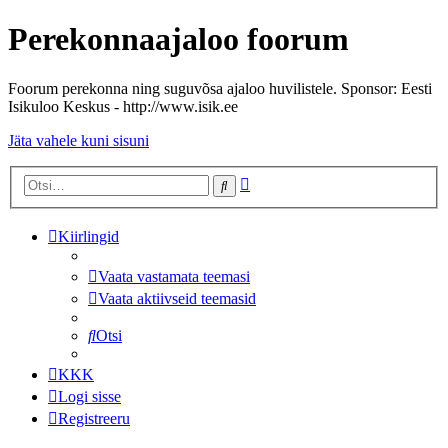
Perekonnaajaloo foorum
Foorum perekonna ning suguvõsa ajaloo huvilistele. Sponsor: Eesti
Isikuloo Keskus - http://www.isik.ee
Jäta vahele kuni sisuni
Täiendatud
Otsi
otsing
Kiirlingid
Vaata vastamata teemasi
Vaata aktiivseid teemasid
Otsi
KKK
Logi sisse
Registreeru