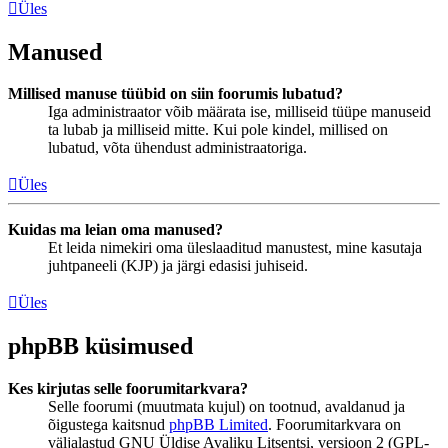
Üles
Manused
Millised manuse tüübid on siin foorumis lubatud?
Iga administraator võib määrata ise, milliseid tüüpe manuseid
ta lubab ja milliseid mitte. Kui pole kindel, millised on
lubatud, võta ühendust administraatoriga.
Üles
Kuidas ma leian oma manused?
Et leida nimekiri oma üleslaaditud manustest, mine kasutaja
juhtpaneeli (KJP) ja järgi edasisi juhiseid.
Üles
phpBB küsimused
Kes kirjutas selle foorumitarkvara?
Selle foorumi (muutmata kujul) on tootnud, avaldanud ja
õigustega kaitsnud
phpBB Limited
. Foorumitarkvara on
väljalastud GNU Üldise Avaliku Litsentsi, versioon 2 (GPL-