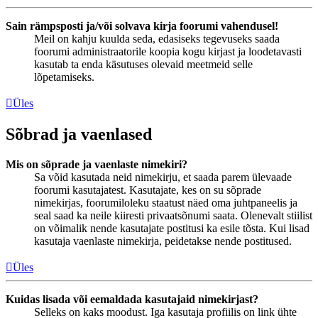
Sain rämpsposti ja/või solvava kirja foorumi vahendusel!
Meil on kahju kuulda seda, edasiseks tegevuseks saada
foorumi administraatorile koopia kogu kirjast ja loodetavasti
kasutab ta enda käsutuses olevaid meetmeid selle
lõpetamiseks.
Üles
Sõbrad ja vaenlased
Mis on sõprade ja vaenlaste nimekiri?
Sa võid kasutada neid nimekirju, et saada parem ülevaade
foorumi kasutajatest. Kasutajate, kes on su sõprade
nimekirjas, foorumiloleku staatust näed oma juhtpaneelis ja
seal saad ka neile kiiresti privaatsõnumi saata. Olenevalt stiilist
on võimalik nende kasutajate postitusi ka esile tõsta. Kui lisad
kasutaja vaenlaste nimekirja, peidetakse nende postitused.
Üles
Kuidas lisada või eemaldada kasutajaid nimekirjast?
Selleks on kaks moodust. Iga kasutaja profiilis on link ühte