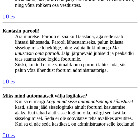
ning võtta rohkem osa vestlustest.
Üles
Kaotasin parooli!
Ära muretse! Parooli ei saa küll taastada, aga selle saab
lihtsasi lähtestada. Parooli lähtestamiseks, palun külasta
sisselogimise lehekülge, ning vajuta linki nimega
Ma
unustasin oma parooli
. Jälgi järgnevaid juhiseid ja peaksidki
taas saama sisse logida foorumile.
Siiski, kui teil ei ole võimalik oma parooli lähtestada, siis
palun võta ühendust foorumi administraatoriga.
Üles
Miks mind automaatselt välja logitakse?
Kui sa ei märgi
Logi mind sisse automaatselt igal külastusel
kasti, siis sa jääd sisselogituks ainult foorumi kasutamise
ajaks. Kui tahad alati sisse logitud olla, märgi see kastike
sisselogimisel. Seda ei ole soovitatav teha avalikes arvutites.
Kui sa ei näe seda kastikest, on administraator selle keelanud.
Üles