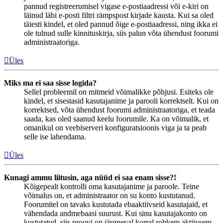
pannud registreerumisel vigase e-postiaadressi või e-kiri on
läinud läbi e-posti filtri rämpspost kirjade kausta. Kui sa oled
täiesti kindel, et oled pannud õige e-postiaadressi, ning ikka ei
ole tulnud sulle kinnituskirja, siis palun võta ühendust foorumi
administraatoriga.
Üles
Miks ma ei saa sisse logida?
Sellel probleemil on mitmeid võimalikke põhjusi. Esiteks ole
kindel, et sisestasid kasutajanime ja parooli korrektselt. Kui on
korrektsed, võta ühendust foorumi administraatoriga, et teada
saada, kas oled saanud keelu foorumile. Ka on võimalik, et
omanikul on veebiserveri konfiguratsioonis viga ja ta peab
selle ise lahendama.
Üles
Kunagi ammu liitusin, aga nüüd ei saa enam sisse?!
Kõigepealt kontrolli oma kasutajanime ja paroole. Teine
võimalus on, et administraator on su konto kustutanud.
Foorumitel on tavaks kustutada ebaaktiivseid kasutajaid, et
vähendada andmebaasi suurust. Kui sinu kasutajakonto on
kustutatud, siis proovi on järgneval korral rohkem aktiivsem,