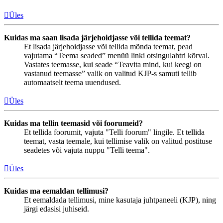
Üles
Kuidas ma saan lisada järjehoidjasse või tellida teemat?
Et lisada järjehoidjasse või tellida mõnda teemat, pead
vajutama “Teema seaded” menüü linki otsingulahtri kõrval.
Vastates teemasse, kui seade “Teavita mind, kui keegi on
vastanud teemasse” valik on valitud KJP-s samuti tellib
automaatselt teema uuendused.
Üles
Kuidas ma tellin teemasid või foorumeid?
Et tellida foorumit, vajuta "Telli foorum" lingile. Et tellida
teemat, vasta teemale, kui tellimise valik on valitud postituse
seadetes või vajuta nuppu "Telli teema".
Üles
Kuidas ma eemaldan tellimusi?
Et eemaldada tellimusi, mine kasutaja juhtpaneeli (KJP), ning
järgi edasisi juhiseid.