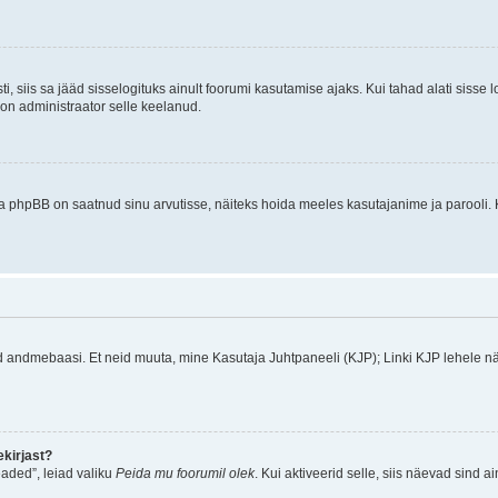
ti, siis sa jääd sisselogituks ainult foorumi kasutamise ajaks. Kui tahad alati sisse 
, on administraator selle keelanud.
a phpBB on saatnud sinu arvutisse, näiteks hoida meeles kasutajanime ja parooli. 
ud andmebaasi. Et neid muuta, mine Kasutaja Juhtpaneeli (KJP); Linki KJP lehele nä
kirjast?
aded”, leiad valiku
Peida mu foorumil olek
. Kui aktiveerid selle, siis näevad sind a