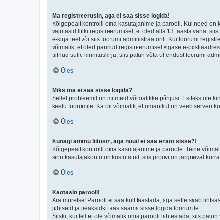
Ma registreerusin, aga ei saa sisse logida!
Kõigepealt kontrolli oma kasutajanime ja parooli. Kui need on 
vajutasid linki registreerumisel, et oled alla 13. aasta vana, s
e-kirja teel või siis foorumi administraatorilt. Kui foorumi regis
võimalik, et oled pannud registreerumisel vigase e-postiaadressi 
tulnud sulle kinnituskirja, siis palun võta ühendust foorumi admi
Üles
Miks ma ei saa sisse logida?
Sellel probleemil on mitmeid võimalikke põhjusi. Esiteks ole ki
keelu foorumile. Ka on võimalik, et omanikul on veebiserveri ko
Üles
Kunagi ammu liitusin, aga nüüd ei saa enam sisse?!
Kõigepealt kontrolli oma kasutajanime ja paroole. Teine võimal
sinu kasutajakonto on kustutatud, siis proovi on järgneval korr
Üles
Kaotasin parooli!
Ära muretse! Parooli ei saa küll taastada, aga selle saab lihtsa
juhiseid ja peaksidki taas saama sisse logida foorumile.
Siiski, kui teil ei ole võimalik oma parooli lähtestada, siis pal