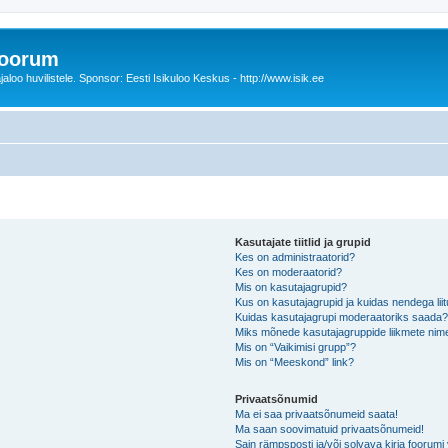
foorum
oo huvilistele. Sponsor: Eesti Isikuloo Keskus - http://www.isik.ee
Kasutajate tiitlid ja grupid
Kes on administraatorid?
Kes on moderaatorid?
Mis on kasutajagrupid?
Kus on kasutajagrupid ja kuidas nendega lii
Kuidas kasutajagrupi moderaatoriks saada
Miks mõnede kasutajagruppide liikmete nime
Mis on “Vaikimisi grupp”?
Mis on “Meeskond” link?
Privaatsõnumid
Ma ei saa privaatsõnumeid saata!
Ma saan soovimatuid privaatsõnumeid!
Sain rämpsposti ja/või solvava kirja foorum