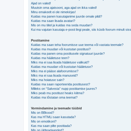
Ajad on valed!
Muutsin oma ajatsooni, aga ajad on ikka valed!
Minu emakeelt ei ole nimekirjas!
Kuidas ma panen kasutajanime juurde omale pildi?
Kuidas ma saan lisada avatari?
Mis on mu tiitel ja kuidas ma seda muudan?
Kui ma vajutan kasutaja e-posti lingi peale, siis küsib foorum minult sis
Postitamine
Kuidas ma saan teha foorumisse uue teema või vastata teemale?
Kuidas ma muudan või kustutan postitusi?
Kuidas ma panen oma postitusele signatuuri juurde?
Kuidas ma hääletuse teen?
Miks ma ei saa lisada hääletuse valikuid?
Kuidas ma muudan või kustutan hääletuse?
Miks ma ei pääse alafoorumisse?
Miks ma ei saa lisada manuseid?
Miks ma hoiatuse sain?
Kuidas ma saan raporteerida postitusest?
Milleks on “Salvesta” nupp postitamise juures?
Miks peab mu postitust heaks kiitma?
Kuidas ma tõstatan oma teemat?
Vormindamine ja teemade tüübid
Mis on BBkood?
Kas ma HTMLi saan kasutada?
Mis on emotikoni?
Kas ma saan pilte postitada?
Mis on üldteadaanded?