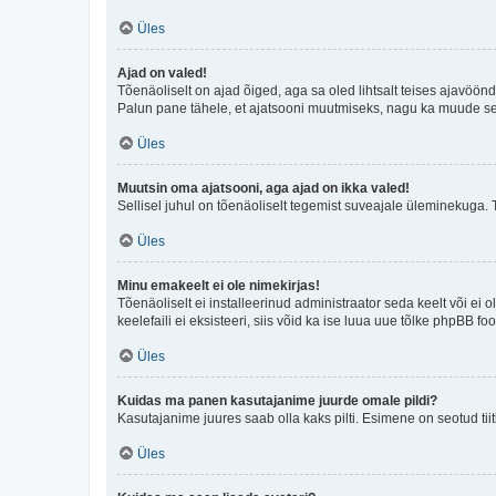
Üles
Ajad on valed!
Tõenäoliselt on ajad õiged, aga sa oled lihtsalt teises ajavöö
Palun pane tähele, et ajatsooni muutmiseks, nagu ka muude sead
Üles
Muutsin oma ajatsooni, aga ajad on ikka valed!
Sellisel juhul on tõenäoliselt tegemist suveajale üleminekuga. 
Üles
Minu emakeelt ei ole nimekirjas!
Tõenäoliselt ei installeerinud administraator seda keelt või ei 
keelefaili ei eksisteeri, siis võid ka ise luua uue tõlke phpBB 
Üles
Kuidas ma panen kasutajanime juurde omale pildi?
Kasutajanime juures saab olla kaks pilti. Esimene on seotud tii
Üles