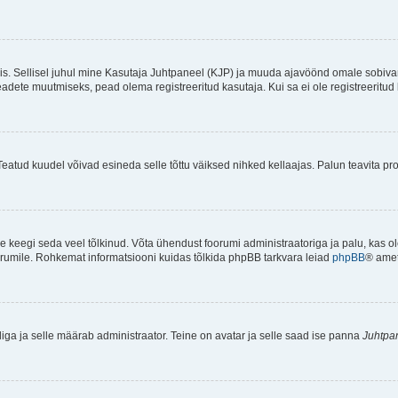
ndis. Sellisel juhul mine Kasutaja Juhtpaneel (KJP) ja muuda ajavöönd omale sobiva
ete muutmiseks, pead olema registreeritud kasutaja. Kui sa ei ole registreeritud 
Teatud kuudel võivad esineda selle tõttu väiksed nihked kellaajas. Palun teavita pro
ole keegi seda veel tõlkinud. Võta ühendust foorumi administraatoriga ja palu, kas 
foorumile. Rohkemat informatsiooni kuidas tõlkida phpBB tarkvara leiad
phpBB
® ametl
tliga ja selle määrab administraator. Teine on avatar ja selle saad ise panna
Juhtpa