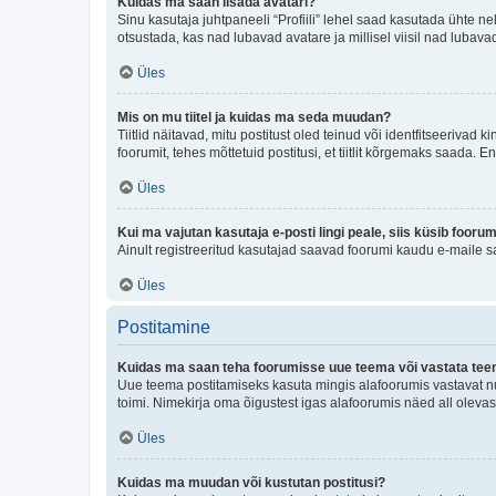
Kuidas ma saan lisada avatari?
Sinu kasutaja juhtpaneeli “Profiili” lehel saad kasutada ühte nel
otsustada, kas nad lubavad avatare ja millisel viisil nad lubava
Üles
Mis on mu tiitel ja kuidas ma seda muudan?
Tiitlid näitavad, mitu postitust oled teinud või identfitseeriva
foorumit, tehes mõttetuid postitusi, et tiitlit kõrgemaks saada
Üles
Kui ma vajutan kasutaja e-posti lingi peale, siis küsib fooru
Ainult registreeritud kasutajad saavad foorumi kaudu e-maile sa
Üles
Postitamine
Kuidas ma saan teha foorumisse uue teema või vastata te
Uue teema postitamiseks kasuta mingis alafoorumis vastavat nu
toimi. Nimekirja oma õigustest igas alafoorumis näed all olevas
Üles
Kuidas ma muudan või kustutan postitusi?