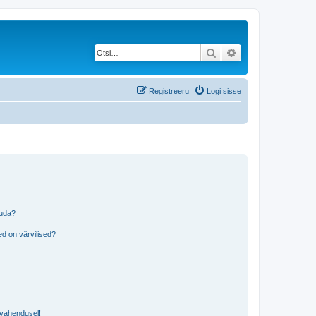
Otsi
Täiendatud otsing
Registreeru
Logi sisse
tuda?
?
d on värvilised?
i vahendusel!