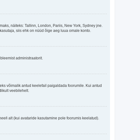
maks, näiteks: Tallinn, London, Pariis, New York, Sydney jne.
kasutaja, siis ehk on nüüd õige aeg luua omale konto.
bleemist administraatorit.
oleks võimalik antud keelefail paigaldada foorumile. Kui antud
ikult veebilehelt.
neel
i alt (kui avataride kasutamine pole foorumis keelatud).