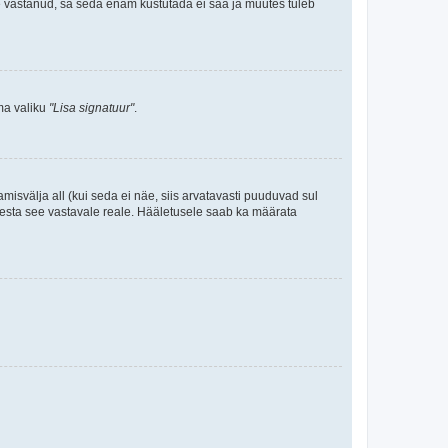
le vastanud, sa seda enam kustutada ei saa ja muutes tuleb
ama valiku
"Lisa signatuur"
.
amisvälja all (kui seda ei näe, siis arvatavasti puuduvad sul
isesta see vastavale reale. Hääletusele saab ka määrata