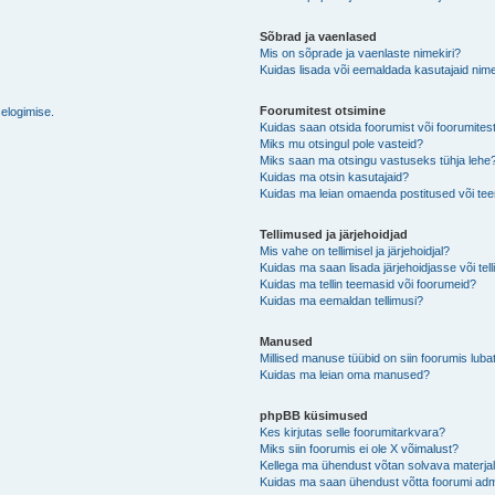
Sõbrad ja vaenlased
Mis on sõprade ja vaenlaste nimekiri?
Kuidas lisada või eemaldada kasutajaid nime
Foorumitest otsimine
selogimise.
Kuidas saan otsida foorumist või foorumites
Miks mu otsingul pole vasteid?
Miks saan ma otsingu vastuseks tühja lehe
Kuidas ma otsin kasutajaid?
Kuidas ma leian omaenda postitused või t
Tellimused ja järjehoidjad
Mis vahe on tellimisel ja järjehoidjal?
Kuidas ma saan lisada järjehoidjasse või tel
Kuidas ma tellin teemasid või foorumeid?
Kuidas ma eemaldan tellimusi?
Manused
Millised manuse tüübid on siin foorumis luba
Kuidas ma leian oma manused?
phpBB küsimused
Kes kirjutas selle foorumitarkvara?
Miks siin foorumis ei ole X võimalust?
Kellega ma ühendust võtan solvava materjali 
Kuidas ma saan ühendust võtta foorumi adm