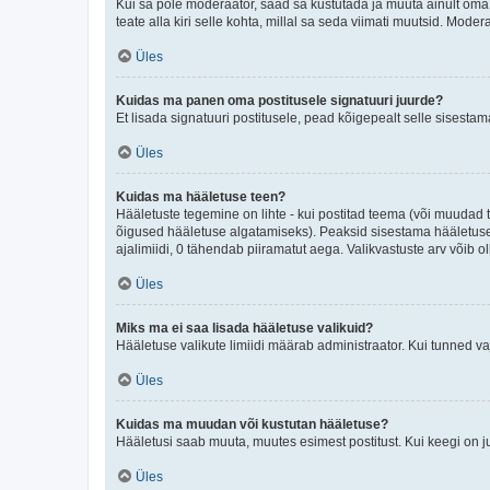
Kui sa pole moderaator, saad sa kustutada ja muuta ainult oma 
teate alla kiri selle kohta, millal sa seda viimati muutsid. Mode
Üles
Kuidas ma panen oma postitusele signatuuri juurde?
Et lisada signatuuri postitusele, pead kõigepealt selle sisesta
Üles
Kuidas ma hääletuse teen?
Hääletuste tegemine on lihte - kui postitad teema (või muuda
õigused hääletuse algatamiseks). Peaksid sisestama hääletuse p
ajalimiidi, 0 tähendab piiramatut aega. Valikvastuste arv võib ol
Üles
Miks ma ei saa lisada hääletuse valikuid?
Hääletuse valikute limiidi määrab administraator. Kui tunned vaj
Üles
Kuidas ma muudan või kustutan hääletuse?
Hääletusi saab muuta, muutes esimest postitust. Kui keegi on 
Üles