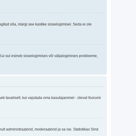
logitud olla, märgi see kastike sisselogimisel. Seda ei ole
Kui sul esineb sisselogimises või väljalogimises probleeme,
eb tavaliselt, kui vajutada oma kasutajanimel - üleval foorumi
inult administraatorid, moderaatorid ja sa ise. Statistikas Sind