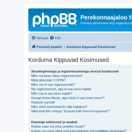
Perekonnaajaloo 
Foorum perekonna ning suguvõsa ajal
Kiirlingid
KKK
Foorumi pealeht
Korduma Kippuvad Küsimused
Korduma Kippuvad Küsimused
Sisselogimisega ja registreerumisega seotud küsimused
Miks ma pean üldse registreeruma?
Mida tähendab COPPA?
Miks ma ei saa registreeruda?
Ma registreerusin, aga ei saa sisse logida!
Miks ma ei saa sisse logida?
Kunagi ammu liitusin, aga nüüd ei saa enam sisse?!
Kaotasin parooli!
Miks mind automaatselt välja logitakse?
Mida teeb link nimega “Kustuta kõik foorumi küpsised”?
Kasutaja eelistused ja seaded
Kuidas saan ma oma seadeid muuta?
Kuidas ma saan peita oma kasutajanime foorumilolijate nimekirjast?