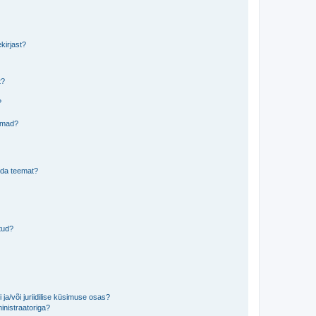
kirjast?
t?
?
eemad?
lida teemat?
tud?
ja/või juriidilise küsimuse osas?
inistraatoriga?