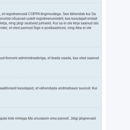
ee, et registreerusid COPPA tingimustega. See tähendab kui Sa
oorumid nõuavad uutelt registreerumistelt, kas kasutajalt endalt
rja, ning järgi sealseid juhiseid. Kui sa ei ole kirja saanud siis
kindel, et oled pannud õige e-postiaadressi, ning ikka ei ole
ndust foorumi administraatoriga, et teada saada, kas oled saanud
baaktiivseid kasutajaid, et vähendada andmebaasi suurust. Kui
ajuta linki nimega
Ma unustasin oma parooli
. Jälgi järgnevaid