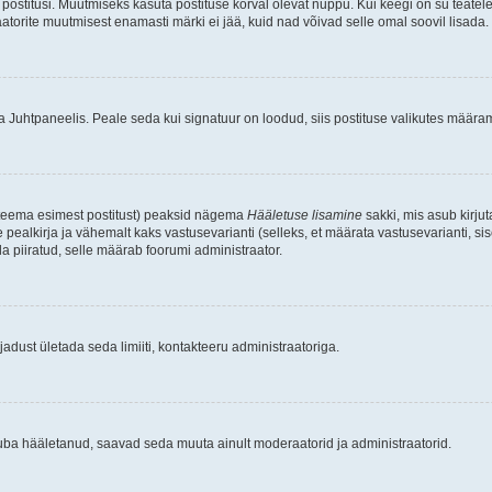
postitusi. Muutmiseks kasuta postituse kõrval olevat nuppu. Kui keegi on su teate
raatorite muutmisest enamasti märki ei jää, kuid nad võivad selle omal soovil lisada.
ma Juhtpaneelis. Peale seda kui signatuur on loodud, siis postituse valikutes määr
d teema esimest postitust) peaksid nägema
Hääletuse lisamine
sakki, mis asub kirjut
ealkirja ja vähemalt kaks vastusevarianti (selleks, et määrata vastusevarianti, s
la piiratud, selle määrab foorumi administraator.
adust ületada seda limiiti, kontakteeru administraatoriga.
juba hääletanud, saavad seda muuta ainult moderaatorid ja administraatorid.