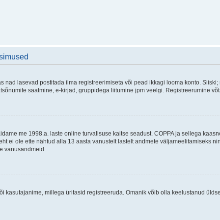
üsimused
as nad lasevad postitada ilma registreerimiseta või pead ikkagi looma konto. Siiski;
rivaatsõnumite saatmine, e-kirjad, gruppidega liitumine jpm veelgi. Registreerumine 
 täidame me 1998.a. laste online turvalisuse kaitse seadust. COPPA ja sellega kaa
leht ei ole ette nähtud alla 13 aasta vanustelt lastelt andmete väljameelitamiseks 
akse vanusandmeid.
õi kasutajanime, millega üritasid registreeruda. Omanik võib olla keelustanud ülds