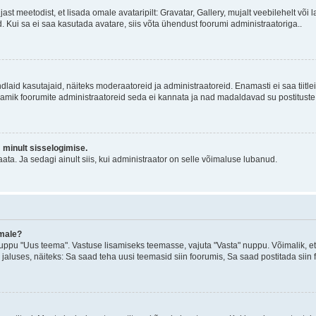
jast meetodist, et lisada omale avataripilt: Gravatar, Gallery, mujalt veebilehelt võ
d. Kui sa ei saa kasutada avatare, siis võta ühendust foorumi administraatoriga..
d kindlaid kasutajaid, näiteks moderaatoreid ja administraatoreid. Enamasti ei saa tii
. Enamik foorumite administraatoreid seda ei kannata ja nad madaldavad su postituste
m minult sisselogimise.
ata. Ja sedagi ainult siis, kui administraator on selle võimaluse lubanud.
emale?
ppu "Uus teema". Vastuse lisamiseks teemasse, vajuta "Vasta" nuppu. Võimalik, et s
 jaluses, näiteks: Sa saad teha uusi teemasid siin foorumis, Sa saad postitada siin