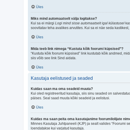
Üles
Miks mind automaatselt välja logitakse?
Kui sa ei märgi
Logi mind sisse automaatselt igal külastusel
kas
soovitatav teha avalikes arvutites. Kui sa ei näe seda kastikest
Üles
Mida teeb link nimega “Kustuta kõik foorumi küpsised”?
“Kustuta kõik foorumi küpsised” link kustutab kõik andmed, mid
siis võib see link Sind aidata.
Üles
Kasutaja eelistused ja seaded
Kuidas saan ma oma seadeid muuta?
Kui oled registreeritud kasutaja, siis sinu seaded on salvestat
päises. Seal saad muuta kõiki seadeid ja eelistusi.
Üles
Kuidas ma saan peita oma kasutajanime foorumilolijate nime
Minnes Kasutaja Juhtpaneeli (KJP) ja sealt valides “Foorumi se
loendatakse kui varjatud kasutaja.