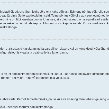
kindlasti õiged, siis järgmiseks võib-olla kaks põhjust. Esimene põhjus võib-olla s
iis pead järgima Sulle saadetuid juhiseid. Teine põhjus võib olla aga see, et mõned f
treerumine on läbi kasutaja poolse kinnituse, siis oled saanud oma e-postiaadressile ki
või e-kiri on läinud läbi e-posti filtri rämpspost kirjade kausta. Kui sa oled täiesti 
nistraatoriga.
ndel, et sisestasid kasutajanime ja parooli korrektselt. Kui on korrektsed, võta ühe
nfiguratsioonis viga ja ta peab selle ise lahendama.
us on, et administraator on su konto kustutanud. Foorumitel on tavaks kustutada e
al rohkem aktiivsem, ning võtta rohkem osa vestlustest.
si lähtestada. Parooli lähtestamiseks, palun külasta sisselogimise lehekülge, ning v
un võta ühendust foorumi administraatoriga.