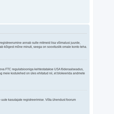
 registreerumine annab sulle mitmeid lisa võimalusi juurde,
võtab kõigest mõne minuti, seega on soovituslik omale konto teha.
sneva FTC regulatsiooniga kehtestatakse USA föderaalseadus,
ning meie kodulehed on üles ehitatud nii, et blokeerida andmete
e uute kasutajate registreerimise. Võta ühendust foorum