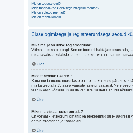
Mis on teadeanded?
Mida tähendavad kleebisega märgitud teemad?
Mis on suletud teemad?
Mis on teemaikoonid
Sisselogimisega ja registreerumisega seotud k
Miks ma pean üldse registreeruma?
Võimalik, et sa ei peagi. See on foorumi haldajate otsustada, k
mida tavalistel külalistel ei ole - näiteks: avatari lisamine, p
Üles
Mida tähendab COPPA?
Kuna me tunneme muret laste online - turvalisuse pärast, siis
mis kaitseb alla 13 aasta vanuste laste privaatsust. Meie veebi
teadlik vastuvõtt alla 13 aasta vanustelt lastelt alati, kui nõut
Üles
Miks ma ei saa registreeruda?
On võimalik, et foorumi omanik on blokeerinud su IP aadressi v
administraatoriga, et saada abi.
Üles