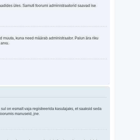
i laadides üles. Samuti foorumi administraatorid saavad ise
tleid muuta, kuna need määrab administraator. Palun ära riku
 arvu.
ul on esmalt vaja registreerida kasutajaks, et saaksid seda
 foorumis manuseid, jne.